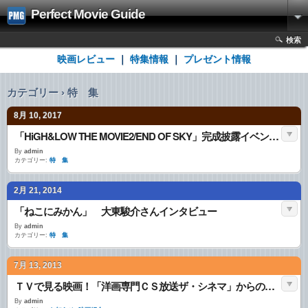
Perfect Movie Guide
検索
映画レビュー
｜
特集情報
｜
プレゼント情報
カテゴリー › 特 集
8月 10, 2017
「HiGH&LOW THE MOVIE2/END OF SKY」完成披露イベント開催!!
By
admin
カテゴリー:
特 集
2月 21, 2014
「ねこにみかん」 大東駿介さんインタビュー
By
admin
カテゴリー:
特 集
7月 13, 2013
ＴＶで見る映画！「洋画専門ＣＳ放送ザ・シネマ」からの映画情報をお届け
By
admin