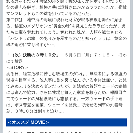
変地異をもたらす時空の扉を開く鍵の在りかを示すものだった。
父の遺志を継ぎ、相棒と共に謎解きにかかるララだったが、宿敵
マンフレッドもこの鍵を狙っているのだった。
第二作は、地中海の海底に現れた財宝が眠る神殿を舞台に始ま
る。秘宝のメダリオンと“黄金の珠”を発見したララだったが、男
たちに宝を奪われてしまう。奪われた珠が、人類を滅亡させる
「パンドラの箱」のありかを示すものだと知ったララは、黄金の
珠の追跡に乗り出すが･･･。
「（吹）決断の３時１０分」
５月６日（月）７：１５～ ほか
にて放送
＜STORY＞
ある日、経営危機に苦しむ牧場主のダンは、無法者による強盗の
現場を目撃する。他人事に首を突っ込んでいる余裕は無い、と見
てみぬふりを決めるダンだったが、無法者の首領ウェードの逮捕
には進んで協力。さらに牧場と飢えた家族を救うため、報酬目当
てでウェードの身柄護送にも志願する。一方ウェードの手下達
は、ボス奪還を画策。ウェードを監獄まで乗せる列車の到着時
刻、３時1０分は刻々と迫り…。
＜オススメ MOVIE＞