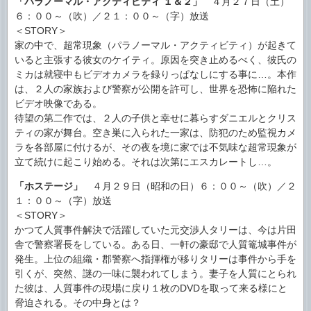
「パラノーマル・アクティビティ １＆２」
４月２７日（土）
６：００～（吹）／２１：００～（字）放送
＜STORY＞
家の中で、超常現象（パラノーマル・アクティビティ）が起きて
いると主張する彼女のケイティ。原因を突き止めるべく、彼氏の
ミカは就寝中もビデオカメラを録りっぱなしにする事に…。本作
は、２人の家族および警察が公開を許可し、世界を恐怖に陥れた
ビデオ映像である。
待望の第二作では、２人の子供と幸せに暮らすダニエルとクリス
ティの家が舞台。空き巣に入られた一家は、防犯のため監視カメ
ラを各部屋に付けるが、その夜を境に家では不気味な超常現象が
立て続けに起こり始める。それは次第にエスカレートし…。
「ホステージ」
４月２９日（昭和の日）６：００～（吹）／２
１：００～（字）放送
＜STORY＞
かつて人質事件解決で活躍していた元交渉人タリーは、今は片田
舎で警察署長をしている。ある日、一軒の豪邸で人質篭城事件が
発生。上位の組織・郡警察へ指揮権が移りタリーは事件から手を
引くが、突然、謎の一味に襲われてしまう。妻子を人質にとられ
た彼は、人質事件の現場に戻り１枚のDVDを取って来る様にと
脅迫される。その中身とは？