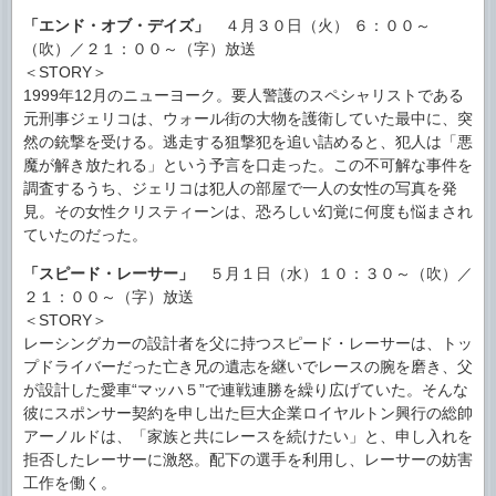
「エンド・オブ・デイズ」
４月３０日（火） ６：００～
（吹）／２１：００～（字）放送
＜STORY＞
1999年12月のニューヨーク。要人警護のスペシャリストである
元刑事ジェリコは、ウォール街の大物を護衛していた最中に、突
然の銃撃を受ける。逃走する狙撃犯を追い詰めると、犯人は「悪
魔が解き放たれる」という予言を口走った。この不可解な事件を
調査するうち、ジェリコは犯人の部屋で一人の女性の写真を発
見。その女性クリスティーンは、恐ろしい幻覚に何度も悩まされ
ていたのだった。
「スピード・レーサー」
５月１日（水）１０：３０～（吹）／
２１：００～（字）放送
＜STORY＞
レーシングカーの設計者を父に持つスピード・レーサーは、トッ
プドライバーだった亡き兄の遺志を継いでレースの腕を磨き、父
が設計した愛車“マッハ５”で連戦連勝を繰り広げていた。そんな
彼にスポンサー契約を申し出た巨大企業ロイヤルトン興行の総帥
アーノルドは、「家族と共にレースを続けたい」と、申し入れを
拒否したレーサーに激怒。配下の選手を利用し、レーサーの妨害
工作を働く。