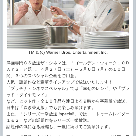
TM & (c) Warner Bros. Entertainment Inc.
洋画専門ＣＳ放送ザ・シネマは、「ゴールデン・ウィーク１０Ｄ
ＡＹＳ」と題し、４月２７日（土）～５月６日（月）の１０日
間、３つのスペシャル企画をご用意。
人気・話題作など豪華ラインアップで放送いたします！
「プラチナ・シネマスペシャル」では「幸せのレシピ」や「ブラ
ッド・ダイヤモンド」
など、ヒット作・全１０作品を連日よる９時から字幕版で放送、
日中は「吹き替え版」でもお楽しみ頂けます。
また、「シリーズ一挙放送!!special!」では、「トゥームレイダー
１＆２」などの話題作をシリーズ一挙放送。
話題作の気になる続編も、一度に続けてご覧頂けます。