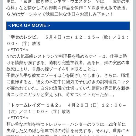
更に、「厳選！吹き替えシネマ・ウエスタン」では、「荒野の用
心棒」など懐かしの西部劇４作品を傑作ＴＶ吹き替え版で放送。
Ｇ.Ｗはザ・シネマで映画三昧な休日をお楽しみ下さい！
＜PICK UP MOVIE＞
「幸せのレシピ」
５月４日（土）１２：１５～（吹）／２１：
００～（字）放送
＜STORY＞
NYの人気高級レストランで料理長を務めるケイトは、仕事に懸
ける情熱が強すぎる、過剰な完璧主義者。ある日、姉の突然の事
故死により、９歳の姪ゾーイを引き取ることに。
子供が苦手な彼女にゾーイは心を閉ざしてしまう。さらに、職場
に復帰すると、彼女の不在中に陽気で子供好きの副料理長ニック
が雇われていた。自分の流儀で仕切っていた厨房の雰囲気を新参
者ニックにガラリと変えられ、苛立つケイトだったが…。
「トゥームレイダー １＆２」
４月２８日（日）１２：００～
（吹）／２１：００～（字）放送
＜STORY＞
類い希な才能を持つトレジャー・ハンターのララは、20年前に
失踪した父の隠し部屋で謎の時計を発見する。それは、世界に天