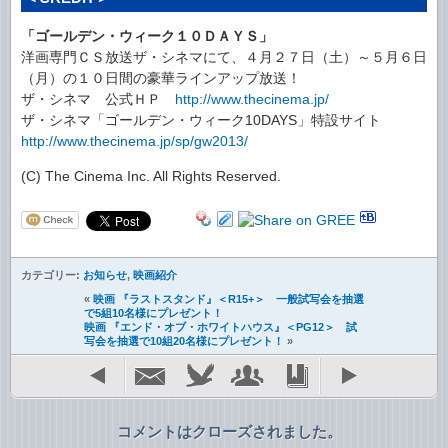
「ゴールデン・ウィーク１０ＤＡＹＳ」
洋画専門ＣＳ放送ザ・シネマにて、４月２７日（土）～５月６日
（月）の１０日間の豪華ラインアップ放送！
ザ・シネマ 公式ＨＰ
http://www.thecinema.jp/
ザ・シネマ「ゴールデン・ウィーク10DAYS」特設サイト
http://www.thecinema.jp/sp/gw2013/
(C) The Cinema Inc. All Rights Reserved.
カテゴリー:
お知らせ
,
映画紹介
«
映画 『ラストスタンド』＜R15+＞ 一般試写会を抽選
で5組10名様にプレゼント！
映画 『エンド・オブ・ホワイトハウス』＜PG12＞ 試
写会を抽選で10組20名様にプレゼント！
»
コメントはクローズされました。