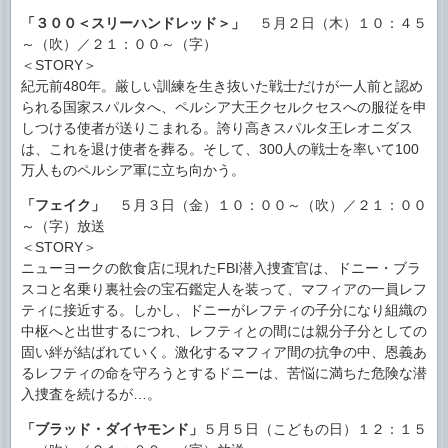
「３００＜スリーハンドレッド＞」
５月２日（木）１０：４５
～（吹）／２１：００～（字）
＜STORY＞
紀元前480年。厳しい訓練を生き抜いた戦士だけが一人前と認め
られる国家スパルタへ、ペルシア大王クセルクセスへの服従を申
しつける使者が送りこまれる。誇り高きスパルタ王レオニダス
は、これを退け使者を葬る。そして、300人の戦士を率いて100
万人ものペルシア軍に立ち向かう。
「フェイク」
５月３日（金）１０：００～（吹）／２１：００
～（字）放送
＜STORY＞
ニューヨークの飲食店に現れたFBI潜入捜査官は、ドニー・ブラ
スコと名乗り裏社会の宝石鑑定人を装って、マフィアの一員レフ
ティに接近する。しかし、ドニーがレフティの子分になり組織の
中枢へと出世するにつれ、レフティとの間には親分子分としての
固い絆が結ばれていく。激化するマフィア間の抗争の中、恩義あ
るレフティの命を守ろうとするドニーは、苦悩に満ちた危険な潜
入捜査を続けるが…。
「ブラッド・ダイヤモンド」
５月５日（こどもの日）１２：１５