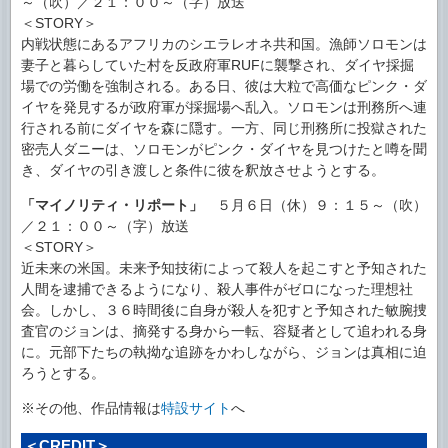
～（吹）／２１：００～（字）放送
＜STORY＞
内戦状態にあるアフリカのシエラレオネ共和国。漁師ソロモンは
妻子と暮らしていた村を反政府軍RUFに襲撃され、ダイヤ採掘
場での労働を強制される。ある日、彼は大粒で高価なピンク・ダ
イヤを発見するが政府軍が採掘場へ乱入。ソロモンは刑務所へ連
行される前にダイヤを森に隠す。一方、同じ刑務所に投獄された
密売人ダニーは、ソロモンがピンク・ダイヤを見つけたと噂を聞
き、ダイヤの引き渡しと条件に彼を釈放させようとする。
「マイノリティ・リポート」
５月６日（休）９：１５～（吹）
／２１：００～（字）放送
＜STORY＞
近未来の米国。未来予知技術によって殺人を起こすと予知された
人間を逮捕できるようになり、殺人事件がゼロになった理想社
会。しかし、３６時間後に自身が殺人を犯すと予知された敏腕捜
査官のジョンは、摘発する身から一転、容疑者として追われる身
に。元部下たちの執拗な追跡をかわしながら、ジョンは真相に迫
ろうとする。
※その他、作品情報は
特設サイト
へ
＜CREDIT＞