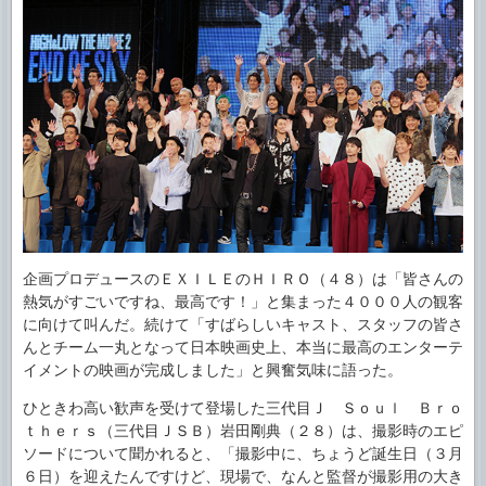
企画プロデュースのＥＸＩＬＥのＨＩＲＯ（４８）は「皆さんの
熱気がすごいですね、最高です！」と集まった４０００人の観客
に向けて叫んだ。続けて「すばらしいキャスト、スタッフの皆さ
んとチーム一丸となって日本映画史上、本当に最高のエンターテ
イメントの映画が完成しました」と興奮気味に語った。
ひときわ高い歓声を受けて登場した三代目Ｊ Ｓｏｕｌ Ｂｒｏ
ｔｈｅｒｓ（三代目ＪＳＢ）岩田剛典（２８）は、撮影時のエピ
ソードについて聞かれると、「撮影中に、ちょうど誕生日（３月
６日）を迎えたんですけど、現場で、なんと監督が撮影用の大き