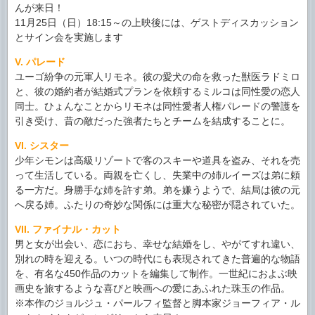
んが来日！
11月25日（日）18:15～の上映後には、ゲストディスカッション
とサイン会を実施します
V. パレード
ユーゴ紛争の元軍人リモネ。彼の愛犬の命を救った獣医ラドミロ
と、彼の婚約者が結婚式プランを依頼するミルコは同性愛の恋人
同士。ひょんなことからリモネは同性愛者人権パレードの警護を
引き受け、昔の敵だった強者たちとチームを結成することに。
VI. シスター
少年シモンは高級リゾートで客のスキーや道具を盗み、それを売
って生活している。両親を亡くし、失業中の姉ルイーズは弟に頼
る一方だ。身勝手な姉を許す弟。弟を嫌うようで、結局は彼の元
へ戻る姉。ふたりの奇妙な関係には重大な秘密が隠されていた。
VII. ファイナル・カット
男と女が出会い、恋におち、幸せな結婚をし、やがてすれ違い、
別れの時を迎える。いつの時代にも表現されてきた普遍的な物語
を、有名な450作品のカットを編集して制作。一世紀におよぶ映
画史を旅するような喜びと映画への愛にあふれた珠玉の作品。
※本作のジョルジュ・パールフィ監督と脚本家ジョーフィア・ル