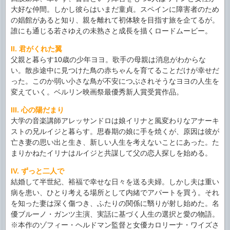
大好な仲間。しかし彼らはいまだ童貞。スペインに障害者のため
の娼館があると知り、親を離れて初体験を目指す旅を企てるが。
誰にも通じる若さゆえの未熟さと成長を描くロードムービー。
II. 君がくれた翼
父親と暮らす10歳の少年ヨヨ。歌手の母親は消息がわからな
い。散歩途中に見つけた鳥の赤ちゃんを育てることだけが幸せだ
った。このか弱い小さな鳥が不安につぶされそうなヨヨの人生を
変えていく。ベルリン映画祭最優秀新人賞受賞作品。
III. 心の陽だまり
大学の音楽講師アレッサンドロは娘イリナと風変わりなアナーキ
ストの兄ルイジと暮らす。思春期の娘に手を焼くが、原因は彼が
亡き妻の思い出と生き、新しい人生を考えないことにあった。た
まりかねたイリナはルイジと共謀して父の恋人探しを始める。
IV. ずっと二人で
結婚して半世紀、裕福で幸せな日々を送る夫婦。しかし夫は重い
病を患い、ひとり考える場所として内緒でアパートを買う。それ
を知った妻は深く傷つき、ふたりの関係に翳りが射し始めた。名
優ブルーノ・ガンツ主演、実話に基づく人生の選択と愛の物語。
※本作のゾフィー・ヘルドマン監督と女優カロリーナ・ワイズさ