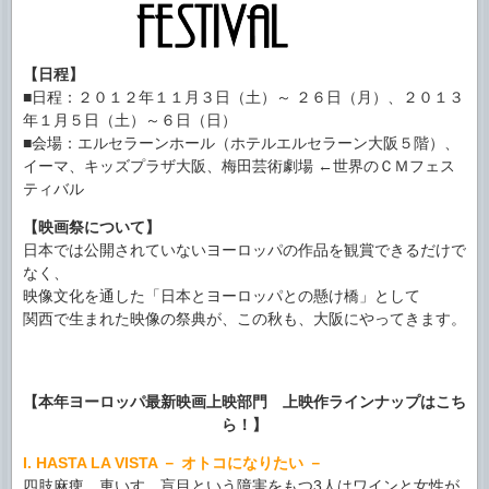
【日程】
■日程：２０１２年１１月３日（土）～ ２６日（月）、２０１３
年１月５日（土）～６日（日）
■会場：エルセラーンホール（ホテルエルセラーン大阪５階）、
イーマ、キッズプラザ大阪、梅田芸術劇場 ←世界のＣＭフェス
ティバル
【映画祭について】
日本では公開されていないヨーロッパの作品を観賞できるだけで
なく、
映像文化を通した「日本とヨーロッパとの懸け橋」として
関西で生まれた映像の祭典が、この秋も、大阪にやってきます。
.
【本年ヨーロッパ最新映画上映部門 上映作ラインナップはこち
ら！】
I. HASTA LA VISTA － オトコになりたい －
四肢麻痺、車いす、盲目という障害をもつ3人はワインと女性が