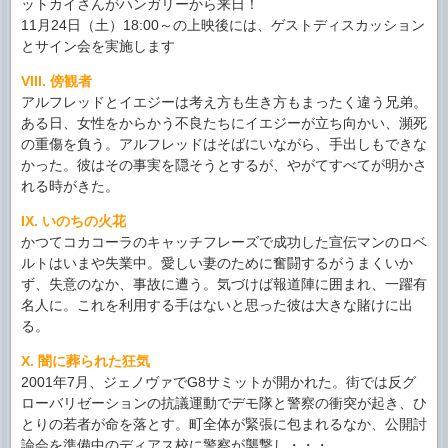
ットカイさんがハンガリーから来日！
11月24日（土）18:00～の上映後には、ゲストディスカッション
とサイン会を実施します
VIII. 傍観者
アルフレッドとイエジーは考え方も生き方もまったく違う兄弟。
ある日、女性をからかう不良たちにイエジーが立ち向かい、瀕死
の重傷を負う。アルフレッドはそばにいながら、手出しもできな
かった。彼はその事実を隠そうとするが、やがてすべてが明かさ
れる時がきた。
IX. いのちの火花
かつてコカコーラのキャッチフレーズで成功した宣伝マンのロベ
ルトはいまや失業中。愛しい妻のために奮闘するがうまくいか
ず、失意のなか、事故に遭う。気づけば報道陣に囲まれ、一躍有
名人に。これを利用する手はないと思った彼は大きな賭けに出
る。
X. 闇に葬られた狂気
2001年7月、ジェノヴァでG8サミットが開かれた。街では反グ
ローバリゼーションの抗議運動でデモ隊と警察の衝突が起き、ひ
とりの若者が命を落とす。町全体が緊張に包まれるなか、公開討
論会を準備中のディアス校に警察が襲撃し・・・。