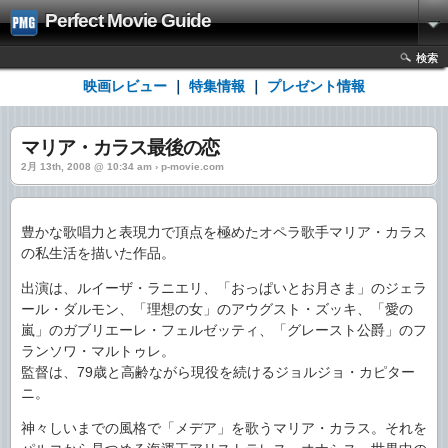
Perfect Movie Guide
検索
映画レビュー
｜
特集情報
｜
プレゼント情報
マリア・カラス最後の恋
2月 13th, 2008 @ 10:34 am › p-movie.com
豊かな歌唱力と表現力で頂点を極めたオペラ歌手マリア・カラス
の私生活を描いた作品。
出演は、ルイーザ・ラニエリ、「おっぱいとお月さま」のジェラ
ール・ダルモン、「理想の女」のアウグスト・ズッキ、「愛の
嵐」のガブリエーレ・フェルゼッティ、「グレースト公爵」のフ
ランソワ・マルトゥレ。
監督は、79歳と高齢ながら現役を続けるジョルジョ・カピター
ニ。
神々しいまでの風格で「メデア」を歌うマリア・カラス。それを