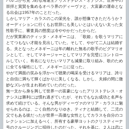
パルコから見つめる海運王アリストテレス・オナシス。世界中の
崇拝と賞賛を集めるオペラ界のディーヴァと、大富豪の運命とな
る出会は1957年のことだった。
しかしマリア・カラスのこの栄光を、誰が想像できただろうか？
オーディションに行くもお世辞にも美しいとはいえない太った女
性歌手に、審査員の態度は冷ややかだったからだ。
だが実業家のティッタ・メネギーニは、「歌姫」を歌うマリアに
とてつもない才能を見出していた。そして、やがて二人は結婚す
る。夫となったメネギーニは年の離れた無名の歌手のピグマリオ
ンとして、そしてマネージャーとしてマリアを完璧にコントロー
ルしていく。有名になりたいマリアも減量に取り組み、歌のため
に全てを犠牲にして、メネギーニに従った。
やがて満面の笑みを浮かべて聴衆の喝采を受けるマリアは、誇り
と自信に満ちて輝くばかりに美しくなる。しかし、夫婦の間に微
妙なズレが生まれ初めていたのだった。
無一文から身を興して世界一の富豪になったアリストテレス・オ
ナシスは勝利には慣れ過ぎていたが、それでもなお成功と名声を
求めて続けている。そんな男がディーヴァのマリア・カラスに魅
せられるのは、ごく自然のなりゆき。ティナと結婚して、二児の
父でもある彼だったが世界一高価な女性としてカラスを自分のコ
レクションに加えるべく、所有する豪華ヨットのクリスティーナ
号のクルージングに招待したのだった。それを基に、２人は恋に