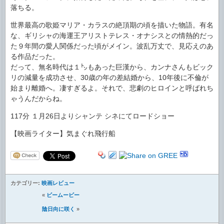
落ちる。
世界最高の歌姫マリア・カラスの絶頂期の頃を描いた物語。有名
な、ギリシャの海運王アリストテレス・オナシスとの情熱的だっ
た９年間の愛人関係だった頃がメイン。波乱万丈で、見応えのあ
る作品だった。
だって、無名時代は１㌧もあった巨漢から、カンナさんもビック
リの減量を成功させ、30歳の年の差結婚から、10年後に不倫が
始まり離婚へ。凄すぎるよ。それで、悲劇のヒロインと呼ばれち
ゃうんだからね。
117分 １月26日よりシャンテ シネにてロードショー
【映画ライター】気まぐれ飛行船
カテゴリー:
映画レビュー
«
ビームービー
陰日向に咲く
»