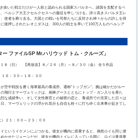
生き抜いた戦士だけが一人前と認められる国家スパルタへ、諸国を支配するペ
れ、ペルシア大王クセルクセスへの服従を申しつける。誇り高きスパルタ王レ
け、使者を葬り去る。大国との戦いを司祭たちに反対され神々からの許しを得
に後押しされたレオニダスは、300人の戦士を率いて100万人ものペルシア
ー ファイルSP Mr.ハリウッド トム・クルーズ」
１８（日） 【再放送】８／２６（月）～８／３０（金） 全５作品
）１６：３０～１８：３０
が空中戦技を磨く海軍最高の養成所、通称”トップガン”。腕は確かだがルー
りの飛行士マーヴェリックは、相棒グースとともにトップ・ガン入りを果た
熾烈な成績争い、そして女性教官との秘密の恋と、養成所での充実した日々は
る日、マーヴェリックの浮かれ気分も自信も粉々に打ち砕く出来事が起きてし
土）２１：００～２３：００
ロイというイケメンにぶつかる。彼女が機内に搭乗すると、偶然ロイも同じ便
きめかせたジェーンだが、彼女が機内トイレに入っている間に、ロイは乗員乗