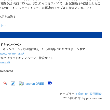
と乱闘を繰り広げていた。実はロイは元スパイで、ある重要品を盗み出したこ
れているのだった。ジェーンもまたこの国家的トラブルに巻き込まれていく。
作品を放送！
イト
へ
ウッドキャンペーン」
リウッドキャンペーン」映画情報紹介！（洋画専門ＣＳ放送ザ・シネマ）
/www.thecinema.jp/
t’s ハリウッドキャンペーン」特設サイト
llywood/
s Reserved.
カテゴリー:
お知らせ
|
映画紹介
2013年7月13日 by p-movie.com