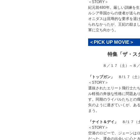
＜STORY＞
紀元前480年。厳しい訓練を
ルシア帝国からの使者が送ら
オニダスは屈辱的な要求を退
られなかったが、王妃の励まし
軍に立ち向かう。
＜PICK UP MOVIE＞
特集「ザ・スタ
８／１７（土）～８／
「トップガン」
８/１７（土
＜STORY＞
選抜されたエリート飛行士たち
ル軽視の奔放な性格に問題あ
す。同期のライバルたちとの
矢のように過ぎていくが、あ
まう。
「ナイト＆デイ」
８/１７（
＜STORY＞
空港のロビーで、ジェーンは
だった。運命の出会いに心と