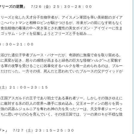
フリーズの逆襲」
７/２６（金）２５：３０～２８：００
フリーズと化した天才分子生物学者が、アイスメン軍団を率い美術館のダイア
そこへバットマンと相棒ロビンが駆けつけるが、冷凍ガンの前になす術もなく
、食虫植物の毒液の中へ突き落とされ魔性の美女ポイズン・アイヴィーに生ま
、ゴッサム・シティを征服しようとフリーズと手を組み…。
８：３０～２１：００
を浴びた遺伝子学者ブルース・バナーだが、奇跡的に無傷で命を取り留める。
に異変が起き、怒りの感情が高まると緑色の巨大な怪物“ハルク”へと変貌す
する軍の攻撃を受けるごとに凶暴化するハルクを唯一止められるのは、ブルー
ィだけだった。一方その頃、死んだと思われていたブルースの父デヴィッドが
（土）２１：００～２３：１５
の王国アスガルドの王子であり戦士である暴れ者ソー。しかしその強さゆえに
もに敵対する氷の巨人の世界へ勝手に攻め込み、父王オーディンの怒りを買っ
最強の武器ムジョルニアを奪われ神の力を失ったソーは、天文学者ジェーンと
うちに思いやりの心を育んでいく。その頃王国では、ソーの弟ロキが不穏な陰
ド＞」
７/２７（土）２３：１５～２５：３０