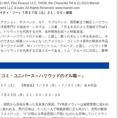
11 MVL Film Finance LLC. THOR, the Character TM & (c) 2013 Marvel
ment, LLC & subs. All Rights Reserved. www.marvel.com
イティ・ソー』７月２７日（土）２１：００～放送
、アクション、サスペンス、ＳＦ、ラブロマンス、西部劇まで幅広くハリウッ
洋画専門ＣＳ放送ザ・シネマは、この夏、７月＆８月の２ヶ月連続でThat’s
催。ハリウッドを代表する大作、名作映画を続々と特集放送。
ニバース～ハリウッドのドル箱～」と題し、数々の大ヒット作を生み出し、今
とのできない鉄板ジャンルとなったアメリカン・コミックス原作の映画８作品
ターファイルSP Ｍｒ.ハリウッド トム・クルーズ」と題し、ハリウッド映
でもハリウッドを代表する王道スターである、トム・クルーズに注目し、豪華
メコミ・ユニバース～ハリウッドのドル箱～」
２７（土） 【再放送】７／２９（月）～７／３１（水） 全８作品
７月２５日（木）２１：００～２３：３０
、国民から自由を奪った近未来の英国。TV局員イヴィーは秘密警察に追われ
”に救われる。男の正体は、たった一人で独裁政権に立ち向かい、市民の解放
リストだった。“Ｖ”が唱える革命思想に戸惑いながらも共鳴していくイヴィ