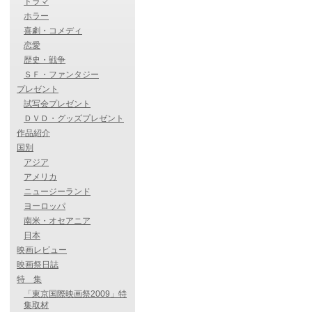
ドラマ
ホラー
喜劇・コメディ
恋愛
歴史・戦争
ＳＦ・ファンタジー
プレゼント
試写会プレゼント
ＤＶＤ・グッズプレゼント
作品紹介
国別
アジア
アメリカ
ニュージーランド
ヨーロッパ
南米・オセアニア
日本
映画レビュー
映画祭日誌
特 集
「東京国際映画祭2009」特
集取材