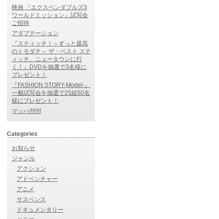
映画 『エクスペンダブルズ3
ワールドミッション』試写会
ご招待
アダプテーション
『スティッチ！～ずっと最高
のトモダチ～ ザ・ベスト ステ
ィッチ、ニュータウンに行
く！』DVDを抽選で3名様に
プレゼント！
『FASHION STORY-Model-』
一般試写会を抽選で25組50名
様にプレゼント！
マッハ!!!!!!!!
Categories
お知らせ
ジャンル
アクション
アドベンチャー
アニメ
サスペンス
ドキュメンタリー