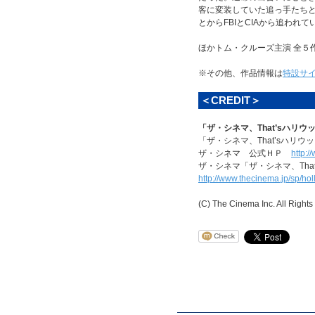
客に変装していた追っ手たち
とからFBIとCIAから追わ
ほかトム・クルーズ主演 全５
※その他、作品情報は
特設サ
＜CREDIT＞
「ザ・シネマ、That’sハリ
「ザ・シネマ、That’sハ
ザ・シネマ 公式ＨＰ
http:/
ザ・シネマ「ザ・シネマ、Tha
http://www.thecinema.jp/sp/ho
(C) The Cinema Inc. All Right