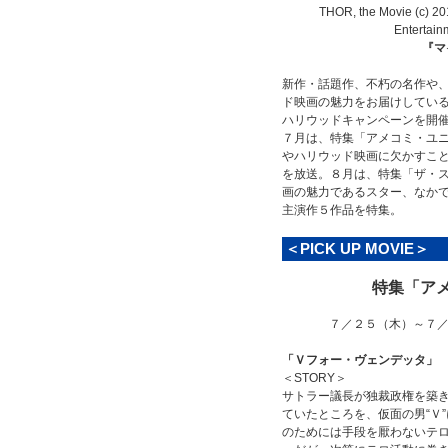
THOR, the Movie (c) 20
Entertain
『マ
新作・話題作、不朽の名作や
ド映画の魅力をお届けしている
ハリウッドキャンペーンを開
７月は、特集「アメコミ・ユ
やハリウッド映画に欠かすこ
を放送。８月は、特集「ザ・ス
画の魅力であるスター、なか
主演作５作品を特集。
＜PICK UP MOVIE＞
特集「ア
７／２５（木）～７／
「Ｖフォー・ヴェンデッタ」
＜STORY＞
サトラー議長が独裁政権を築き
ていたところを、仮面の男“Ｖ
のためには手段を厭わないテロ