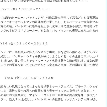
き込まれていき、爆破事件に加担した容疑で追われる身となる・・・。
７/２６（金）１８：３０～２１：００
こでは謎のヒーロー・バットマンが、特殊武器を駆使して悪党どもを毎夜退治
のヴィッキーはバットマンの正体究明に乗り出し、あるパーティで大富豪ブル
一方その頃、バットマンに悪事を阻止され化学工場で廃液を浴び、常時笑って
ャングのネピアは「ジョーカー」を名乗りバットマンへの復讐に立ち上がるの
/２６（金）２１：００～２３：１５
・シティに、半獣半人の怪人ペンギンが出現、街を恐怖へ陥れる。やがてペン
と結託し、ゴッサム・シティを我が物にしようとする。その企みに気づいたバ
いを挑むが、彼の前にキャットウーマンと名乗る新たな敵が現れる。彼女の正
ュレックの悪事を知ったせいでビルから突き落とされ、死の淵から蘇った復讐
」
７/２６（金）２３：１５～２５：３０
と恐ろしい風貌になってしまった元検事トゥー・フェイス。ブルース・ウェイ
行により家族を殺され悪への復讐を誓う青年ディックの身元を引き取ること
ンの会社の元従業員で、マインド・コントロール装置の商品化を却下されたこ
ドラー。怪人２人は結託し、バットマンへの復讐とゴッサム・シティ乗っ取り