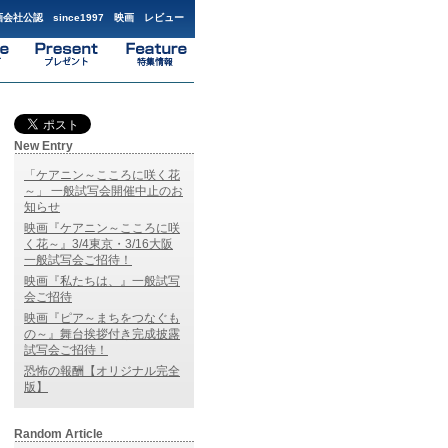
会社公認 since1997 映画 レビュー
New Entry
「ケアニン～こころに咲く花
～」 一般試写会開催中止のお
知らせ
映画『ケアニン～こころに咲
く花～』3/4東京・3/16大阪
一般試写会ご招待！
映画『私たちは、』一般試写
会ご招待
映画『ピア～まちをつなぐも
の～』舞台挨拶付き完成披露
試写会ご招待！
恐怖の報酬【オリジナル完全
版】
Random Article