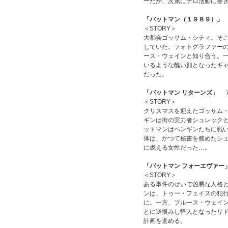
ーだが、次第にテロ活動に巻
「バットマン（１９８９）」
＜STORY＞
大都会ゴッサム・シティ。そ
していた。フォトグラファー
ース・ウェインと知り合う。
いるような醜い顔となったギ
だった。
「バットマン リターンズ」
７
＜STORY＞
クリスマスを迎えたゴッサム
ギンは街の実力者シュレック
ットマンはペンギンたちに戦
体は、かつて秘書を務めたシ
に燃える女性だった…。
「バットマン フォーエヴァー
＜STORY＞
ある事件のせいで凶悪な人格
ンは、トゥー・フェイスの犯
に。一方、ブルース・ウェイ
とに逆恨みし怪人となったリ
計画を進める。