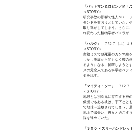
「バットマン＆ロビン／Ｍｒ.
＜STORY＞
研究事故の影響で怪人Ｍｒ．
モンドを奪おうとしていた。
取り逃がしてしまう。さらに
れ変わった植物学者パメラが
「ハルク」
７/２７（土）１
＜STORY＞
実験ミスで致死量のガンマ線
しかし事故から間もなく彼の体
るようになる。捕獲しようと
スの元恋人である科学者ベテ
姿を現す。
「マイティ・ソー」
７/２７
＜STORY＞
地球とは別次元に存在する神
傲慢でもある彼は、手下とと
て地球へ追放されてしまう。
地上で出会い、彼女と過ごす
謀を進めていた。
「３００ ＜スリーハンドレッ