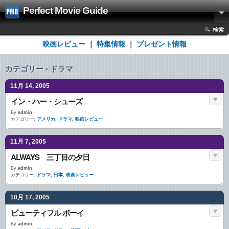
Perfect Movie Guide
検索
映画レビュー
｜
特集情報
｜
プレゼント情報
カテゴリー › ドラマ
11月 14, 2005
イン・ハー・シューズ
By
admin
カテゴリー:
アメリカ
,
ドラマ
,
映画レビュー
11月 7, 2005
ALWAYS 三丁目の夕日
By
admin
カテゴリー:
ドラマ
,
日本
,
映画レビュー
10月 17, 2005
ビューティフル ボーイ
By
admin