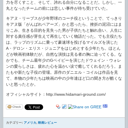
力を尽くすこと、そして、誇れる自分になることだ。しかし、一
丸となったチームの前には悲しい事件が待ち受けていた。
キアヌ・リーブスが少年野球のコーチ役ということで、てっきり
キアヌ版「がんばれベアーズ」かと思ったら、挫折の泥沼にはま
りこみ、生きる目的を見失った男が子供たちと触れ合い、人生に
対する責任感が芽生えて再生していく物語だった。でも主役たち
は、ラップのリズムに乗って豪速球を投げるマイルズを演じた
A・デロン・エリス・ジュニアをはじめとする少年たち。ほとん
どが映画初体験だが、自然な演技は見る者の胸に迫ってくる。な
かでも、チーム最年少のGベイビーを演じたドウェイン・ウォレ
ンの愛らしさは、疲れた心を温かい涙で癒してくれるだろう。ま
たもや新たな子役の登場。原作のダニエル・コイルは作品を見
て、本物の少年たちは映画の中の少年達ほど口の聞き方が酷くな
いと怒ったとか。
オフィシャルサイト：http://www.hidamari-ground.com/
カテゴリー:
アメリカ
,
映画レビュー