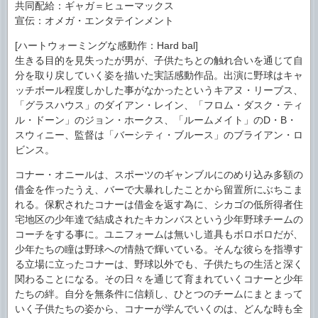
共同配給：ギャガ＝ヒューマックス
宣伝：オメガ・エンタテインメント
[ハートウォーミングな感動作：Hard bal]
生きる目的を見失ったが男が、子供たちとの触れ合いを通じて自
分を取り戻していく姿を描いた実話感動作品。出演に野球はキャ
ッチボール程度しかした事がなかったというキアヌ・リーブス、
「グラスハウス」のダイアン・レイン、「フロム・ダスク・ティ
ル・ドーン」のジョン・ホークス、「ルームメイト」のD・B・
スウィニー、監督は「バーシティ・ブルース」のブライアン・ロ
ビンス。
コナー・オニールは、スポーツのギャンブルにのめり込み多額の
借金を作ったうえ、バーで大暴れしたことから留置所にぶちこま
れる。保釈されたコナーは借金を返す為に、シカゴの低所得者住
宅地区の少年達で結成されたキカンバスという少年野球チームの
コーチをする事に。ユニフォームは無いし道具もボロボロだが、
少年たちの瞳は野球への情熱で輝いている。そんな彼らを指導す
る立場に立ったコナーは、野球以外でも、子供たちの生活と深く
関わることになる。その日々を通じて育まれていくコナーと少年
たちの絆。自分を無条件に信頼し、ひとつのチームにまとまって
いく子供たちの姿から、コナーが学んでいくのは、どんな時も全