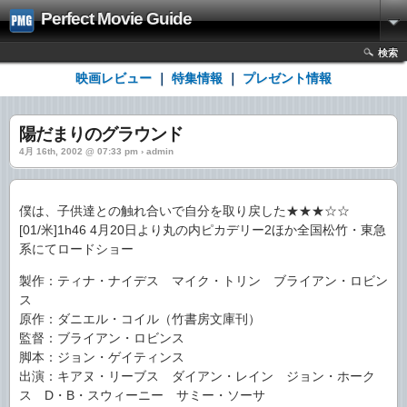
Perfect Movie Guide
検索
映画レビュー
｜
特集情報
｜
プレゼント情報
陽だまりのグラウンド
4月 16th, 2002 @ 07:33 pm › admin
僕は、子供達との触れ合いで自分を取り戻した★★★☆☆
[01/米]1h46 4月20日より丸の内ピカデリー2ほか全国松竹・東急
系にてロードショー
製作：ティナ・ナイデス マイク・トリン ブライアン・ロビン
ス
原作：ダニエル・コイル（竹書房文庫刊）
監督：ブライアン・ロビンス
脚本：ジョン・ゲイティンス
出演：キアヌ・リーブス ダイアン・レイン ジョン・ホーク
ス D・B・スウィーニー サミー・ソーサ