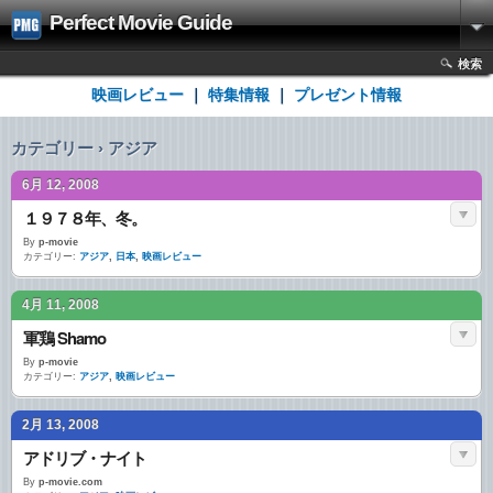
Perfect Movie Guide
検索
映画レビュー
｜
特集情報
｜
プレゼント情報
カテゴリー › アジア
6月 12, 2008
１９７８年、冬。
By
p-movie
カテゴリー:
アジア
,
日本
,
映画レビュー
4月 11, 2008
軍鶏 Shamo
By
p-movie
カテゴリー:
アジア
,
映画レビュー
2月 13, 2008
アドリブ・ナイト
By
p-movie.com