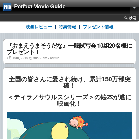
Perfect Movie Guide
検索
映画レビュー
｜
特集情報
｜
プレゼント情報
『おまえうまそうだな』一般試写会 10組20名様に
プレゼント！
9月 10th, 2010 @ 08:02 pm › admin
全国の皆さんに愛され続け、累計150万部突
破！
＜ティラノサウルスシリーズ＞の絵本が遂に
映画化！