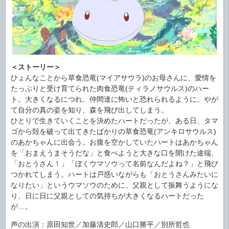
＜ストーリー＞
ひょんなことから草食恐竜(マイアサウラ)のお母さんに、愛情を
たっぷりと受け育てられた肉食恐竜(ティラノサウルス)のハー
ト。大きくなるにつれ、仲間達に怖いと恐れられるように。やが
て自分の真の姿を知り、森を飛び出してしまう。
ひとりで生きていくことを決めたハートだったが、ある日、タマ
ゴから殻を破って出てきたばかりの草食恐竜(アンキロサウルス)
のあかちゃんに出会う。お腹を空かしていたハートはあかちゃん
を「おまえうまそうだな」と食べようと大きな口を開けた途端、
「おとうさん！」「ぼくウマソウって名前なんだよね？」と飛び
つかれてしまう。ハートは戸惑いながらも「おとうさんみたいに
なりたい」というウマソウのために、父親として振舞うようにな
り、日に日に父親としての気持ちが大きくなるハートだった
が…。
声の出演：原田知世／加藤清史郎／山口勝平／別所哲也