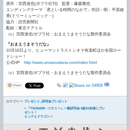
原作：宮西達也(ポプラ社刊) 監督：藤森雅也
エンディングテーマ「君といる時間のなかで」作詞・唄：平原綾
香(ドリーミュージック・)
協力：読売新聞社
配給：東京テアトル
（c）宮西達也/ポプラ社・おまえうまそうだな製作委員会
『おまえうまそうだな』
10月16日より、ヒューマントラストシネマ有楽町ほか全国ロー
ドショー！
公式HP
http://www.umasoudana.com/index.html
（c）宮西達也/ポプラ社・おまえうまそうだな製作委員会
カテゴリー:
プレゼント
,
試写会プレゼント
«
『TSUNAMI－ツナミー』一般試写会 5組10名様にプレ
ゼント！
ヒックとドラゴン
»