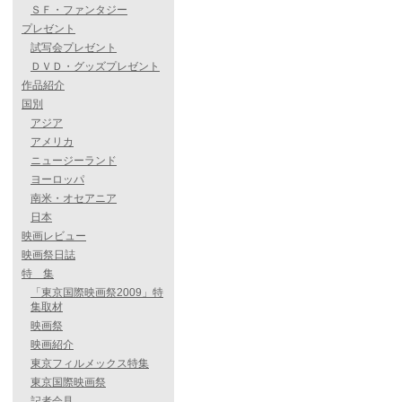
ＳＦ・ファンタジー
プレゼント
試写会プレゼント
ＤＶＤ・グッズプレゼント
作品紹介
国別
アジア
アメリカ
ニュージーランド
ヨーロッパ
南米・オセアニア
日本
映画レビュー
映画祭日誌
特 集
「東京国際映画祭2009」特
集取材
映画祭
映画紹介
東京フィルメックス特集
東京国際映画祭
記者会見