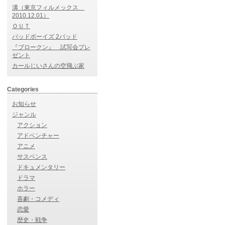
溝（東京フィルメックス
2010.12.01）
ＯＵＴ
バッドボーイズ 2バッド
『ブロークン』 試写会プレ
ゼント
カールじいさんの空飛ぶ家
Categories
お知らせ
ジャンル
アクション
アドベンチャー
アニメ
サスペンス
ドキュメンタリー
ドラマ
ホラー
喜劇・コメディ
恋愛
歴史・戦争