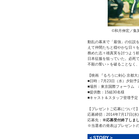
©和月伸宏／集英
動乱の幕末で「最強」の伝説を
えて仲間たちと穏やかな日々を
務めた志々雄真実を討つよう
日本征服を狙っていた。必死
不殺の誓い＞を破ることなく
【映画 『るろうに剣心 京都
■日時：7月23日（水）夕刻予
■場所：東京国際フォーラム 
■提供数：15組30名様
■キャスト＆スタッフ登壇予定
【プレゼントご応募について
応募締切：2014年7月17日(水)
応募先：
※応募受付終了しま
※当選者の発表はプレゼント
＜STORY＞