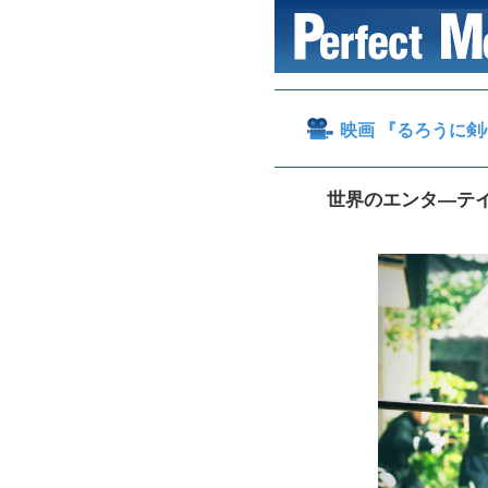
映画 『るろうに剣
世界のエンタ―テ