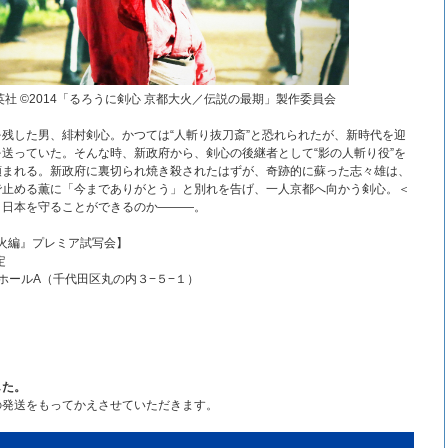
社 ©2014「るろうに剣心 京都大火／伝説の最期」製作委員会
残した男、緋村剣心。かつては“人斬り抜刀斎”と恐れられたが、新時代を迎
送っていた。そんな時、新政府から、剣心の後継者として“影の人斬り役”を
頼まれる。新政府に裏切られ焼き殺されたはずが、奇跡的に蘇った志々雄は、
で止める薫に「今までありがとう」と別れを告げ、一人京都へ向かう剣心。＜
、日本を守ることができるのか―――。
大火編』プレミア試写会】
定
ホールA（千代田区丸の内３−５−１）
】
した。
の発送をもってかえさせていただきます。