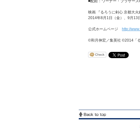
■配給：ワーナー・ブラザース
映画 『るろうに剣心 京都大火編
2014年8月1日（金）、9月
公式ホームページ
http://www
©和月伸宏／集英社 ©2014