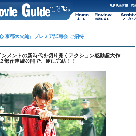
最新映画情報 映画
心 京都大火編』プレミア試写会 ご招待
インメントの新時代を切り開くアクション感動超大作
２部作連続公開で、遂に完結！！