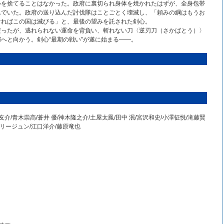
心を捨てることはなかった。政府に裏切られ身体を焼かれたはずが、全身包帯
んでいた。政府の送り込んだ討伐隊はことごとく壊滅し、「頼みの綱はもうお
ければこの国は滅びる」と、最後の望みを託された剣心。
だったが、逃れられない運命を背負い、斬れない刀〈逆刃刀（さかばとう）〉
へと向かう。剣心“最期の戦い”が遂に始まる――。
谷友介/青木崇高/蒼井 優/神木隆之介/土屋太鳳/田中 泯/宮沢和史/小澤征悦/滝藤賢
アリージュン/江口洋介/藤原竜也