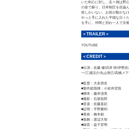
いた剣心に対し、志々雄は野
の姿で蘇り、日本制圧を目論
前しかいない。お前が動かな
やっと手に入れた平穏な日々
を手に、仲間と別れ一人で京都
＜TRAILER＞
YOUTUBE
＜CREDIT＞
■出演：佐藤 健/武井 咲/伊勢
一/三浦涼介/丸山智己/高橋メ
■監督：大友啓史
■製作総指揮：小岩井宏悦
■脚本：藤井清美
■撮影：石坂拓郎
■音楽：佐藤直紀
■証明：平野勝利
■美術：橋本創
■装飾：渡辺大智
■録音：益子宏明