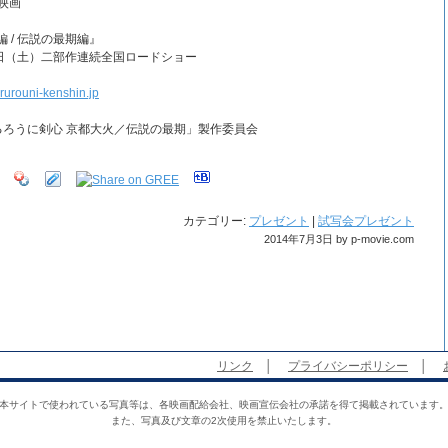
映画
 / 伝説の最期編』
13日（土）二部作連続全国ロードショー
.rurouni-kenshin.jp
「るろうに剣心 京都大火／伝説の最期」製作委員会
カテゴリー:
プレゼント
|
試写会プレゼント
2014年7月3日 by p-movie.com
リンク
│
プライバシーポリシー
│
本サイトで使われている写真等は、各映画配給会社、映画宣伝会社の承諾を得て掲載されています
また、写真及び文章の2次使用を禁止いたします。