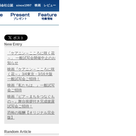
会社公認 since1997 映画 レビュー
New Entry
「ケアニン～こころに咲く花
～」 一般試写会開催中止のお
知らせ
映画『ケアニン～こころに咲
く花～』3/4東京・3/16大阪
一般試写会ご招待！
映画『私たちは、』一般試写
会ご招待
映画『ピア～まちをつなぐも
の～』舞台挨拶付き完成披露
試写会ご招待！
恐怖の報酬【オリジナル完全
版】
Random Article