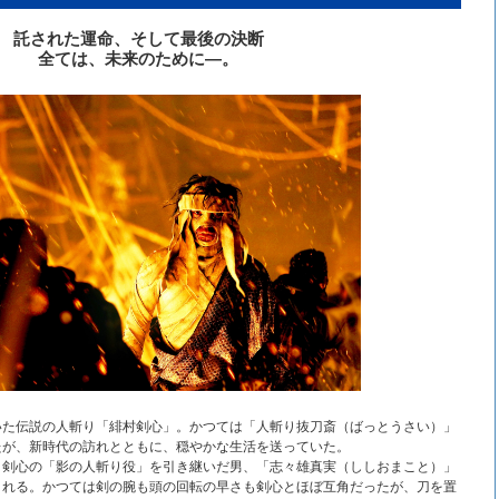
託された運命、そして最後の決断
全ては、未来のために―。
いた伝説の人斬り「緋村剣心」。かつては「人斬り抜刀斎（ばっとうさい）」
たが、新時代の訪れとともに、穏やかな生活を送っていた。
、剣心の「影の人斬り役」を引き継いだ男、「志々雄真実（ししおまこと）」
される。かつては剣の腕も頭の回転の早さも剣心とほぼ互角だったが、刀を置