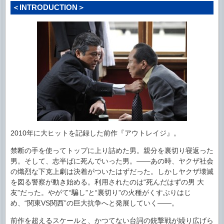
＜INTRODUCTION＞
2010年に大ヒットを記録した前作『アウトレイジ』。
禁断の手を使ってトップに上り詰めた男。親分を裏切り寝返った
男。そして、志半ばに死んでいった男。――あの時、ヤクザ社会
の熾烈な下克上劇は決着がついたはずだった。しかしヤクザ壊滅
を図る警察が動き始める。利用されたのは“死んだはずの男 大
友”だった。やがて“騙し”と“裏切り”の火種がくすぶりはじ
め、“関東VS関西”の巨大抗争へと発展していく――。
前作を超えるスケールと、かつてない台詞の銃撃戦が繰り広げら