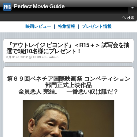
Perfect Movie Guide
検索
映画レビュー
｜
特集情報
｜
プレゼント情報
『アウトレイジ ビヨンド』＜R15＋＞ 試写会を抽
選で5組10名様にプレゼント！
8月 31st, 2012 @ 10:09 am › admin
第６９回ベネチア国際映画祭 コンペティション
部門正式上映作品
全員悪人 完結。 一番悪い奴は誰だ？