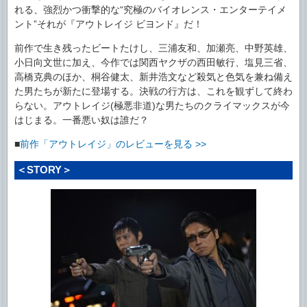
れる、強烈かつ衝撃的な“究極のバイオレンス・エンターテイメ
ント”それが『アウトレイジ ビヨンド』だ！
前作で生き残ったビートたけし、三浦友和、加瀬亮、中野英雄、
小日向文世に加え、今作では関西ヤクザの西田敏行、塩見三省、
高橋克典のほか、桐谷健太、新井浩文など殺気と色気を兼ね備え
た男たちが新たに登場する。決戦の行方は、これを観ずして終わ
らない。アウトレイジ(極悪非道)な男たちのクライマックスが今
はじまる。一番悪い奴は誰だ？
■
前作「アウトレイジ」のレビューを見る
>>
＜STORY＞