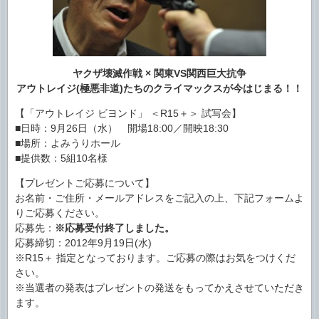
ヤクザ壊滅作戦
×
関東
VS
関西巨大抗争
アウトレイジ
(
極悪非道
)
たちのクライマックスが今はじまる！！
【「アウトレイジ ビヨンド」 ＜R15＋＞ 試写会】
■日時：9月26日（水） 開場18:00／開映18:30
■場所：よみうりホール
■提供数：5組10名様
【プレゼントご応募について】
お名前・ご住所・メールアドレスをご記入の上、下記フォームよ
りご応募ください。
応募先：
※応募受付終了しました。
応募締切：2012年9月19日(水)
※R15＋ 指定となっております。ご応募の際はお気をつけくだ
さい。
※当選者の発表はプレゼントの発送をもってかえさせていただき
ます。