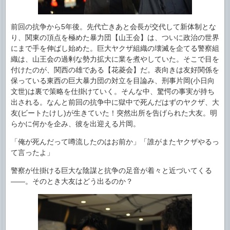
前回の抗争から5年後。先代亡きあと会長が交代して新体制とな
り、関東の頂点を極めた暴力団【山王会】は、ついに政治の世界
にまで手を伸ばし始めた。巨大ヤクザ組織の壊滅を企てる警察組
織は、山王会の過剰な勢力拡大に業を煮やしていた。そこで目を
付けたのが、関西の雄である【花菱会】だ。表向きは友好関係を
保っている東西の巨大暴力団の対立を目論み、刑事片岡(小日向
文世)は裏で策略を仕掛けていく。そんな中、驚愕の事実が持ち
出される。なんと前回の抗争中に獄中で死んだはずのヤクザ、大
友(ビートたけし)が生きていた！突然出所を告げられた大友。明
らかに何かを企み、彼を出迎える片岡。
「俺が死んだって噂流したのはお前か」「誰がまたヤクザやるっ
て言ったよ」
警察が仕掛ける巨大な陰謀と抗争の足音が着々と近づいてくる
――。そのとき大友はどう出るのか？