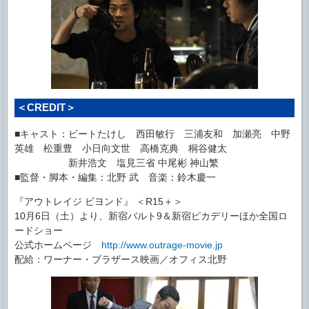
＜CREDIT＞
■キャスト：ビートたけし 西田敏行 三浦友和 加瀬亮 中野
英雄 松重豊 小日向文世 高橋克典 桐谷健太
■キャスト：
新井浩文 塩見三省 中尾彬 神山繁
■監督・脚本・編集：北野 武 音楽：鈴木慶一
『アウトレイジ ビヨンド』 ＜R15＋＞
10月6日（土）より、新宿バルト9＆新宿ピカデリーほか全国ロ
ードショー
公式ホームページ
http://www.outrage-movie.jp
配給：ワーナー・ブラザース映画／オフィス北野