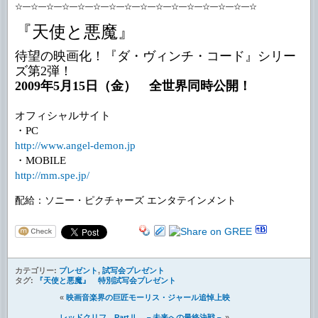
☆―☆―☆―☆―☆―☆―☆―☆―☆―☆―☆―☆―☆―☆―☆―☆
『天使と悪魔』
待望の映画化！『ダ・ヴィンチ・コード』シリー
ズ第2弾！
2009年5月15日（金） 全世界同時公開！
オフィシャルサイト
・PC
http://www.angel-demon.jp
・MOBILE
http://mm.spe.jp/
配給：ソニー・ピクチャーズ エンタテインメント
カテゴリー:
プレゼント
,
試写会プレゼント
タグ:
『天使と悪魔』 特別試写会プレゼント
«
映画音楽界の巨匠モーリス・ジャール追悼上映
レッドクリフ PartⅡ －未来への最終決戦－
»