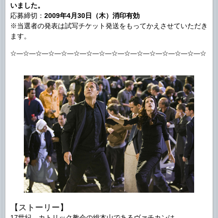
いました。
応募締切：
2009年4月30日（木）消印有効
※当選者の発表は試写チケット発送をもってかえさせていただき
ます。
☆―☆―☆―☆―☆―☆―☆―☆―☆―☆―☆―☆―☆―☆―☆―☆
【ストーリー】
17世紀、カトリック教会の総本山であるヴァチカンは、