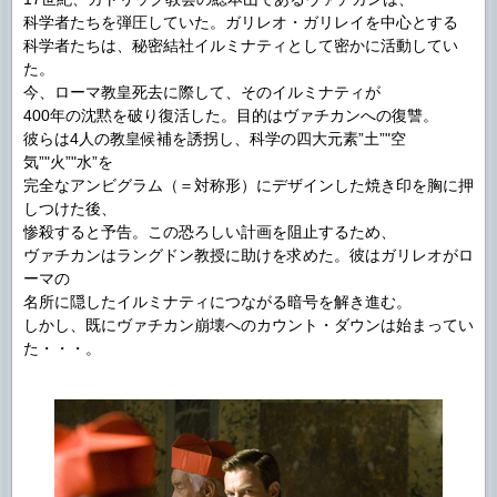
科学者たちを弾圧していた。ガリレオ・ガリレイを中心とする
科学者たちは、秘密結社イルミナティとして密かに活動してい
た。
今、ローマ教皇死去に際して、そのイルミナティが
400年の沈黙を破り復活した。目的はヴァチカンへの復讐。
彼らは4人の教皇候補を誘拐し、科学の四大元素”土”"空
気”"火”"水”を
完全なアンビグラム（＝対称形）にデザインした焼き印を胸に押
しつけた後、
惨殺すると予告。この恐ろしい計画を阻止するため、
ヴァチカンはラングドン教授に助けを求めた。彼はガリレオがロ
ーマの
名所に隠したイルミナティにつながる暗号を解き進む。
しかし、既にヴァチカン崩壊へのカウント・ダウンは始まってい
た・・・。