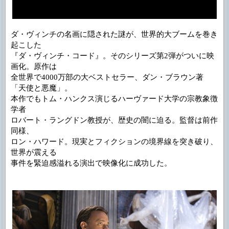
ダ・ヴィンチの名画に隠された謎が、世界的大ブームを巻き
起こした
『ダ・ヴィンチ・コード』。そのシリーズ第2弾がついに映
画化。原作は
全世界で4000万部の大ベストセラー、ダン・ブラウン著
「天使と悪魔」。
本作でもトム・ハンクス演じるハーヴァード大学の宗教象徴
学者
ロバート・ラングドン教授が、歴史の闇に迫る。監督は前作
同様、
ロン・ハワード。現実とフィクションの境界線を突き破り、
世界が震える
事件を緊迫感溢れる演出で映像化に成功した。