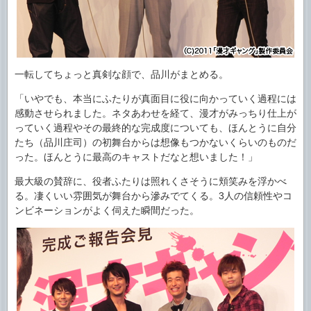
一転してちょっと真剣な顔で、品川がまとめる。
「いやでも、本当にふたりが真面目に役に向かっていく過程には
感動させられました。ネタあわせを経て、漫才がみっちり仕上が
っていく過程やその最終的な完成度についても、ほんとうに自分
たち（品川庄司）の初舞台からは想像もつかないくらいのものだ
った。ほんとうに最高のキャストだなと想いました！」
最大級の賛辞に、役者ふたりは照れくさそうに頬笑みを浮かべ
る。凄くいい雰囲気が舞台から滲みでてくる。3人の信頼性やコ
ンビネーションがよく伺えた瞬間だった。