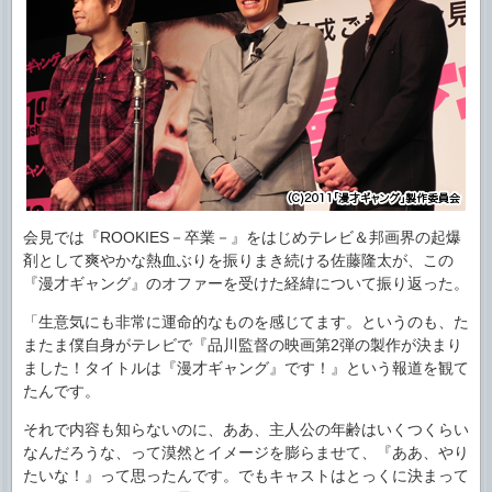
会見では『ROOKIES－卒業－』をはじめテレビ＆邦画界の起爆
剤として爽やかな熱血ぶりを振りまき続ける佐藤隆太が、この
『漫才ギャング』のオファーを受けた経緯について振り返った。
「生意気にも非常に運命的なものを感じてます。というのも、た
またま僕自身がテレビで『品川監督の映画第2弾の製作が決まり
ました！タイトルは『漫才ギャング』です！』という報道を観て
たんです。
それで内容も知らないのに、ああ、主人公の年齢はいくつくらい
なんだろうな、って漠然とイメージを膨らませて、『ああ、やり
たいな！』って思ったんです。でもキャストはとっくに決まって