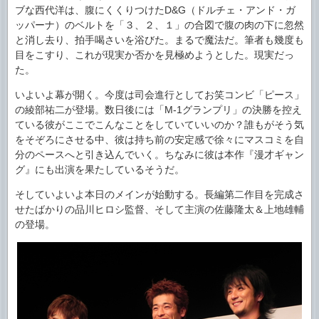
ブな西代洋は、腹にくくりつけたD&G（ドルチェ・アンド・ガ
ッパーナ）のベルトを「３、２、１」の合図で腹の肉の下に忽然
と消し去り、拍手喝さいを浴びた。まるで魔法だ。筆者も幾度も
目をこすり、これが現実か否かを見極めようとした。現実だっ
た。
いよいよ幕が開く。今度は司会進行としてお笑コンビ「ピース」
の綾部祐二が登場。数日後には「M-1グランプリ」の決勝を控え
ている彼がここでこんなことをしていていいのか？誰もがそう気
をそぞろにさせる中、彼は持ち前の安定感で徐々にマスコミを自
分のペースへと引き込んでいく。ちなみに彼は本作『漫才ギャン
グ』にも出演を果たしているそうだ。
そしていよいよ本日のメインが始動する。長編第二作目を完成さ
せたばかりの品川ヒロシ監督、そして主演の佐藤隆太＆上地雄輔
の登場。