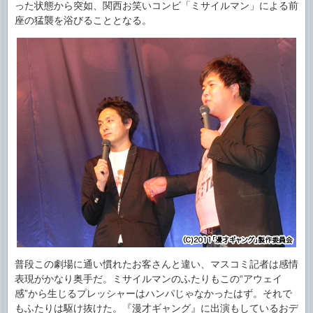
った状態から突如、関西お笑いコンビ「ミサイルマン」による前
座の猛襲を浴びることとなる。
普段この劇場に通い慣れたお客さんと違い、マスコミ記者は感情
表現がかなり奥手だ。ミサイルマンのふたりもこの“アウェイ
感”から生じるプレッシャーはハンパじゃなかったはず。それで
もふたりは駆け抜けた。『漫才ギャング』に出演もしているおデ