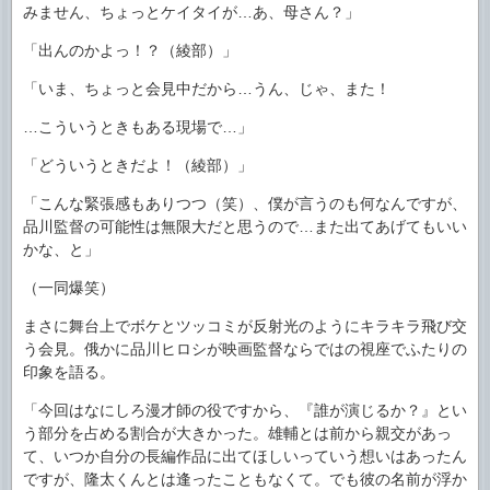
みません、ちょっとケイタイが…あ、母さん？」
「出んのかよっ！？（綾部）」
「いま、ちょっと会見中だから…うん、じゃ、また！
…こういうときもある現場で…」
「どういうときだよ！（綾部）」
「こんな緊張感もありつつ（笑）、僕が言うのも何なんですが、
品川監督の可能性は無限大だと思うので…また出てあげてもいい
かな、と」
（一同爆笑）
まさに舞台上でボケとツッコミが反射光のようにキラキラ飛び交
う会見。俄かに品川ヒロシが映画監督ならではの視座でふたりの
印象を語る。
「今回はなにしろ漫才師の役ですから、『誰が演じるか？』とい
う部分を占める割合が大きかった。雄輔とは前から親交があっ
て、いつか自分の長編作品に出てほしいっていう想いはあったん
ですが、隆太くんとは逢ったこともなくて。でも彼の名前が浮か