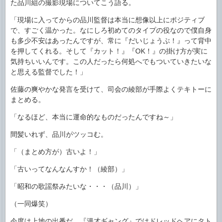
た品川組の撮影現場についてこう語る。
「現場に入ってからの品川監督は本当に想像以上にポジティブ
で、すごく温かった。なにしろ初めてのタイプの役なので僕自身
も多少不安はあったんですが、常に『だいじょうぶ！』って背中
を押してくれる。そして『カット！』『OK！』の掛け方が実に
気持ちいいんです。この人だったら何処へでもついていきたいな
と思える監督でした！」
佐藤の爽やかな発言を受けて、司会の綾部が手際よくテキトーに
まとめる。
「なるほど、本当に運命的なものだったんですね～」
間髪いれず、品川がツッコむ。
「（まとめ方が）古いよ！」
「古いってなんなんすか！（綾部）」
「昭和の歌謡祭みたいな・・・（品川）」
（一同爆笑）
今度は上地の出番だ。『漫才ギャング』ではドレッドヘアにタト