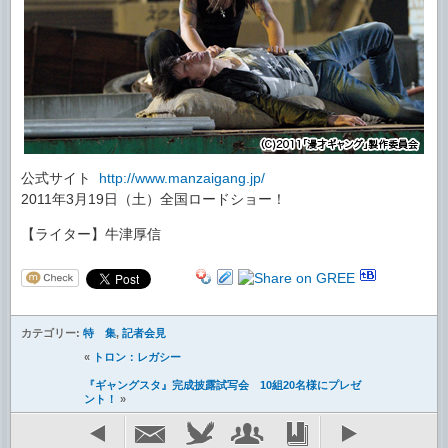
公式サイト
http://www.manzaigang.jp/
2011年3月19日（土）全国ロードショー！
【ライター】牛津厚信
カテゴリー:
特 集
,
記者会見
«
トロン：レガシー
『ギャングスタ』完成披露試写会 10組20名様にプレゼ
ント！
»