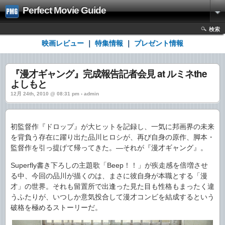
Perfect Movie Guide
検索
映画レビュー
｜
特集情報
｜
プレゼント情報
『漫才ギャング』完成報告記者会見 at ルミネthe
よしもと
12月 24th, 2010 @ 08:31 pm › admin
初監督作『ドロップ』が大ヒットを記録し、一気に邦画界の未来
を背負う存在に躍り出た品川ヒロシが、再び自身の原作、脚本・
監督作を引っ提げて帰ってきた。―それが『漫才ギャング』。
Superfly書き下ろしの主題歌「Beep！！」が疾走感を倍増させ
る中、今回の品川が描くのは、まさに彼自身が本職とする「漫
才」の世界。それも留置所で出逢った見た目も性格もまったく違
うふたりが、いつしか意気投合して漫才コンビを結成するという
破格を極めるストーリーだ。