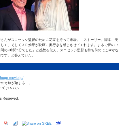
雪さんがスコセッシ監督のために花束を持って来場。「ストーリー、脚本、美
らしく、そして３Ｄ効果が映画に奥行きを感じさせてくれます。まるで夢の中
間の2時間5分でした」と感想を伝え、スコセッシ監督も持ち前のにこやかな
栄です」と答えていた。
.hugo-movie.jp/
掛けの奇跡が始まる―。
ーズ ジャパン
s Reserved.