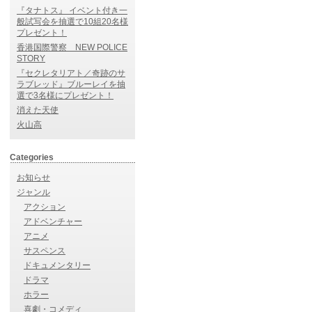
『タナトス』 イベント付き一
般試写会を抽選で10組20名様
プレゼント！
香港国際警察 NEW POLICE
STORY
『セクレタリアト／奇跡のサ
ラブレッド』ブルーレイを抽
選で3名様にプレゼント！
消えた天使
火山高
Categories
お知らせ
ジャンル
アクション
アドベンチャー
アニメ
サスペンス
ドキュメンタリー
ドラマ
ホラー
喜劇・コメディ