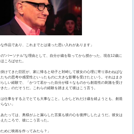
ルな作品であり、これまでとは違った思い入れがあります」
の“パーソナル”な理由として、自分が歳を取ってから授かった、現在12歳に
をほころばせた。
手掛けてきた巨匠が、家に帰ると幼子と対峙して彼女の心理に寄り添わねばな
人たちの思考や感受性といったものに大きな影響を受けたという。それはまさ
晴らしい経験で、「かつて若かった自分が様々なものから創造性の刺激を受け
できた」のだそうだ。これらの経験を踏まえて彼はこう言う。
とは仕事をする上でとても大事なこと。しかしどれだけ歳を経ようとも、創造
ならない」
にあたっては、奥様がふと漏らした言葉も彼の心を後押ししたようだ。彼女は
終えたころで、彼にこう言った。
のために映画を作ってみたら？」