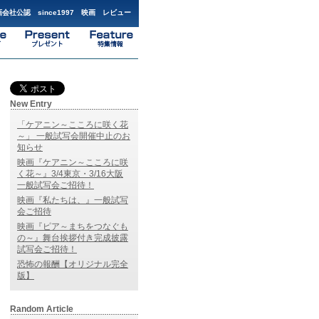
会社公認 since1997 映画 レビュー
New Entry
「ケアニン～こころに咲く花
～」 一般試写会開催中止のお
知らせ
映画『ケアニン～こころに咲
く花～』3/4東京・3/16大阪
一般試写会ご招待！
映画『私たちは、』一般試写
会ご招待
映画『ピア～まちをつなぐも
の～』舞台挨拶付き完成披露
試写会ご招待！
恐怖の報酬【オリジナル完全
版】
Random Article