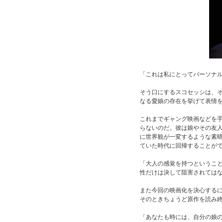
「これは私にとってパーソナ
そう口にするスコセッシは、そ
なる愛娘の存在を挙げて表情
これまでギャング映画などを
らないのだ。彼は娘やその友
に世界観が一変するような素
ていた時代に回帰することが
「大人の感覚を持つというこ
性だけは決して阻害されては
また今回の映画化を決心する
そのときちょうど原作を読み
「あなたも時には、自分の娘