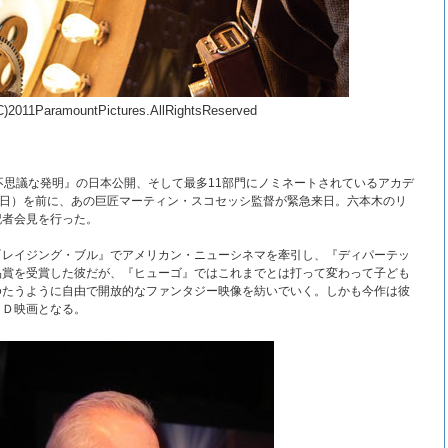
C)2011ParamountPictures.AllRightsReserved
不思議な発明』の日本公開、そして最多11部門にノミネートされているアカデ
6日）を前に、あの巨匠マーティン・スコセッシ監督が緊急来日。六本木のリ
記者会見を行った。
『レイジング・ブル』でアメリカン・ニューシネマを牽引し、『ディパーテッ
品賞を受賞した彼だが、『ヒューゴ』ではこれまでとは打って変わって子ども
ゆたうように自由で開放的なファンタジー映像を紡いでいく。しかも今作は彼
３Ｄ映画となる。