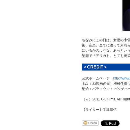
ちなみにこの日は、女優の小
術、音楽、全てに渡って素晴
にいるかのような、あっという
笑顔で「アリガト。とても光
＜CREDIT＞
公式ホームページ
http://www
３/1（木/映画の日）機械仕
配給：パラマウント ピクチャ
（ｃ）2011 GK Films. All Right
【ライター】牛津厚信