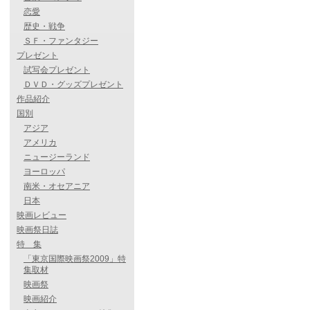
恋愛
歴史・戦争
ＳＦ・ファンタジー
プレゼント
試写会プレゼント
ＤＶＤ・グッズプレゼント
作品紹介
国別
アジア
アメリカ
ニュージーランド
ヨーロッパ
南米・オセアニア
日本
映画レビュー
映画祭日誌
特 集
「東京国際映画祭2009」特
集取材
映画祭
映画紹介