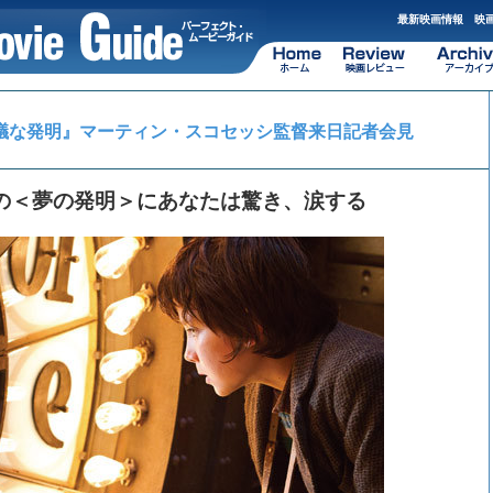
最新映画情報 映画
議な発明』マーティン・スコセッシ監督来日記者会見
の＜夢の発明＞にあなたは驚き、涙する