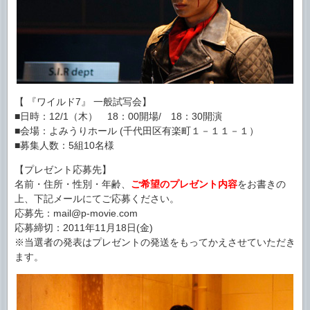
【 『ワイルド7』 一般試写会】
■日時：12/1（木） 18：00開場/ 18：30開演
■会場：よみうりホール (千代田区有楽町１－１１－１）
■募集人数：5組10名様
【プレゼント応募先】
名前・住所・性別・年齢、
ご希望のプレゼント内容
をお書きの
上、下記メールにてご応募ください。
応募先：mail@p-movie.com
応募締切：2011年11月18日(金)
※当選者の発表はプレゼントの発送をもってかえさせていただき
ます。