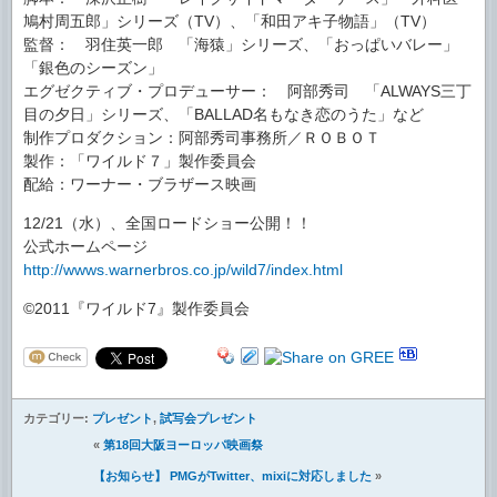
鳩村周五郎」シリーズ（TV）、「和田アキ子物語」（TV）
監督： 羽住英一郎 「海猿」シリーズ、「おっぱいバレー」
「銀色のシーズン」
エグゼクティブ・プロデューサー： 阿部秀司 「ALWAYS三丁
目の夕日」シリーズ、「BALLAD名もなき恋のうた」など
制作プロダクション：阿部秀司事務所／ＲＯＢＯＴ
製作：「ワイルド７」製作委員会
配給：ワーナー・ブラザース映画
12/21（水）、全国ロードショー公開！！
公式ホームページ
http://wwws.warnerbros.co.jp/wild7/index.html
©2011『ワイルド7』製作委員会
カテゴリー:
プレゼント
,
試写会プレゼント
«
第18回大阪ヨーロッパ映画祭
【お知らせ】 PMGがTwitter、mixiに対応しました
»