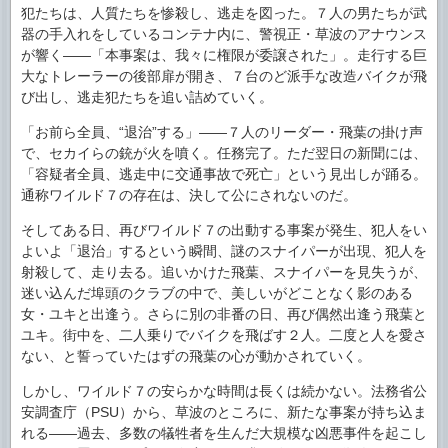
犯たちは、人質たちを惨殺し、逃走を図った。７人の男たちが武
器の手入れをしているコンテナ内に、警視正・草波のアナウンス
が響く――「本事案は、我々に権限が委譲された」。走行する巨
大なトレーラーの後部扉が開き、７台のど派手な改造バイクが飛
び出し、逃走犯たちを追い詰めていく。
「お前ら全員、“退治”する」――７人のリーダー・飛葉の掛け声
で、セカイらの銃が火を噴く。任務完了。ただ翌日の新聞には、
「容疑者全員、逃走中に交通事故で死亡」という見出しが踊る。
通称ワイルド７の存在は、決して公にされないのだ。
そしてある日、再びワイルド７の出動する事案が発生、犯人をい
よいよ「退治」するという瞬間、謎のスナイパーが出現、犯人を
射殺して、走り去る。追いかけた飛葉、スナイパーを見失うが、
迷い込んだ埠頭のクラブの中で、美しいがどことなく影のある
女・ユキと出逢う。さらに別の非番の日、再び偶然出逢う飛葉と
ユキ。街中を、二人乗りでバイクを飛ばす２人。二度と人を愛さ
ない、と誓っていたはずの飛葉の心が動かされていく。
しかし、ワイルド７の安らかな時間は長くは続かない。法務省公
安調査庁（PSU）から、草波のところに、新たな事案が持ち込ま
れる――過去、多数の犠牲者を生んだ大規模な凶悪事件を起こし