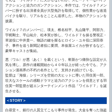
そんな「ワイルド７」に欠かせないのが、スピーディーなバイク
アクションと迫力のガンアクション。本作では、ワイルド７メン
バーに扮する出演者全員が大型免許を取得して、個性豊かな改造
バイクを駆り、リアルをとことん追求した、本物のアクションを
披露。
ワイルド７のメンバーに、瑛太、椎名桔平、丸山隆平、阿部力、
宇梶剛士、平山祐介、松本実が扮し、ワイルド７を操る警視正・
草波役に中井貴一、物語の鍵を握るヒロイン・ユキ役に深田恭
子、事件を追う新聞記者役に要潤、本仮屋ユイカが扮するなど、
豪華キャストが集結。
悪〈ワル〉が悪〈あく〉を裁くという、斬新かつ痛快な設定が人
気を博し、原作の連載開始から４０年以上が経った今でも、アク
ション漫画界の不朽の名作として、支持され続けている。
監督は「海猿」シリーズを空前の大ヒットに導いた羽住英一郎。
壮大なスケールの感動ドラマと迫力のアクションを得意とする羽
住英一郎監督が超エンターテインメント作品「ワイルド７」を誕
生させる。
＜STORY＞
白昼堂々、銀行の人質立てこもり事件が発生。大金を奪った強盗