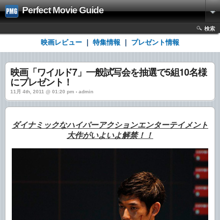
Perfect Movie Guide
検索
映画レビュー
｜
特集情報
｜
プレゼント情報
映画「ワイルド7」一般試写会を抽選で5組10名様
にプレゼント！
11月 4th, 2011 @ 01:20 pm › admin
ダイナミックなハイパーアクションエンターテイメント
大作がいよいよ解禁！！