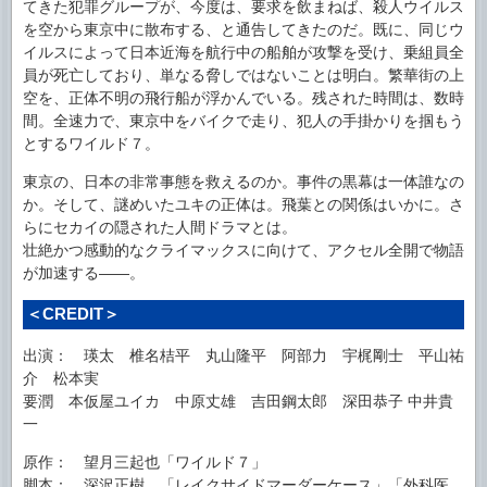
てきた犯罪グループが、今度は、要求を飲まねば、殺人ウイルス
を空から東京中に散布する、と通告してきたのだ。既に、同じウ
イルスによって日本近海を航行中の船舶が攻撃を受け、乗組員全
員が死亡しており、単なる脅しではないことは明白。繁華街の上
空を、正体不明の飛行船が浮かんでいる。残された時間は、数時
間。全速力で、東京中をバイクで走り、犯人の手掛かりを掴もう
とするワイルド７。
東京の、日本の非常事態を救えるのか。事件の黒幕は一体誰なの
か。そして、謎めいたユキの正体は。飛葉との関係はいかに。さ
らにセカイの隠された人間ドラマとは。
壮絶かつ感動的なクライマックスに向けて、アクセル全開で物語
が加速する――。
＜CREDIT＞
出演： 瑛太 椎名桔平 丸山隆平 阿部力 宇梶剛士 平山祐
介 松本実
要潤 本仮屋ユイカ 中原丈雄 吉田鋼太郎 深田恭子 中井貴
一
原作： 望月三起也「ワイルド７」
脚本： 深沢正樹 「レイクサイドマーダーケース」「外科医