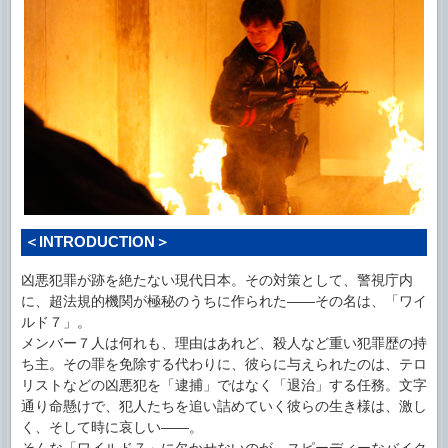
＜INTRODUCTION＞
凶悪犯罪が跡を絶たない現代日本。その対策として、警視庁内
に、超法規的機関が極秘のうちに作られた――その名は、「ワイ
ルド７」。
メンバー７人は何れも、理由はあれど、殺人など重い犯罪歴の持
ち主。その罪を免除する代わりに、彼らに与えられたのは、テロ
リストなどの凶悪犯を「逮捕」ではなく「退治」する任務。文字
通り命懸けで、犯人たちを追い詰めていく彼らの生き様は、激し
く、そして時に哀しい――。