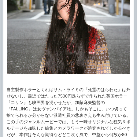
自主製作ホラーとくればサム・ライミの『死霊のはらわた』は外
せないし、最近ではたった7500円足らずで作られた英国ホラー
『コリン』も映画界を湧かせたが、加藤麻矢監督の
『FALLING』は女ヴァンパイア物。しかもそこに、いつ切って
捨てられるか分からない派遣社員の悲哀さえも生み付けている。
この手のジャンルムービーでは、もう一味オリジナルな狂気＆ボ
ルテージを加味した編集とカメラワークが追究されてしかるべき
だが、本作はそんな期待などどこ吹く風で、中盤から何故か80