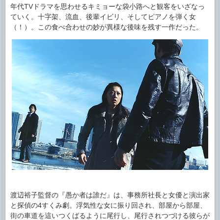
年代TVドラマを思わせるキミョーな袋小路へと観客をいざなっ
ていく。十字架、流血、後輩イビリ、そしてピアノを弾く女
（！）。この食べ合わせの妙が異様な後味を残す一作だった。
渡辺裕子監督の『愚か者は誰だ』は、事務所社長と女優と演出家
と探偵の4すくみ劇。浮気性な女に振り回され、部屋から部屋、
街の車道を這いつくばるように尾行し、尾行されつづける彼らが