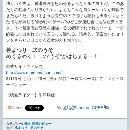
辿りつく先は、香港映画を思わせるようなビルの屋上だ。このあ
たりの動線の貼り方が巧い。よくもこんなロケーションが確保で
きたものだ。抜けるような青空の下で逃げも隠れも出来なくなっ
た彼らが興じる”命がけのゲーム”のどこか運動会にも似た安っぽ
さ。その緊張感と哀愁を補強する役者陣それぞれのハーモニーが
的確に抽出されていて安心して観れる。演劇的、箴言めいたセリ
フをさらりと口にする役者の力も大きい。
桃まつり 弐のうそ
めくるめく１１の”うそ”がはじまるー！！
公式サイトアドレス
http://www.momomatsuri.com/
3月13日（土）～26日（金）渋谷ユーロスペースにて、レイトロ
ードショー
【映画ライター】牛津厚信
カテゴリー:
日本
,
映画レビュー
タグ:
桃まつり 弐のうそ