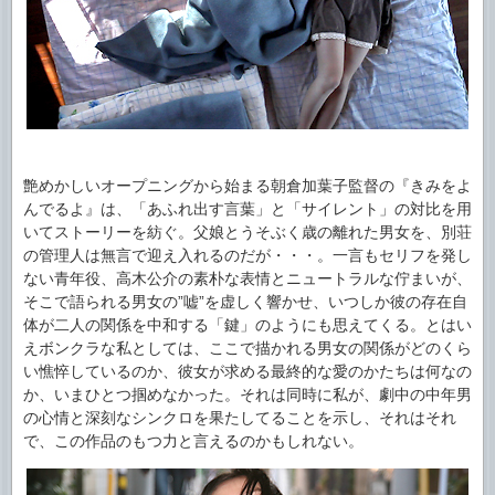
艶めかしいオープニングから始まる朝倉加葉子監督の『きみをよ
んでるよ』は、「あふれ出す言葉」と「サイレント」の対比を用
いてストーリーを紡ぐ。父娘とうそぶく歳の離れた男女を、別荘
の管理人は無言で迎え入れるのだが・・・。一言もセリフを発し
ない青年役、高木公介の素朴な表情とニュートラルな佇まいが、
そこで語られる男女の”嘘”を虚しく響かせ、いつしか彼の存在自
体が二人の関係を中和する「鍵」のようにも思えてくる。とはい
えボンクラな私としては、ここで描かれる男女の関係がどのくら
い憔悴しているのか、彼女が求める最終的な愛のかたちは何なの
か、いまひとつ掴めなかった。それは同時に私が、劇中の中年男
の心情と深刻なシンクロを果たしてることを示し、それはそれ
で、この作品のもつ力と言えるのかもしれない。