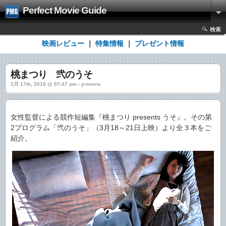
Perfect Movie Guide
検索
映画レビュー
｜
特集情報
｜
プレゼント情報
桃まつり 弐のうそ
3月 17th, 2010 @ 07:47 pm › p-movie
女性監督による競作短編集『桃まつり presents うそ』。その第
2プログラム「弐のうそ」（3月18～21日上映）より全３本をご
紹介。