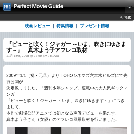
Perfect Movie Guide
検索
映画レビュー
｜
特集情報
｜
プレゼント情報
『ピューと吹く！ジャガー ～いま、吹きにゆきま
す～』 真木よう子アフレコ取材
11月 15th, 2008 @ 03:00 pm › muvio
2009年1/1（祝・元旦）より TOHOシネマズ六本木ヒルズにて先
行公開が
決定致しました、「週刊少年ジャンプ」連載中の大人気ギャクマ
ンガ
『ピューと吹く！ジャガー ～いま、吹きにゆきます～』につき
まして、
本作で劇場公開アニメでは初となる声優デビューを果たす、
真木よう子さん（女優）のアフレコ風景取材を行いました。