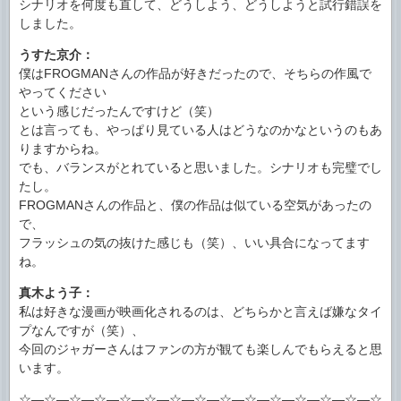
シナリオを何度も直して、どうしよう、どうしようと試行錯誤を
しました。
うすた京介：
僕はFROGMANさんの作品が好きだったので、そちらの作風で
やってください
という感じだったんですけど（笑）
とは言っても、やっぱり見ている人はどうなのかなというのもあ
りますからね。
でも、バランスがとれていると思いました。シナリオも完璧でし
たし。
FROGMANさんの作品と、僕の作品は似ている空気があったの
で、
フラッシュの気の抜けた感じも（笑）、いい具合になってます
ね。
真木よう子：
私は好きな漫画が映画化されるのは、どちらかと言えば嫌なタイ
プなんですが（笑）、
今回のジャガーさんはファンの方が観ても楽しんでもらえると思
います。
☆―☆―☆―☆―☆―☆―☆―☆―☆―☆―☆―☆―☆―☆―☆―