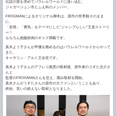
伝説の笛を求めてパラレルワールドに迷い込む、
ジャガージュン市とふえ科のメンバー。
FROGMANによるオリジナル脚本は、原作の世界観そのまま
に、
「友情」「勇気」をテーマにした”ジャンプらしい”王道ストーリ
ー！
もちろん抱腹絶倒のギャグ満載です。
真木よう子さんが声優を務めるのはパラレルワールドからやって
きた、
キャサリン・アルト王女役です。
真木よう子さんのアフレコ風景の取材後、原作者のうすた京介さ
んと
監督のFROGMANさんを交え、囲み取材を開始。
真木さんがうすたさんの原作の大ファンということもあり、
終始、笑いの絶えない取材となりました。