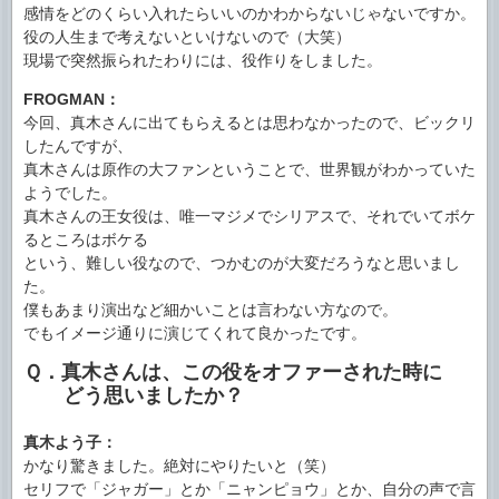
感情をどのくらい入れたらいいのかわからないじゃないですか。
役の人生まで考えないといけないので（大笑）
現場で突然振られたわりには、役作りをしました。
FROGMAN：
今回、真木さんに出てもらえるとは思わなかったので、ビックリ
したんですが、
真木さんは原作の大ファンということで、世界観がわかっていた
ようでした。
真木さんの王女役は、唯一マジメでシリアスで、それでいてボケ
るところはボケる
という、難しい役なので、つかむのが大変だろうなと思いまし
た。
僕もあまり演出など細かいことは言わない方なので。
でもイメージ通りに演じてくれて良かったです。
Ｑ．真木さんは、この役をオファーされた時に
どう思いましたか？
真木よう子：
かなり驚きました。絶対にやりたいと（笑）
セリフで「ジャガー」とか「ニャンピョウ」とか、自分の声で言