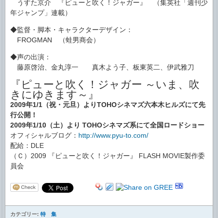
うすた京介 『ピューと吹く！ジャガー』 （集英社「週刊少
年ジャンプ」連載）
◆監督・脚本・キャラクターデザイン：
FROGMAN （蛙男商会）
◆声の出演：
藤原啓治、金丸淳一 真木よう子、板東英二、伊武雅刀
『ピューと吹く！ジャガー ～いま、吹
きにゆきます～』
2009年1/1（祝・元旦）よりTOHOシネマズ六本木ヒルズにて先
行公開！
2009年1/10（土）より TOHOシネマズ系にて全国ロードショー
オフィシャルブログ：
http://www.pyu-to.com/
配給：DLE
（Ｃ）2009 『ピューと吹く！ジャガー』 FLASH MOVIE製作委
員会
カテゴリー:
特 集