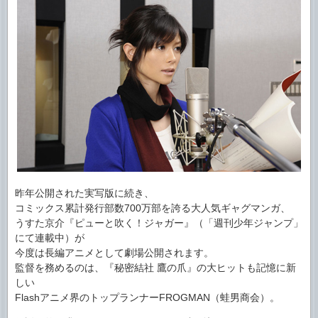
昨年公開された実写版に続き、
コミックス累計発行部数700万部を誇る大人気ギャグマンガ、
うすた京介『ピューと吹く！ジャガー』（「週刊少年ジャンプ」
にて連載中）が
今度は長編アニメとして劇場公開されます。
監督を務めるのは、『秘密結社 鷹の爪』の大ヒットも記憶に新
しい
Flashアニメ界のトップランナーFROGMAN（蛙男商会）。