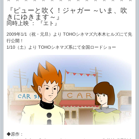
『ピューと吹く！ジャガー ～いま、吹
きにゆきます～』
同時上映 ： 『エト』
2009年1/1（祝・元旦）より TOHOシネマズ六本木ヒルズにて先
行公開！
1/10（土）より TOHOシネマズ系にて全国ロードショー
◆原作：