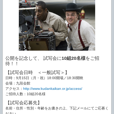
公開を記念して、 試写会に
10組20名様
をご招
待！！
【試写会日時 ＜一般試写＞】
日時：9月15日（月・祝）18:00開場／18:30開映
会場：九段会館
アクセス：
http://www.kudankaikan.or.jp/access/
ご招待人数：10組20名様
【試写会応募先】
名前・住所・性別・年齢をお書きの上、下記メールにてご応募く
ださい。