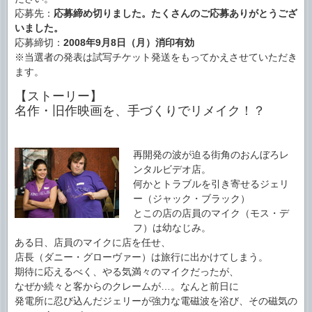
応募先：
応募締め切りました。たくさんのご応募ありがとうござ
いました。
応募締切：
2008年9月8日（月）消印有効
※当選者の発表は試写チケット発送をもってかえさせていただき
ます。
【ストーリー】
名作・旧作映画を、手づくりでリメイク！？
再開発の波が迫る街角のおんぼろレ
ンタルビデオ店。
何かとトラブルを引き寄せるジェリ
ー（ジャック・ブラック）
とこの店の店員のマイク（モス・デ
フ）は幼なじみ。
ある日、店員のマイクに店を任せ、
店長（ダニー・グローヴァー）は旅行に出かけてしまう。
期待に応えるべく、やる気満々のマイクだったが、
なぜか続々と客からのクレームが…。なんと前日に
発電所に忍び込んだジェリーが強力な電磁波を浴び、その磁気の