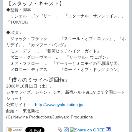
【スタッフ・キャスト】
◆監督・脚本：
ミシェル・ゴンドリー … 『エターナル・サンシャイン』、
『TOKYO!』
◆出演：
ジャック・ブラック … 『スクール・オブ・ロック』、『ホ
リデイ』、『カンフー・パンダ』
モス・デフ … 『銀河ヒッチハイク・ガイド』
ダニー・グローヴァー … 『リーサル・ウェポン』
ミア・ファロー … 『アーサーとミニモイの不思議な国』
メロニー・ディアス … 『ロード・オブ・ドッグタウン』
『僕らのミライへ逆回転』
2008年10月11日（土）、
シネマライズ、シャンテ シネ、新宿バルト9ほかにて全国ロード
ショー！
公式サイト：
http://www.gyakukaiten.jp/
配給： 東北新社
(C) Newline Productions/Junkyard Productions