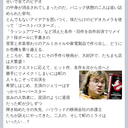
せいで全てのビデオ
の中身が消去されてしまったのだ。パニック状態の二人は追い詰
められた挙句、
とんでもないアイデアを思いつく。埃だらけのビデオカメラを使
って「ゴーストバスターズ」、
「ラッシュアワー2」など消えた名作・旧作を自作自演でリメイ
ク！段ボールに手書きの
背景と衣装替わりのアルミホイルや家電製品で作り出し、どうに
か危機を乗り越える。
ところが、驚くことにその手作り映画が、大好評で、たちまち店
は大繁盛！
客のリクエストに応えて、ヒット作、名作を次から次へと
勝手
にリメイク！しまいには町の
人々もこぞって出演を
希望しはじめ、主演のジェリーはす
っかりスーパースター
並みの人気者に。泥沼のように退屈
だった町が少しずつ
輝き始めたその矢先、ハリウッドの映画会社の弁護士
たちが訴えにやってきた。二人の、そして町のミライは
いったい…？