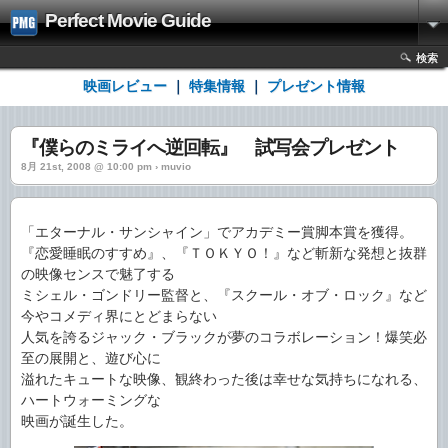
Perfect Movie Guide
検索
映画レビュー
｜
特集情報
｜
プレゼント情報
『僕らのミライへ逆回転』 試写会プレゼント
8月 21st, 2008 @ 10:00 pm › muvio
「エターナル・サンシャイン」でアカデミー賞脚本賞を獲得。
『恋愛睡眠のすすめ』、『ＴＯＫＹＯ！』など斬新な発想と抜群
の映像センスで魅了する
ミシェル・ゴンドリー監督と、『スクール・オブ・ロック』など
今やコメディ界にとどまらない
人気を誇るジャック・ブラックが夢のコラボレーション！爆笑必
至の展開と、遊び心に
溢れたキュートな映像、観終わった後は幸せな気持ちになれる、
ハートウォーミングな
映画が誕生した。