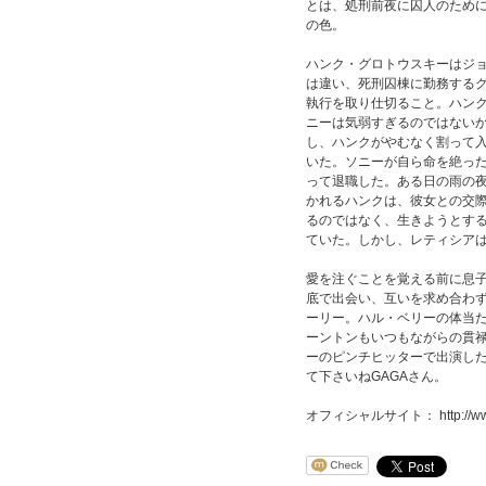
とは、処刑前夜に囚人のため
の色。
ハンク・グロトウスキーはジ
は違い、死刑囚棟に勤務する
執行を取り仕切ること。ハン
ニーは気弱すぎるのではない
し、ハンクがやむなく割って
いた。ソニーが自ら命を絶っ
って退職した。ある日の雨の
かれるハンクは、彼女との交
るのではなく、生きようとす
ていた。しかし、レティシア
愛を注ぐことを覚える前に息
底で出会い、互いを求め合わ
ーリー。ハル・ベリーの体当
ーントンもいつもながらの貫
ーのピンチヒッターで出演し
て下さいねGAGAさん。
オフィシャルサイト： http://www.mo