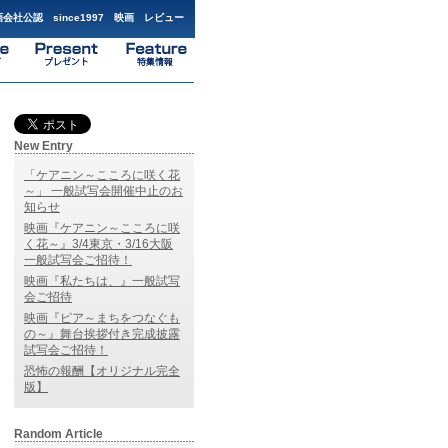
会社公認 since1997 映画 レビュー
New Entry
「ケアニン～こころに咲く花
～」 一般試写会開催中止のお
知らせ
映画『ケアニン～こころに咲
く花～』3/4東京・3/16大阪
一般試写会ご招待！
映画『私たちは、』一般試写
会ご招待
映画『ピア～まちをつなぐも
の～』舞台挨拶付き完成披露
試写会ご招待！
恐怖の報酬【オリジナル完全
版】
Random Article