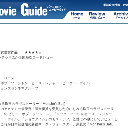
最新映画情報 映画
演女優賞作品 ★★★★☆
りシャンテシネほか全国順次ロードショー
ル・ロコス
・ボブ・ソーントン ヒース・レジャー ピーター・ボイル
ションズＧシネマグループ
玉のラヴストーリー：Monster's Ball]
初のアカデミー最優秀主演女優賞を受賞した心にしみる珠玉のラヴストーリ
」の ビリー・ボブ・ソーントン、「ロック・ユー!」のヒース・レジャー、
ー・ボイル、「ショウタイム」のモス・デフ。監督は25歳にしてデビューし
が日本初登場の新鋭マーク・フォースター。原題の「Monster’s Ball」