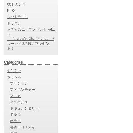
60セカンズ
KIDS
レッドライン
ドリヴン
～ディズニープレゼント vol.1
～
『ふしぎの国のアリス』 ブ
ルーレイ 3名様にプレゼン
ト！
Categories
お知らせ
ジャンル
アクション
アドベンチャー
アニメ
サスペンス
ドキュメンタリー
ドラマ
ホラー
喜劇・コメディ