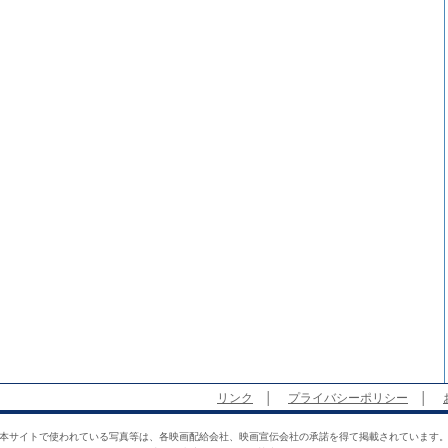
リンク
│
プライバシーポリシー
│
本サイトで使われている写真等は、各映画配給会社、映画宣伝会社の承諾を得て掲載されています