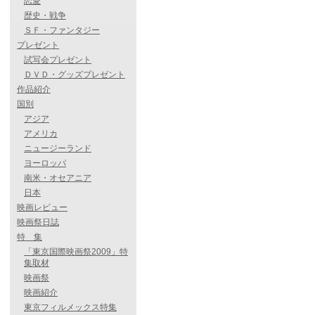
恋愛
歴史・戦争
ＳＦ・ファンタジー
プレゼント
試写会プレゼント
ＤＶＤ・グッズプレゼント
作品紹介
国別
アジア
アメリカ
ニュージーランド
ヨーロッパ
南米・オセアニア
日本
映画レビュー
映画祭日誌
特 集
「東京国際映画祭2009」特
集取材
映画祭
映画紹介
東京フィルメックス特集