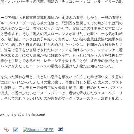
に開くというパーティの名前。邦題の「チョコレート」は、ハル・ペリーの肌
ョージア州にある最重度警戒刑務所の生え抜きの看守。しかも、一般の看守と
グループのリーダーである彼の任務は、死刑囚を監視してその時がくれば刑の
クの息子のソニーは、看守になったばかりで、父親はこの仕事をこなすにはソ
かと懸念する。そして黒人の囚人ローレンスが取り乱した時ソニーも気が動転
入る。処刑後、ハンクは息子を厳しく責める。だが彼の言葉は悲惨な結果を招
たのだ。悲しみと自責の念に打ちのめされたハンクは、仲間達の反対を振り切
夜、道端で息子をひき逃げされたレティシアを助けるハンク。レティシアに惹
際を求めるようになり遠慮がちに好意を示す。もう死に向かう人々を後押しす
る誰かを手助けできるのだ。レティシアを愛することが、彼自身の救済となっ
はハンクが夫だったローレンスの最後を見届けた人物だと知らなかった。
子を失った孤独な男と、夫と幼い息子を相次いで亡くした幸せ薄い女。失意の
ずにはいられなかったふたりの愛と癒し、再生と許しを描いた大人のラブスト
たり演技は、アカデミー最優秀主演女優賞も納得。相手役のビリー・ボブ・ソ
禄演技。出番の少ないヒース・レジャーは、過労で降板したウエス・ベントリ
た。そして忘れちゃいけないのが監督のマーク・フォースター。次作も配給し
nstersballthefilm.com/