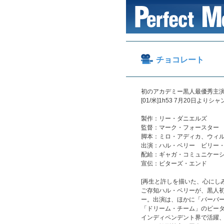
チョコレート
初のアカデミー黒人最優秀主
[01/米]1h53 7月20日よ
製作：リー・ダニエルズ
監督：マーク・フォースター
脚本：ミロ・アディカ、ウィ
出演：ハル・ベリー ビリー
配給：ギャガ・コミュニケー
宣伝：ビターズ・エンド
[再生と許しを描いた、心にしみる珠
ご存知ハル・ベリーが、黒人
ー。出演は、ほかに「バーバー
「ドリーム・チーム」のピータ
インディペンデント界で活躍、これ