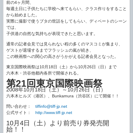
前の4ヶ月間、
毎週土日に子供たちに学校へ来てもらい、クラス作りをすること
から始めました。
実際に撮影で使うブタの世話をしてもらい、ディベートのシーン
では、
子供達の自然な気持ちが表現できたと思います。
通常の記者会見では見られない程の多くのマスコミが集まり、
ゲストが退場するまでフラッシュの嵐が続き、
この映画祭への関心の高さがうかがえる記者会見となった。
東京国際映画祭は10月18日（土）から10月26日（日）まで
六本木・渋谷他都内各所で開催される。
第21回東京国際映画祭
2008年10月18日（土）～10月26日（日）
六本木ヒルズ（港区）、Bunkamura（渋谷区）にて開催！！
問い合わせ：
tiffinfo@tiff-jp.net
公式サイト：
http://www.tiff-jp.net
10月4日（土）より前売り券発売開
始！！