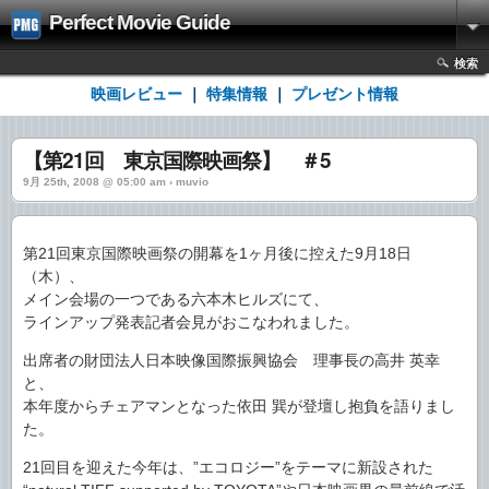
Perfect Movie Guide
検索
映画レビュー
｜
特集情報
｜
プレゼント情報
【第21回 東京国際映画祭】 ＃5
9月 25th, 2008 @ 05:00 am › muvio
第21回東京国際映画祭の開幕を1ヶ月後に控えた9月18日
（木）、
メイン会場の一つである六本木ヒルズにて、
ラインアップ発表記者会見がおこなわれました。
出席者の財団法人日本映像国際振興協会 理事長の高井 英幸
と、
本年度からチェアマンとなった依田 巽が登壇し抱負を語りまし
た。
21回目を迎えた今年は、”エコロジー”をテーマに新設された