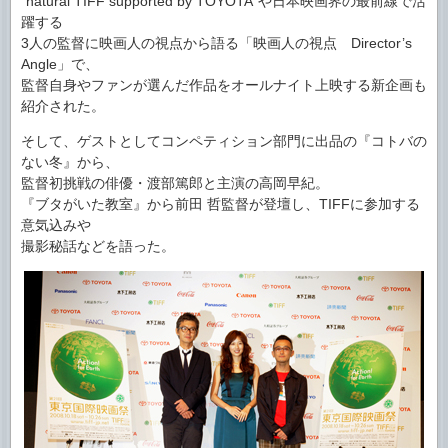
“natural TIFF supported by TOYOTA”や日本映画界の最前線で活
躍する
3人の監督に映画人の視点から語る「映画人の視点 Director’s
Angle」で、
監督自身やファンが選んだ作品をオールナイト上映する新企画も
紹介された。
そして、ゲストとしてコンペティション部門に出品の『コトバの
ない冬』から、
監督初挑戦の俳優・渡部篤郎と主演の高岡早紀。
『ブタがいた教室』から前田 哲監督が登壇し、TIFFに参加する
意気込みや
撮影秘話などを語った。