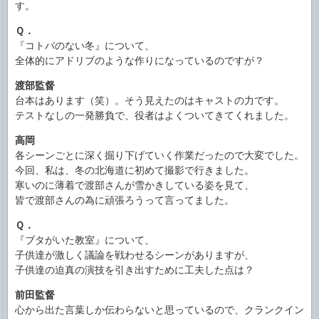
す。
Ｑ．
『コトバのない冬』について、
全体的にアドリブのような作りになっているのですが？
渡部監督
台本はあります（笑）。そう見えたのはキャストの力です。
テストなしの一発勝負で、役者はよくついてきてくれました。
高岡
各シーンごとに深く掘り下げていく作業だったので大変でした。
今回、私は、冬の北海道に初めて撮影で行きました。
寒いのに薄着で渡部さんが雪かきしている姿を見て、
皆で渡部さんの為に頑張ろうって言ってました。
Ｑ．
『ブタがいた教室』について、
子供達が激しく議論を戦わせるシーンがありますが、
子供達の迫真の演技を引き出すために工夫した点は？
前田監督
心から出た言葉しか伝わらないと思っているので、クランクイン