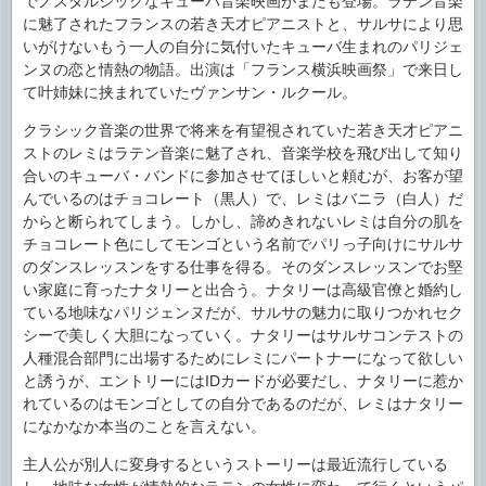
でノスタルジックなキューバ音楽映画がまたも登場。ラテン音楽
に魅了されたフランスの若き天才ピアニストと、サルサにより思
いがけないもう一人の自分に気付いたキューバ生まれのパリジェ
ンヌの恋と情熱の物語。出演は「フランス横浜映画祭」で来日し
て叶姉妹に挟まれていたヴァンサン・ルクール。
クラシック音楽の世界で将来を有望視されていた若き天才ピアニ
ストのレミはラテン音楽に魅了され、音楽学校を飛び出して知り
合いのキューバ・バンドに参加させてほしいと頼むが、お客が望
んでいるのはチョコレート（黒人）で、レミはバニラ（白人）だ
からと断られてしまう。しかし、諦めきれないレミは自分の肌を
チョコレート色にしてモンゴという名前でパリっ子向けにサルサ
のダンスレッスンをする仕事を得る。そのダンスレッスンでお堅
い家庭に育ったナタリーと出合う。ナタリーは高級官僚と婚約し
ている地味なパリジェンヌだが、サルサの魅力に取りつかれセク
シーで美しく大胆になっていく。ナタリーはサルサコンテストの
人種混合部門に出場するためにレミにパートナーになって欲しい
と誘うが、エントリーにはIDカードが必要だし、ナタリーに惹か
れているのはモンゴとしての自分であるのだが、レミはナタリー
になかなか本当のことを言えない。
主人公が別人に変身するというストーリーは最近流行している