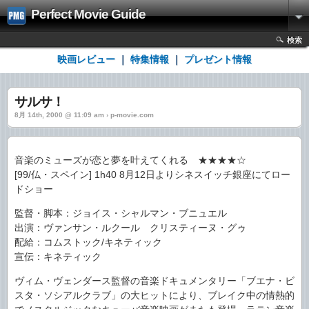
Perfect Movie Guide
検索
映画レビュー
｜
特集情報
｜
プレゼント情報
サルサ！
8月 14th, 2000 @ 11:09 am › p-movie.com
音楽のミューズが恋と夢を叶えてくれる ★★★★☆
[99/仏・スペイン] 1h40 8月12日よりシネスイッチ銀座にてロー
ドショー
監督・脚本：ジョイス・シャルマン・ブニュエル
出演：ヴァンサン・ルクール クリスティーヌ・グゥ
配給：コムストック/キネティック
宣伝：キネティック
ヴィム・ヴェンダース監督の音楽ドキュメンタリー「ブエナ・ビ
スタ・ソシアルクラブ」の大ヒットにより、ブレイク中の情熱的