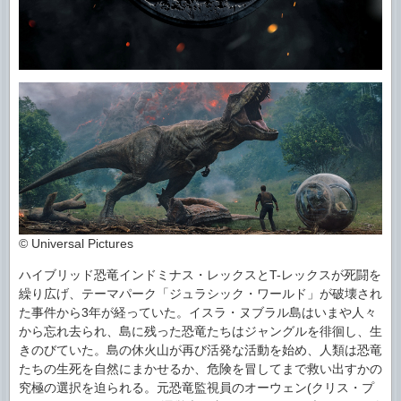
© Universal Pictures
ハイブリッド恐竜インドミナス・レックスとT-レックスが死闘を
繰り広げ、テーマパーク「ジュラシック・ワールド」が破壊され
た事件から3年が経っていた。イスラ・ヌブラル島はいまや人々
から忘れ去られ、島に残った恐竜たちはジャングルを徘徊し、生
きのびていた。島の休火山が再び活発な活動を始め、人類は恐竜
たちの生死を自然にまかせるか、危険を冒してまで救い出すかの
究極の選択を迫られる。元恐竜監視員のオーウェン(クリス・プ