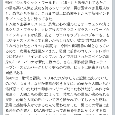
部作『ジュラシック・ワールド』（15～）と製作されてきたこ
の最も高い人気と成功を誇るシリーズが、再び愛すべき登場人物
と、恐竜たちを携え、これまで以上に恐怖をもたらす新種インド
ラプトルとともに帰ってきた。
引き続き主要キャストは、恐竜と心を通わせるオーウェンを演じ
るクリス・プラット、クレア役のブラウス・ダラス・ハワードら
メインキャストが続投。あと、ヴェロキラプトルのブルーも、も
はやキャストと考えても良いかもしれない。彼女(恐竜は雌のみ
生み出されたというのは常識)は、今回の新3部作の鍵となってい
るので、次回も大活躍か？また、監督は前作のコリン・トレボロ
ウに代わり、『インポッシブル』などで注目されたスペインの出
身のJ・A・バヨナが新たに務める。さらに製作総指揮はスティ
ーブン・スピルバーグという盤石の布陣。ヒットは約束されたも
同然である。
前4作は、驚愕と冒険、スリルだけがやたらと記憶に残っていた
のだが、つまり、なぜか事故が起きる度に、恐竜から人間たちが
逃げ惑っていただけの印象のシリーズだったわけだが、本作は全
然違う！人間たちの選択によって、恐竜たちの運命が決められる
展開、恐竜と人間の絆について強く描かれていてちょっと感動。
恐竜に感情移入ができるなんて思わなかった！更にその背後にあ
る恐竜の売買と、DNA操作によって新種を生み出そうとする陰