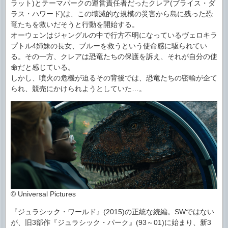
ラット)とテーマパークの運営責任者だったクレア(ブライス・ダ
ラス・ハワード)は、この壊滅的な規模の災害から島に残った恐
竜たちを救いだそうと行動を開始する。
オーウェンはジャングルの中で行方不明になっているヴェロキラ
プトル4姉妹の長女、ブルーを救うという使命感に駆られてい
る。その一方、クレアは恐竜たちの保護を訴え、それが自分の使
命だと感じている。
しかし、噴火の危機が迫るその背後では、恐竜たちの密輸が企て
られ、競売にかけられようとしていた…。
© Universal Pictures
『ジュラシック・ワールド』(2015)の正統な続編。SWではない
が、旧3部作『ジュラシック・パーク』(93～01)に始まり、新3