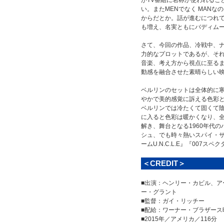
がTV番組に名称が使われるこ
い。またMENでなく MAN
からだとか。話が進むにつれ
も増え、名実ともにバディム
さて、今回の作品、冷戦中、
力的なプロットであるが、それ
音楽、考え方から視点に至る
動感を融合させた素晴らしい
ベルリンのセットは全体的に
やかで美的感覚に訴える色彩
ベルリンでは冷たくて固くて
に入ると色彩は暖かくなり、
解き、舞台となる1960年代
シュ、でも時々熱いスパイ・
ームU.N.C.L.E』『00
＜CREDIT＞
■出演：ヘンリー・カビル、
ー・グラント
■監督：ガイ・リッチー
■配給：ワーナー・ブラザース
■2015年／アメリカ／116分