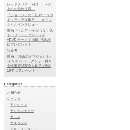
レッドクリフ PartⅡ －未
来への最終決戦－
『ジョージアの日記 ゆーうつ
でキラキラな毎日』 オフィ
シャルインタビュー
映画『ヘルプ ～心がつなぐス
トーリー～』ブルーレイ
+DVD セットを抽選で3名様
にプレゼント！
容疑者
映画 『秘密のオブジェクト』
（R-18+）トークショー付き
女性限定試写会を抽選で5組
10名にプレゼント！
Categories
お知らせ
ジャンル
アクション
アドベンチャー
アニメ
サスペンス
ドキュメンタリー