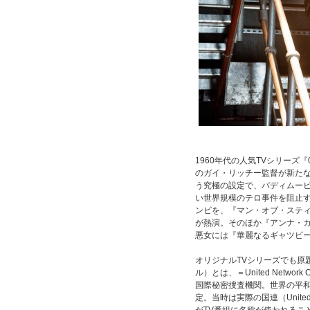
1960年代の人気TVシリーズ
のガイ・リッチー監督が新た
う究極の設定で、バディムービ
い世界規模のテロ事件を阻止
ンビを、『マン・オブ・ステ
が熱演。そのほか『アンナ・
悪女には『華麗なるギャツビ
オリジナルTVシリーズでも原題は『T
ル）とは、＝United Network Com
国際秘密捜査機関。世界の平和
定。当時は実際の国連（Unit