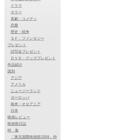
ドラマ
ホラー
喜劇・コメディ
恋愛
歴史・戦争
ＳＦ・ファンタジー
プレゼント
試写会プレゼント
ＤＶＤ・グッズプレゼント
作品紹介
国別
アジア
アメリカ
ニュージーランド
ヨーロッパ
南米・オセアニア
日本
映画レビュー
映画祭日誌
特 集
「東京国際映画祭2009」特