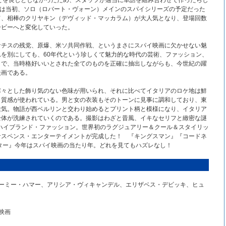
とを良しとしなかったため、スタッフが適当に単語を組み合わせて作ったらし
なのは当初、ソロ（ロバート・ヴォーン）メインのスパイシリーズの予定だった
て、相棒のクリヤキン（デヴィッド・マッカラム）が大人気となり、登場回数
ービーへと変化していった。
ナチスの残党、原爆、米ソ共同作戦、というまさにスパイ映画に欠かせない魅
を別にしても、60年代という珍しくて魅力的な時代の芸術、ファッション、
まで、当時格好いいとされた全てのものを正確に抽出しながらも、今世紀の躍
映画である。
寒々とした飾り気のない色味が用いられ、それに比べてイタリアのロケ地は鮮
と質感が使われている。男と女の衣装もそのトーンに見事に調和しており、東
陰気。物語が西ベルリンと交わり始めるとプリント柄と模様になり、イタリア
全体が洗練されていくのである。撮影はわざと昔風、イキなセリフと緻密な謎
のハイブランド・ファッション。世界初のラグジュアリー＆クール＆スタイリッ
サスペンス・エンターテイメントが完成した！ 『キングスマン』『コードネ
7スペクター』今年はスパイ映画の当たり年。どれを見てもハズレなし！
アーミー・ハマー、アリシア・ヴィキャンデル、エリザベス・デビッキ、ヒュ
映画