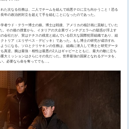
られた次なる任務は、二人でチームを組んで凶悪テロに立ち向かうこと！恐る
は長年の政治的対立を超えて手を組むことになったのであった。
科学者ウド・テラー博士の娘。博士は戦後、アメリカの核計画に貢献していた
れた。その後の捜査から、イタリアの大企業ヴィンチグエラへの疑惑が浮上す
業の会社だが、実はナチスの残党と組んでいる巨大な国際犯罪組織であり、組
ィクトリア（エリザベス・デビッキ）であった。もし博士の研究が成功すれ
るようになる。ソロとクリヤキンの任務は、組織に潜入して博士と研究データ
考も真逆。腕は最強・相性は最悪の2人はギャビーとともに、最大の敵に立ち
の重大ミッションはさらにその先だった。世界最強の国家となれるデータを、
ない。必要なら命を奪ってでも…。