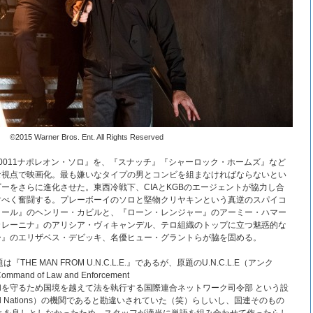
©2015 Warner Bros. Ent. All Rights Reserved
『0011ナポレオン・ソロ』を、『スナッチ』『シャーロック・ホームズ』など
な視点で映画化。最も嫌いなタイプの男とコンビを組まなければならないとい
ーをさらに進化させた。東西冷戦下、CIAとKGBのエージェントが協力し合
すべく奮闘する。プレーボーイのソロと堅物クリヤキンという真逆のスパイコ
ィール』のヘンリー・カビルと、『ローン・レンジャー』のアーミー・ハマー
カレーニナ』のアリシア・ヴィキャンデル、テロ組織のトップに立つ魅惑的な
ー』のエリザベス・デビッキ、名優ヒュー・グラントらが脇を固める。
HE MAN FROM U.N.C.L.E.』であるが、原題のU.N.C.L.E（アンク
mand of Law and Enforcement
を守るため国境を越えて法を執行する国際連合ネットワーク司令部 という設
ed Nations）の機関であると勘違いされていた（笑）らしいし、国連そのもの