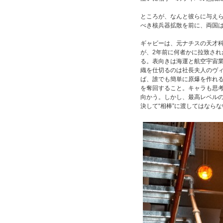
ところが、なんと彼らに与え
べき核兵器拡散を前に、両国
ギャビーは、元ナチスの天才
が、2年前に何者かに拉致さ
る。表向きは海運と航空宇宙
織を仕切るのは社長夫人のヴ
ば、誰でも簡単に原爆を作れ
を奪回すること。キャラも思
向かう。しかし、最高レベル
決して“相棒”に渡してはなら