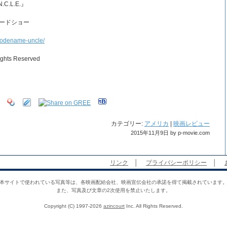
.C.L.E.』
ロードショー
/codename-uncle/
ights Reserved
カテゴリー:
アメリカ
|
映画レビュー
2015年11月9日 by p-movie.com
リンク
│
プライバシーポリシー
│
本サイトで使われている写真等は、各映画配給会社、映画宣伝会社の承諾を得て掲載されています
また、写真及び文章の2次使用を禁止いたします。
Copyright (C) 1997-2026
azincourt
Inc. All Rights Reserved.