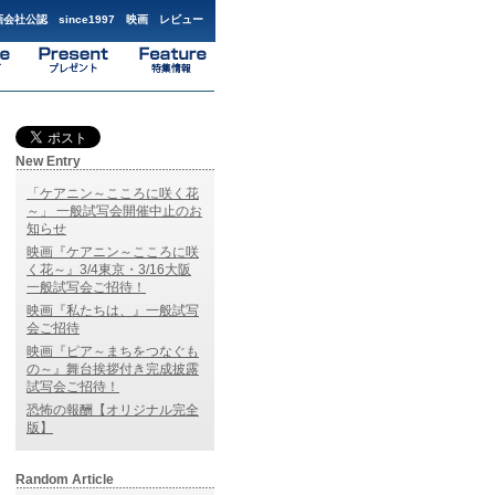
会社公認 since1997 映画 レビュー
New Entry
「ケアニン～こころに咲く花
～」 一般試写会開催中止のお
知らせ
映画『ケアニン～こころに咲
く花～』3/4東京・3/16大阪
一般試写会ご招待！
映画『私たちは、』一般試写
会ご招待
映画『ピア～まちをつなぐも
の～』舞台挨拶付き完成披露
試写会ご招待！
恐怖の報酬【オリジナル完全
版】
Random Article