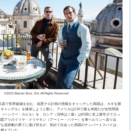
©2015 Warner Bros. Ent. All Rights Reserved
核兵器で世界破滅を企む、凶悪テロ計画の情報をキャッチした両国は、カギを握
キャンデル）を確保しようと動く。アメリカはCIAで最も有能だが女性関係
（ヘンリー・カビル）を、ロシア（当時はソ連）はKGBに史上最年少で入っ
問題アリのイリヤ・クリヤキン（アーミー・ハマー）を東ベルリンへ送り込
デな追跡劇の果てに逃げ切るが、初めて出会った両国のナンバー１スパイは、
に燃えていた。