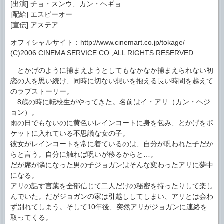
[出演] チョ・スンウ、カン・ヘギョ
[配給] エスピーオー
[宣伝] アステア
オフィシャルサイト：http://www.cinemart.co.jp/tokage/
(C)2006 CINEMA SERVICE CO.,ALL RIGHTS RESERVED.
とかげのように捕まえようとしてもなかなか捕まえられない初
恋の人を思い続け、同時に切ない想いを抱える長い時間を越えて
のラブストーリー。
8歳の時に転校生がやってきた。名前はイ・アリ（カン・ヘジ
ョン）。
雨の日でもないのに黄色いレインコートに身を包み、とかげをポ
ケットに入れている不思議な女の子。
彼女がレインコートを常に着ているのは、自分が呪われた子だか
らと言う。自分に触れば呪いが移るからと…。
だが席が隣になった男の子ジョガンはそんな変わったアリに夢中
になる。
アリの話す言葉を全部信じて二人だけの秘密を持ったりして楽し
んでいた。だがジョガンの家は引越ししてしまい、アリとは会わ
ず別れてしまう。そして10年後、突然アリがジョガンに連絡を
取ってくる。