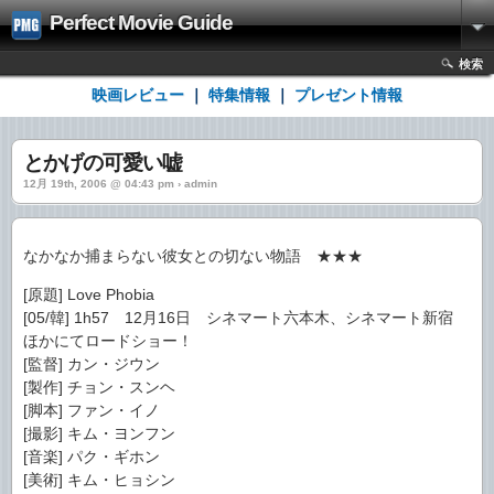
Perfect Movie Guide
検索
映画レビュー
｜
特集情報
｜
プレゼント情報
とかげの可愛い嘘
12月 19th, 2006 @ 04:43 pm › admin
なかなか捕まらない彼女との切ない物語 ★★★
[原題] Love Phobia
[05/韓] 1h57 12月16日 シネマート六本木、シネマート新宿
ほかにてロードショー！
[監督] カン・ジウン
[製作] チョン・スンヘ
[脚本] ファン・イノ
[撮影] キム・ヨンフン
[音楽] パク・ギホン
[美術] キム・ヒョシン