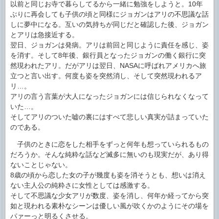
以前と同じお寺で暮らしてるから一緒に勉強をしようと。10年
ぶりに再会しても子供の頃と同様にジョガンはアリの不思議な話
しに夢中になる。互いの気持ちが同じだと確認した後、ジョガン
とアリは急接近する。
翌日、ジョガンは発病。アリは前回と同じように責任を感じ、姿
を消す。そして8年後、銀行員となったジョガンの働く銀行に突
然現われたアリ。だがアリは翌日、NASAに呼ばれアメリカへ旅
立つと言い出す。何度も姿を突然消し、そして突然現われるア
リ…。
アリの言う言葉が大人になったジョガンには信じられなくなって
いた…。
そしてアリのついた嘘の裏にはすべて悲しい真実が詰まっていた
のである。
子供のときに恋をした相手をずっと何年も想っていられるもの
だろうか。そんな純粋な話など滅多に無いのも現実だが、あり得
ないことじゃない。
8歳の頃から恋した女の子が幾度も姿を消そうとも、想いは消え
ない主人公の純粋さに女性としては感激する。
そして不思議な少女アリが数度、姿を消し、何年か経ってから突
如と現われる素朴なシーンは優しい風が吹くかのようにその場を
パァーっと明るくさせる。