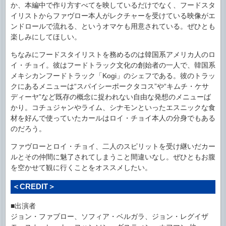
か、本編中で作り方すべてを映しているだけでなく、フードスタ
イリストからファヴロー本人がレクチャーを受けている映像がエ
ンドロールで流れる、というオマケも用意されている。ぜひとも
楽しみにしてほしい。
ちなみにフードスタイリストを務めるのは韓国系アメリカ人のロ
イ・チョイ。彼はフードトラック文化の創始者の一人で、韓国系
メキシカンフードトラック「Kogi」のシェフである。彼のトラッ
クにあるメニューは“スパイシーポークタコス”や“キムチ・ケサ
ディーヤ”など既存の概念に捉われない自由な発想のメニューば
かり。コチュジャンやライム、シナモンといったエスニックな食
材を好んで使っていたカールはロイ・チョイ本人の分身でもある
のだろう。
ファヴローとロイ・チョイ、二人のスピリットを受け継いだカー
ルとその仲間に魅了されてしまうこと間違いなし。ぜひともお腹
を空かせて観に行くことをオススメしたい。
＜CREDIT＞
■出演者
ジョン・ファブロー、ソフィア・ベルガラ、ジョン・レグイザ