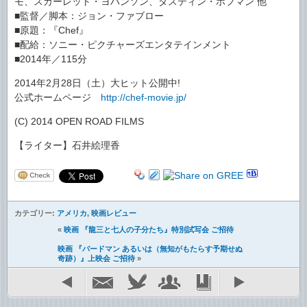
モ、スカーレット・ヨハンソン、ダスティン・ホフマン 他
■監督／脚本：ジョン・ファブロー
■原題：『Chef』
■配給：ソニー・ピクチャーズエンタテインメント
■2014年／115分
2014年2月28日（土）大ヒット公開中!
公式ホームページ
http://chef-movie.jp/
(C) 2014 OPEN ROAD FILMS
【ライター】石井絵理香
カテゴリー:
アメリカ
,
映画レビュー
«
映画 『龍三と七人の子分たち』特別試写会 ご招待
映画 『バードマン あるいは（無知がもたらす予期せぬ
奇跡）』上映会 ご招待
»