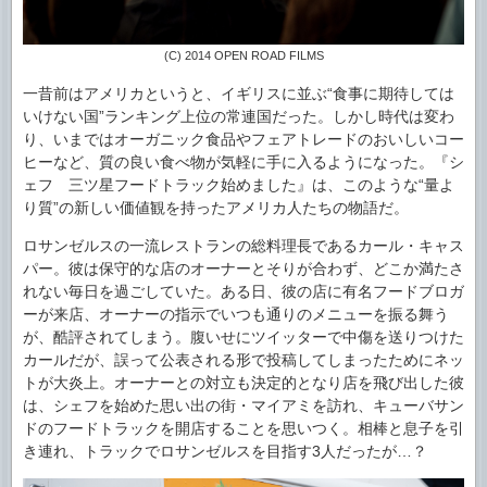
(C) 2014 OPEN ROAD FILMS
一昔前はアメリカというと、イギリスに並ぶ“食事に期待しては
いけない国”ランキング上位の常連国だった。しかし時代は変わ
り、いまではオーガニック食品やフェアトレードのおいしいコー
ヒーなど、質の良い食べ物が気軽に手に入るようになった。『シ
ェフ 三ツ星フードトラック始めました』は、このような“量よ
り質”の新しい価値観を持ったアメリカ人たちの物語だ。
ロサンゼルスの一流レストランの総料理長であるカール・キャス
パー。彼は保守的な店のオーナーとそりが合わず、どこか満たさ
れない毎日を過ごしていた。ある日、彼の店に有名フードブロガ
ーが来店、オーナーの指示でいつも通りのメニューを振る舞う
が、酷評されてしまう。腹いせにツイッターで中傷を送りつけた
カールだが、誤って公表される形で投稿してしまったためにネッ
トが大炎上。オーナーとの対立も決定的となり店を飛び出した彼
は、シェフを始めた思い出の街・マイアミを訪れ、キューバサン
ドのフードトラックを開店することを思いつく。相棒と息子を引
き連れ、トラックでロサンゼルスを目指す3人だったが…？