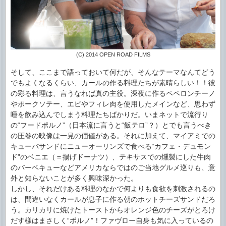
(C) 2014 OPEN ROAD FILMS
そして、ここまで語っておいて何だが、そんなテーマなんてどう
でもよくなるくらい、カールの作る料理たちが素晴らしい！！彼
の彩る料理は、言うなれば真の主役。深夜に作るペペロンチーノ
やポークソテー、エビやフィレ肉を使用したメインなど、思わず
唾を飲み込んでしまう料理たちばかりだ。いまネットで流行り
の“フードポルノ”（日本流に言うと“飯テロ”？）とでも言うべき
の圧巻の映像は一見の価値がある。それに加えて、マイアミでの
キューバサンドにニューオーリンズで食べる“カフェ・デュモン
ド”のベニエ（＝揚げドーナツ）、テキサスでの燻製にした牛肉
のバーベキューなどアメリカならではのご当地グルメ巡りも、意
外と知らないことが多く興味深かった。
しかし、それだけある料理のなかで何よりも食欲を刺激されるの
は、間違いなくカールが息子に作る朝のホットチーズサンドだろ
う。カリカリに焼けたトーストからオレンジ色のチーズがとろけ
だす様はまさしく“ポルノ”！ファヴロー自身も気に入っているの