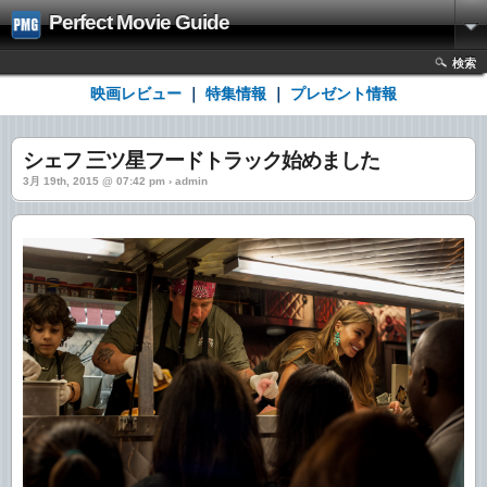
Perfect Movie Guide
検索
映画レビュー
｜
特集情報
｜
プレゼント情報
シェフ 三ツ星フードトラック始めました
3月 19th, 2015 @ 07:42 pm › admin