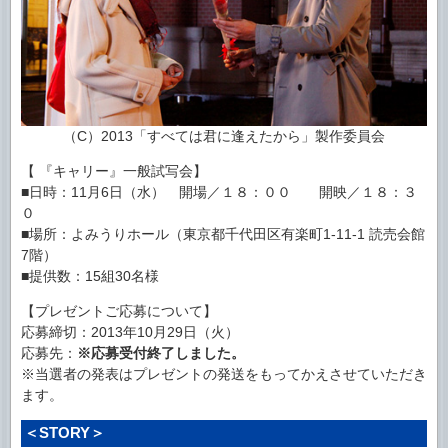
（C）2013「すべては君に逢えたから」製作委員会
【 『キャリー』一般試写会】
■日時：11月6日（水） 開場／１８：００ 開映／１８：３
０
■場所：よみうりホール（東京都千代田区有楽町1-11-1 読売会館
7階）
■提供数：15組30名様
【プレゼントご応募について】
応募締切：2013年10月29日（火）
応募先：
※応募受付終了しました。
※当選者の発表はプレゼントの発送をもってかえさせていただき
ます。
＜STORY＞