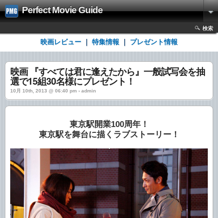
Perfect Movie Guide
検索
映画レビュー
｜
特集情報
｜
プレゼント情報
映画 『すべては君に逢えたから』一般試写会を抽
選で15組30名様にプレゼント！
10月 10th, 2013 @ 06:40 pm › admin
東京駅開業100周年！
東京駅を舞台に描くラブストーリー！