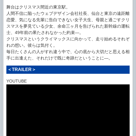
舞台はクリスマス間近の東京駅。
人間不信に陥ったウェブデザイン会社社長、仙台と東京の遠距離
恋愛、気になる先輩に告白できない女子大生、母親と過ごすクリ
スマスを夢見ている少女、余命三ヶ月を告げられた新幹線の運転
士、49年前の果たされなかった約束―。
クリスマスというクライマックスに向かって、走り始めるそれぞ
れの想い。彼らは気付く。
毎日たくさんの人がすれ違う中で、心の底から大切だと思える相
手に出逢えた、それだけで既に奇跡だということに―。
＜TRAILER＞
YOUTUBE