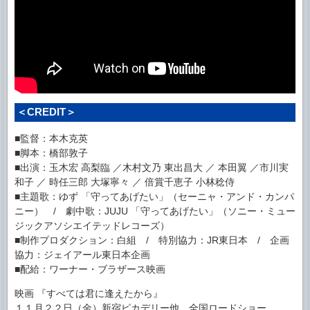
＜CREDIT＞
■監督：本木克英
■脚本：橋部敦子
■出演：玉木宏 高梨臨 ／木村文乃 東出昌大 ／ 本田翼 ／市川実
和子 ／ 時任三郎 大塚寧々 ／ 倍賞千恵子 小林稔侍
■主題歌：ゆず 「守ってあげたい」（セーニャ・アンド・カンパ
ニー） / 劇中歌：JUJU 「守ってあげたい」（ソニー・ミュー
ジックアソシエイテッドレコーズ）
■制作プロダクション：白組 / 特別協力：JR東日本 / 企画
協力：ジェイアール東日本企画
■配給：ワーナー・ブラザース映画
映画 『すべては君に逢えたから』
１１月２２日（金）新宿ピカデリー他 全国ロードショー