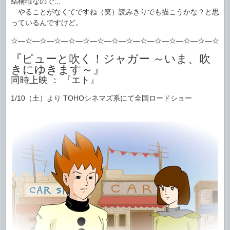
結構暇なので…
やることがなくてですね（笑）読みきりでも描こうかな？と思
っているんですけど。
☆―☆―☆―☆―☆―☆―☆―☆―☆―☆―☆―☆―☆―☆―☆―
『ピューと吹く！ジャガー ～いま、吹
きにゆきます～』
同時上映 ： 『エト』
1/10（土）より TOHOシネマズ系にて全国ロードショー