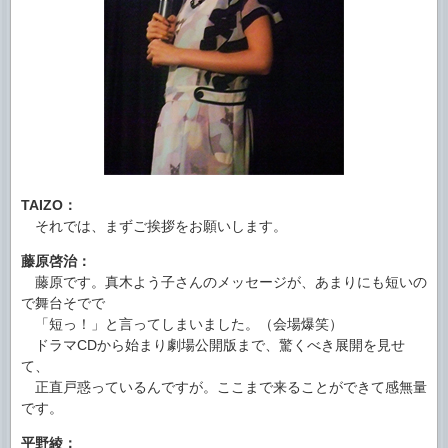
TAIZO：
それでは、まずご挨拶をお願いします。
藤原啓治：
藤原です。真木よう子さんのメッセージが、あまりにも短いの
で舞台そでで
「短っ！」と言ってしまいました。（会場爆笑）
ドラマCDから始まり劇場公開版まで、驚くべき展開を見せ
て、
正直戸惑っているんですが。ここまで来ることができて感無量
です。
平野綾：