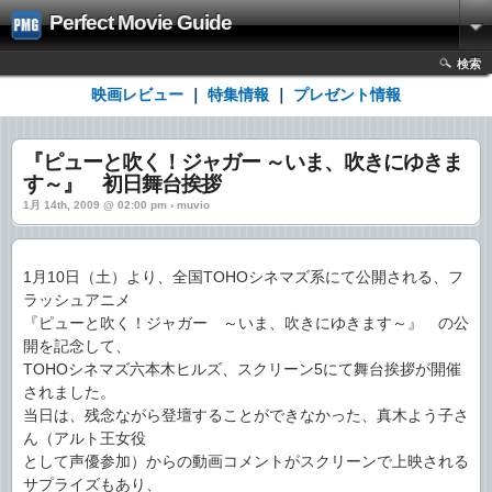
Perfect Movie Guide
検索
映画レビュー
｜
特集情報
｜
プレゼント情報
『ピューと吹く！ジャガー ～いま、吹きにゆきま
す～』 初日舞台挨拶
1月 14th, 2009 @ 02:00 pm › muvio
1月10日（土）より、全国TOHOシネマズ系にて公開される、フ
ラッシュアニメ
『ピューと吹く！ジャガー ～いま、吹きにゆきます～』 の公
開を記念して、
TOHOシネマズ六本木ヒルズ、スクリーン5にて舞台挨拶が開催
されました。
当日は、残念ながら登壇することができなかった、真木よう子さ
ん（アルト王女役
として声優参加）からの動画コメントがスクリーンで上映される
サプライズもあり、