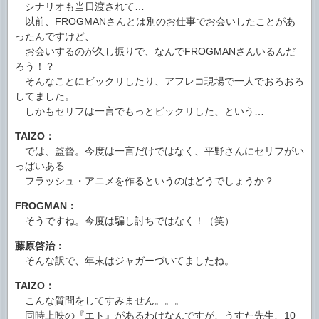
シナリオも当日渡されて…
以前、FROGMANさんとは別のお仕事でお会いしたことがあ
ったんですけど、
お会いするのが久し振りで、なんでFROGMANさんいるんだ
ろう！？
そんなことにビックリしたり、アフレコ現場で一人でおろおろ
してました。
しかもセリフは一言でもっとビックリした、という…
TAIZO：
では、監督。今度は一言だけではなく、平野さんにセリフがい
っぱいある
フラッシュ・アニメを作るというのはどうでしょうか？
FROGMAN：
そうですね。今度は騙し討ちではなく！（笑）
藤原啓治：
そんな訳で、年末はジャガーづいてましたね。
TAIZO：
こんな質問をしてすみません。。。
同時上映の『エト』があるわけなんですが、うすた先生、10