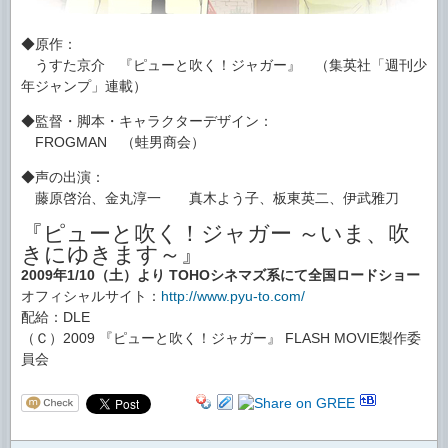
◆原作：
うすた京介 『ピューと吹く！ジャガー』 （集英社「週刊少
年ジャンプ」連載）
◆監督・脚本・キャラクターデザイン：
FROGMAN （蛙男商会）
◆声の出演：
藤原啓治、金丸淳一 真木よう子、板東英二、伊武雅刀
『ピューと吹く！ジャガー ～いま、吹
きにゆきます～』
2009年1/10（土）より TOHOシネマズ系にて全国ロードショー
オフィシャルサイト：
http://www.pyu-to.com/
配給：DLE
（Ｃ）2009 『ピューと吹く！ジャガー』 FLASH MOVIE製作委
員会