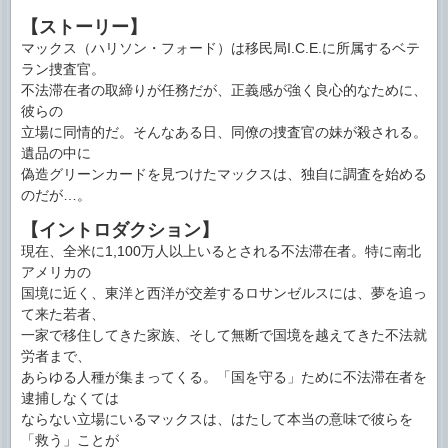
【ストーリー】
マックス（ハリソン・フォード）は移民局I.C.E.に所属するベテ
ラン捜査官。
不法滞在者の取締りが任務だが、正義感が強く良心的なために、
彼らの
立場に同情的だ。そんなある日、同僚の捜査官の妹が殺される。
遺品の中に
偽造グリーンカードを見つけたマックスは、独自に調査を始める
のだが…。
【イントロダクション】
現在、全米に1,100万人以上いるとされる不法滞在者。特に南北
アメリカの
国境に近く、東洋と西洋が交差するロサンゼルスには、夢を追っ
て来た若者、
一家で移住してきた家族、そして無断で国境を越えてきた不法就
労者まで、
あらゆる人種が集まってくる。「国を守る」ために不法滞在者を
逮捕しなくては
ならない立場にいるマックスは、はたして本当の意味で彼らを
「救う」ことが