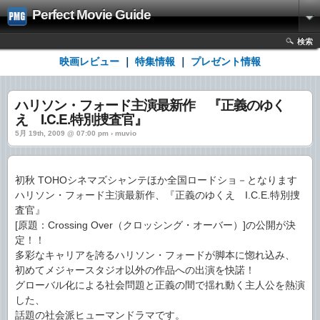
Perfect Movie Guide
検索
映画レビュー
｜
特集情報
｜
プレゼント情報
ハリソン・フォード主演最新作 『正義のゆく
え I.C.E.特別捜査官』
5月 19th, 2009 @ 07:00 pm › muvio
初秋 TOHOシネマズシャンテほか全国ロードショ－となります
ハリソン・フォード主演最新作、『正義のゆくえ I.C.E.特別捜
査官』
[原題：Crossing Over（クロッシング・オーバー）]の公開が決
定！！
多彩なキャリアを誇るハリソン・フォードが脚本に惚れ込み、
初めてメジャースタジオ以外の作品への出演を快諾！
グローバル化による社会問題と正義の間で揺れ動く主人公を熱演
した、
話題の社会派ヒューマンドラマです。