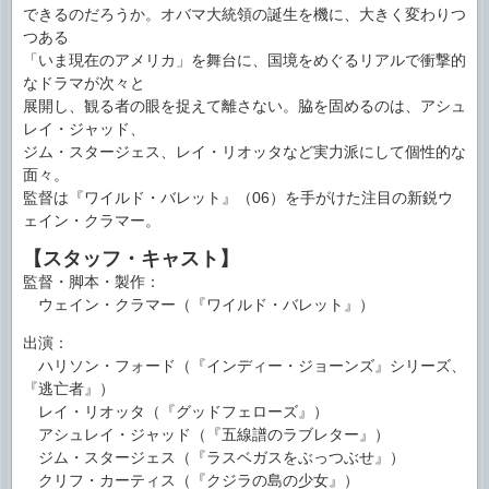
できるのだろうか。オバマ大統領の誕生を機に、大きく変わりつ
つある
「いま現在のアメリカ」を舞台に、国境をめぐるリアルで衝撃的
なドラマが次々と
展開し、観る者の眼を捉えて離さない。脇を固めるのは、アシュ
レイ・ジャッド、
ジム・スタージェス、レイ・リオッタなど実力派にして個性的な
面々。
監督は『ワイルド・バレット』（06）を手がけた注目の新鋭ウ
ェイン・クラマー。
【スタッフ・キャスト】
監督・脚本・製作：
ウェイン・クラマー（『ワイルド・バレット』）
出演：
ハリソン・フォード（『インディー・ジョーンズ』シリーズ、
『逃亡者』）
レイ・リオッタ（『グッドフェローズ』）
アシュレイ・ジャッド（『五線譜のラブレター』）
ジム・スタージェス（『ラスベガスをぶっつぶせ』）
クリフ・カーティス（『クジラの島の少女』）