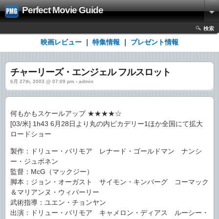
Perfect Movie Guide
検索
映画レビュー
｜
特集情報
｜
プレゼント情報
チャーリーズ・エンジェル フルスロット
6月 27th, 2003 @ 07:09 pm › admin
何もかもスケールアップ ★★★★☆
[03/米] 1h43 6月28日より丸の内ピカデリー1ほか全国にて拡大
ロードショー
製作：ドリュー・バリモア レナード・ゴールドマン ナンシ
ー・ジュボネン
監督：McG（マックジー）
脚本：ジョン・オーガスト サイモン・キンバーグ コーマック
＆マリアンヌ・ウィバーリー
武術指導：ユエン・チョンヤン
出演：ドリュー・バリモア キャメロン・ディアス ルーシー・