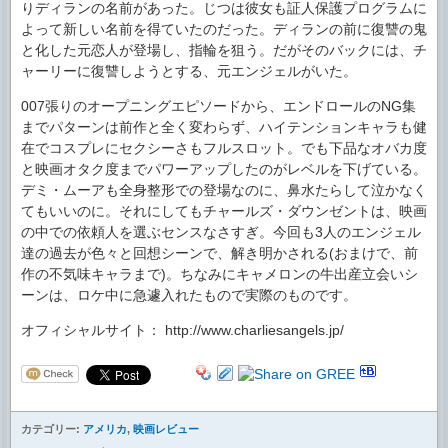
りディランの名前があった。じつは彼女も証人保護プログラムに
よって新しい名前を得ていたのだった。ディランの前に復讐の鬼
と化した元恋人が登場し、指輪を狙う。だがそのバックには、チ
ャーリーに復讐しようとする、元エンジェルがいた。
007張りのオープニングエピソードから、エンドロールのNG集
までパターンは前作と全く変わらず、ハイテンションキャラも健
在でコスプレにセクシーさもフルスロット。でも下品なオバカ度
と映画オタク度までパワーアップしたのがレベルを下げている。
デミ・ムーアも全身整形での登場なのに、鼻水たらして泣かなく
てもいいのに。それにしてもチャールズ・ダウンゼントは、映画
の中での依頼人を選ぶセンスなさすぎ。今回も3人のエンジェル
達の過去が色々と回想シーンで、解き明かされる(おまけで、前
作の不気味キャラまで)。ちなみにキャメロンの牛出産立会いシ
ーンは、ロケ中に急遽入れたもので実際のものです。
オフィシャルサイト： http://www.charliesangels.jp/
カテゴリー:
アメリカ
,
映画レビュー