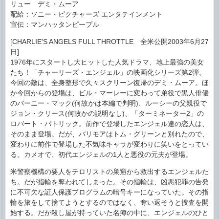
リュー デミ・ムーア
配給：ソニー・ピクチャーズ エンタテインメント
宣伝：マンハッタンピープル
[CHARLIE'S ANGELS FULL THROTTLE 全米公開2003年6月27
日]
1976年にスタートし大ヒットした人気ドラマ、地上最強の美女
たち！「チャーリーズ・エンジェル」の映画化シリーズ第2弾。
今回の敵は、全身整形で久々スクリーン復帰のデミ・ムーア。ほ
か今回からの登場は、ビル・マーレーに変わって弟役で黒人俳優
のバーニー・マック(何故かは本編で判明)、ルーシーの父親役で
ジョン・クリース(何故かの説明なし)、「ターミネーター2」の
ロバート・パトリック。前作で登場したエンジェル達の恋人は、
そのまま登場。だが、バリモアはトム・グリーンと別れたので、
変わりに前作で登場した不気味キャラが変わりに笑いをとってい
る。カメオで、初代エンジェルの1人と悪役の元夫が登場。
米警察機構の要人をテロリストの巣窟から救出するエンジェルた
ち。だが指輪を奪われてしまった。その指輪は、凶悪犯罪の告発
に不可欠な証人保護プログラムの暗号キーになっていた。その指
輪を旅をして捨てようとするのではなく、奪い返そうと捜査を開
始する。だが殺し屋が持っていた名簿の中に、エンジェルのひと