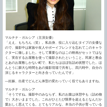
マルチナ・ガルシア（主演女優）
「ええ、もちろん（笑）。私自身、役に入り込むタイプの女優な
ので、撮影中は家族や友人やボーイフレンドを忘れてこのキャラ
クターに徹しました。そして重要なのはこの映画がセットではな
く、実在するお屋敷を使って撮影されたということ。民家と教会
とあのお屋敷しかない町で、私たちはほぼ缶詰め状態でした。ほ
んとうに膨大な時間をあの撮影現場で共有し、四六時中、自分の
演じるキャラクターと向き合っていたんです」
―妊娠、出産でどんどん体型の変わっていく役でもありますね。
マルチナ・ガルシア
「そうですね。撮影中のみならず、私のお腹は休憩中も（詰め物
で）大きいままでした。これがひとたび限界を超えるとなんだか
愛おしく思えてくる。とてもリアルな、本当の子供が育っている