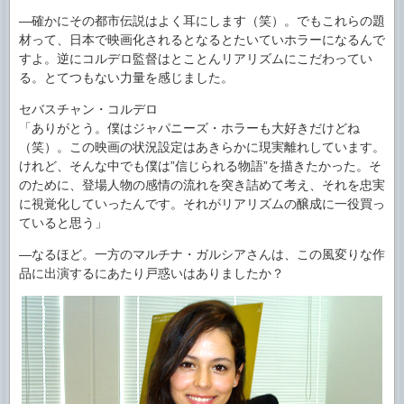
―確かにその都市伝説はよく耳にします（笑）。でもこれらの題
材って、日本で映画化されるとなるとたいていホラーになるんで
すよ。逆にコルデロ監督はとことんリアリズムにこだわってい
る。とてつもない力量を感じました。
セバスチャン・コルデロ
「ありがとう。僕はジャパニーズ・ホラーも大好きだけどね
（笑）。この映画の状況設定はあきらかに現実離れしています。
けれど、そんな中でも僕は”信じられる物語”を描きたかった。そ
のために、登場人物の感情の流れを突き詰めて考え、それを忠実
に視覚化していったんです。それがリアリズムの醸成に一役買っ
ていると思う」
―なるほど。一方のマルチナ・ガルシアさんは、この風変りな作
品に出演するにあたり戸惑いはありましたか？