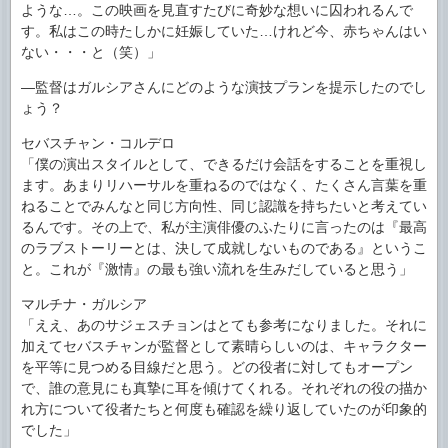
ような…。この映画を見直すたびに奇妙な想いに囚われるんで
す。私はこの時たしかに妊娠していた…けれど今、赤ちゃんはい
ない・・・と（笑）」
―監督はガルシアさんにどのような演技プランを提示したのでし
ょう？
セバスチャン・コルデロ
「僕の演出スタイルとして、できるだけ会話をすることを重視し
ます。あまりリハーサルを重ねるのではなく、たくさん言葉を重
ねることでみんなと同じ方向性、同じ認識を持ちたいと考えてい
るんです。その上で、私が主演俳優のふたりに言ったのは『最高
のラブストーリーとは、決して成就しないものである』というこ
と。これが『激情』の最も強い流れを生みだしていると思う」
マルチナ・ガルシア
「ええ、あのサジェスチョンはとても参考になりました。それに
加えてセバスチャンが監督として素晴らしいのは、キャラクター
を平等に見つめる目線だと思う。どの役者に対してもオープン
で、誰の意見にも真摯に耳を傾けてくれる。それぞれの役の描か
れ方について役者たちと何度も確認を繰り返していたのが印象的
でした」