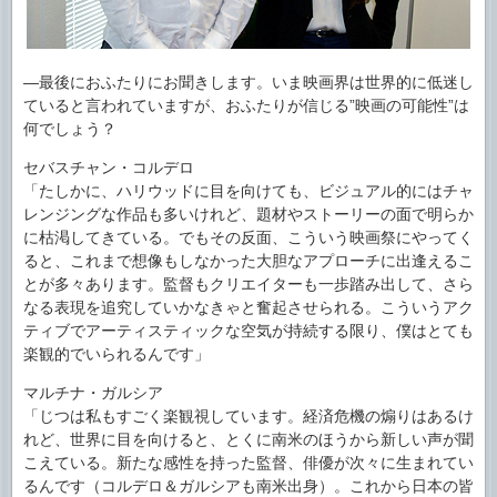
―最後におふたりにお聞きします。いま映画界は世界的に低迷し
ていると言われていますが、おふたりが信じる”映画の可能性”は
何でしょう？
セバスチャン・コルデロ
「たしかに、ハリウッドに目を向けても、ビジュアル的にはチャ
レンジングな作品も多いけれど、題材やストーリーの面で明らか
に枯渇してきている。でもその反面、こういう映画祭にやってく
ると、これまで想像もしなかった大胆なアプローチに出逢えるこ
とが多々あります。監督もクリエイターも一歩踏み出して、さら
なる表現を追究していかなきゃと奮起させられる。こういうアク
ティブでアーティスティックな空気が持続する限り、僕はとても
楽観的でいられるんです」
マルチナ・ガルシア
「じつは私もすごく楽観視しています。経済危機の煽りはあるけ
れど、世界に目を向けると、とくに南米のほうから新しい声が聞
こえている。新たな感性を持った監督、俳優が次々に生まれてい
るんです（コルデロ＆ガルシアも南米出身）。これから日本の皆