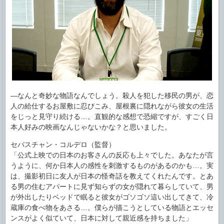
―なんと奇妙な物語なんでしょう。殺人を犯した移民の男が、恋
人の給仕するお屋敷に忍びこみ、屋根裏に隠れながら彼女の生活
をじっと見守り続ける…。直観的な感想で恐縮ですが、すごく日
本人好みの映画なんじゃないかな？と思いました。
セバスチャン・コルデロ（監督）
「公式上映での日本のお客さんの反応も上々でした。あなたが言
うように、何か日本人の感性を刺激するものがあるのかも…。実
は、撮影初日に友人が日本の怪奇話を教えてくれたんです。とあ
る男の住むアパートに見ず知らずの女が隠れて暮らしていて、男
が外出したりベッドで眠ると彼女がゴソゴソ這い出してきて、冷
蔵庫の食べ物をあさる…。僕らが描こうとしている物語とエッセ
ンスがよく似ていて、日本に対して親近感を持ちました」