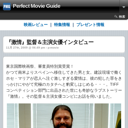
Perfect Movie Guide
検索
映画レビュー
｜
特集情報
｜
プレゼント情報
『激情』監督＆主演女優インタビュー
11月 27th, 2009 @ 06:49 pm › p-movie
東京国際映画祭、審査員特別賞受賞！
かつて南米よりスペインへ移住してきた男と女。建設現場で働く
ホセ・マリアが恋人へ注ぐ激しすぎる愛情は、彼の犯した罪をき
っかけにやがて究極のカタチへと豹変しはじめる・・・。TIFF
コンペティション部門に出品された世にも奇妙なラブストーリー
『激情』。その監督＆主演女優コンビにお話を伺いました。