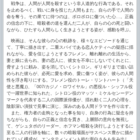
戦争は、人間が人間を殺すという非人道的な行為である。それ
を止めるべく、戦いに身を投じた人間もまた、自らの手で人間の
命を奪う。その果てに待つのは、ボロボロに傷ついた心…。正義
の信念の下に、暗殺者の道を選んだ二人が、自らの心の死と闘い
ながら、ひたすら人間らしく生きようとする姿が、感動を呼ぶ。
映画は、そんな彼らの心の軌跡を、様々なエピソードを通じ
て、丁寧に描き出す。二重スパイである恋人ケティへの疑惑に揺
れながら、愛を信じようとするフレメン。離れ離れの生活から、
妻と娘に去られ、妻の恋人に、彼女を不幸にしないでくれとに、
脅すように頼み、姿を消していくシトロン。ギリギリまで追い詰
められた彼らが、必死に愛を求め、愛に傷つく姿が、彼らの人間
性を浮き彫りにする。フレメン役のトーレ・リントハート（「天
使と悪魔｣)、「007/カジノ・ロワイヤル」の悪役ル・シッフル役
で一躍世界に知られた、シトロン役のマッツ・ミケルセンーデン
マークを代表する二人の国際派俳優が、揺れ動く二人の心理を、
陰影深い演技で見事に演じ、深みのある人間ドラマを作り出す。
また、権力者の走狗となった事を知り、自身の行為に疑念を持
ちながらも、自らの正義と信念を貫き、上層部の意向を無視し
て、ゲシュタポのリーダー、ホフマン暗殺を決行しようとするに
至る二人の行跡を軸に、数々の暗殺場面がサスペンス豊かに描か
れていく構成が、エンタティンメント的な面白さをも生み出し、