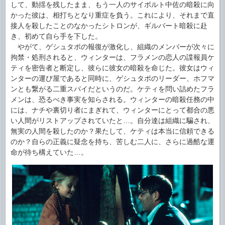
して、動揺を残したまま、もう一人のサイボルト中佐の暗殺に向
かった彼は、相打ちとなり重症を負う。これにより、それまで直
接人を殺したことのなかったシトロンが、ギルバート暗殺に赴
き、初めて自ら手を下した。
やがて、ゲシュタポの報復が激化し、組織のメンバーが次々に
拘禁・処刑されると、ウィンターは、フラメンの恋人の諜報員ケ
ティを密告者と断定し、彼らに彼女の暗殺を命じた。彼女はウィ
ンターの運び屋であると同時に、ゲシュタポのリーダー、ホフマ
ンとも繋がる二重スパイだというのだ。ケティを問い詰めたフラ
メンは、恐るべき事実を知らされる。ウィンターの暗殺任務の中
には、ナチや裏切り者にまぎれて、ウィンターにとって都合の悪
い人間がリストアップされていたと…。自分達は組織に騙され、
無実の人間を殺したのか？果たして、ケティは本当に信頼できる
のか？自らの正義に疑念を持ち、苦しむ二人に、さらに過酷な運
命が待ち構えていた…。