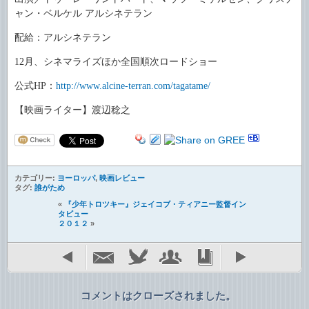
ャン・ベルケル アルシネテラン
配給：アルシネテラン
12
月、シネマライズほか全国順次ロードショー
公式
HP
：
http://www.alcine-terran.com/tagatame/
【映画ライター】渡辺稔之
カテゴリー:
ヨーロッパ
,
映画レビュー
タグ:
誰がため
«
『少年トロツキー』ジェイコブ・ティアニー監督イン
タビュー
２０１２
»
コメントはクローズされました。