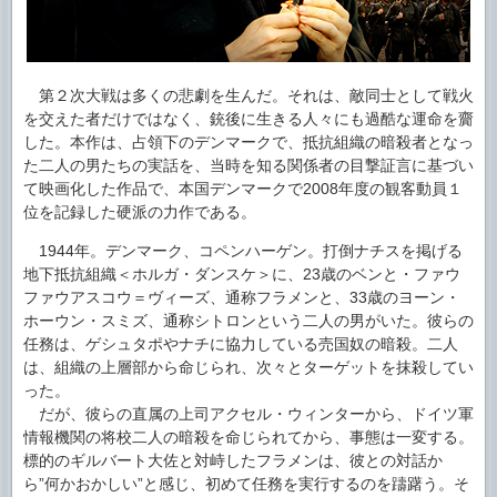
第２次大戦は多くの悲劇を生んだ。それは、敵同士として戦火
を交えた者だけではなく、銃後に生きる人々にも過酷な運命を齎
した。本作は、占領下のデンマークで、抵抗組織の暗殺者となっ
た二人の男たちの実話を、当時を知る関係者の目撃証言に基づい
て映画化した作品で、本国デンマークで2008年度の観客動員１
位を記録した硬派の力作である。
1944年。デンマーク、コペンハーゲン。打倒ナチスを掲げる
地下抵抗組織＜ホルガ・ダンスケ＞に、23歳のベンと・ファウ
ファウアスコウ＝ヴィーズ、通称フラメンと、33歳のヨーン・
ホーウン・スミズ、通称シトロンという二人の男がいた。彼らの
任務は、ゲシュタポやナチに協力している売国奴の暗殺。二人
は、組織の上層部から命じられ、次々とターゲットを抹殺してい
った。
だが、彼らの直属の上司アクセル・ウィンターから、ドイツ軍
情報機関の将校二人の暗殺を命じられてから、事態は一変する。
標的のギルバート大佐と対峙したフラメンは、彼との対話か
ら”何かおかしい”と感じ、初めて任務を実行するのを躊躇う。そ