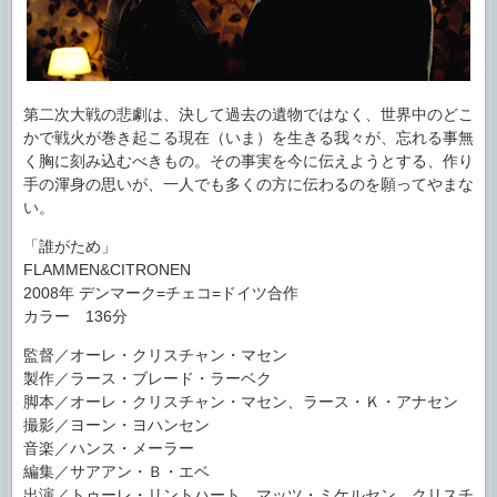
第二次大戦の悲劇は、決して過去の遺物ではなく、世界中のどこ
かで戦火が巻き起こる現在（いま）を生きる我々が、忘れる事無
く胸に刻み込むべきもの。その事実を今に伝えようとする、作り
手の渾身の思いが、一人でも多くの方に伝わるのを願ってやまな
い。
「誰がため」
FLAMMEN&CITRONEN
2008年 デンマーク=チェコ=ドイツ合作
カラー 136分
監督／オーレ・クリスチャン・マセン
製作／ラース・ブレード・ラーベク
脚本／オーレ・クリスチャン・マセン、ラース・Ｋ・アナセン
撮影／ヨーン・ヨハンセン
音楽／ハンス・メーラー
編集／サアアン・Ｂ・エベ
出演／トゥーレ・リントハート、マッツ・ミケルセン、クリスチ