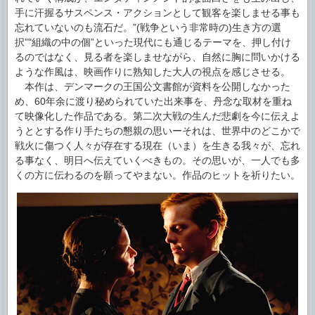
手に汗握るサスペンス・アクションとして観客を楽しませる事も
忘れていないのも流石だ。”(戦争という非常時の)生き方の選
択”"組織の中の個”といった現代にも通じるテーマを、押し付け
るのではなく、見る者を楽しませながら、自然に胸に問いかける
ような作風は、映画作りに熟知した大人の視点を感じさせる。
本作は、デンマークの王国公文書館が資料を公開しなかった
め、60年余に渡り秘められていた出来事を、丹念な取材を重ね
て映像化した作品である。第二次大戦の生んだ悲劇を今に伝えよ
うととする作り手たちの懇親の思いーそれは、世界中のどこかで
戦火に傷つく人々が存在する現在（いま）を生きる我々が、忘れ
る事なく、明日へ伝えていくべきもの。その思いが、一人でも多
くの方に伝わるのを願ってやまない。作品のヒットを祈りたい。