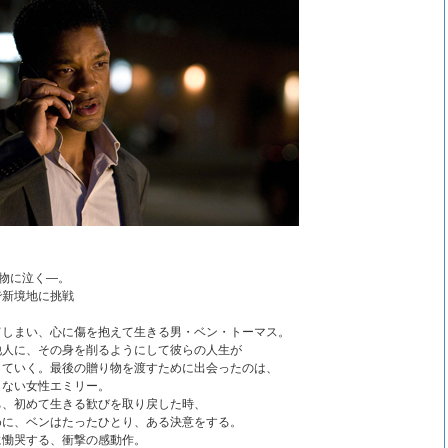
り物に泣く―。
で新境地に挑戦
てしまい、心に傷を抱えて生きる男・ベン・トーマス。
他人に、その身を削るようにして彼らの人生が
していく。最後の贈り物を渡すために出会ったのは、
もない女性エミリー。
ち、初めて生きる歓びを取り戻した時、
めに、ベンはたったひとり、ある決意をする。
に慟哭する、衝撃の感動作。