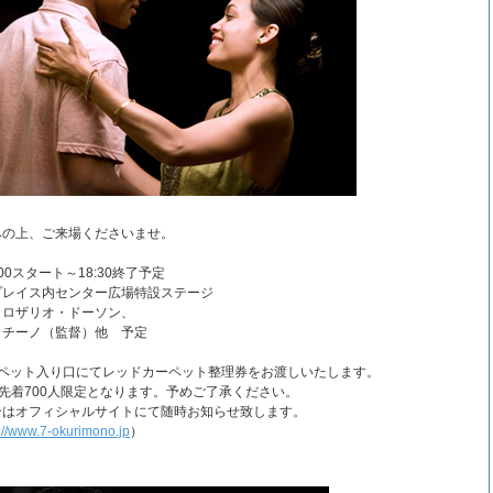
みの上、ご来場くださいませ。
00スタート～18:30終了予定
プレイス内センター広場特設ステージ
、ロザリオ・ドーソン、
ノ（監督）他 予定
ーペット入り口にてレッドカーペット整理券をお渡しいたします。
は先着700人限定となります。予めご了承ください。
合はオフィシャルサイトにて随時お知らせ致します。
p://www.7-okurimono.jp
）