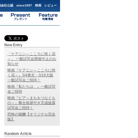
会社公認 since1997 映画 レビュー
New Entry
「ケアニン～こころに咲く花
～」 一般試写会開催中止のお
知らせ
映画『ケアニン～こころに咲
く花～』3/4東京・3/16大阪
一般試写会ご招待！
映画『私たちは、』一般試写
会ご招待
映画『ピア～まちをつなぐも
の～』舞台挨拶付き完成披露
試写会ご招待！
恐怖の報酬【オリジナル完全
版】
Random Article