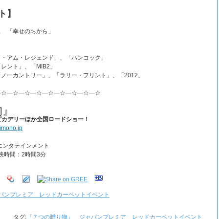
ト】
 「幸せのちから」
・アム・レジェンド」、「ハンコック」
ント」、「MIB2」
ーカントリー」、「ラリー・フリント」、「2012」
―☆―☆―☆―☆―☆―☆―☆―☆―☆
物』
内ピカデリーほか全国ロードショー！
rimono.jp
エンタテインメント
上映時間：2時間3分
パンプレミア レッドカーペットイベント
タグ:
『７つの贈り物』 ジャパンプレミア レッドカーペットイベント