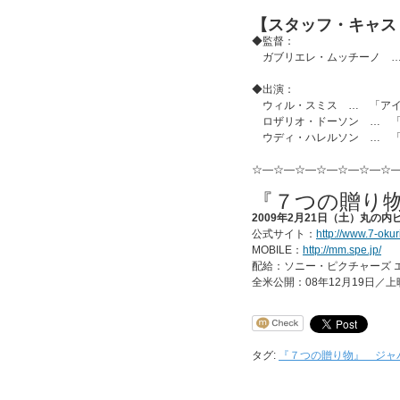
【スタッフ・キャス
◆監督：
ガブリエレ・ムッチーノ …
◆出演：
ウィル・スミス … 「アイ
ロザリオ・ドーソン … 「レ
ウディ・ハレルソン … 「ノ
☆―☆―☆―☆―☆―☆―☆
『７つの贈り
2009年2月21日（土）丸の
公式サイト：
http://www.7-oku
MOBILE：
http://mm.spe.jp/
配給：ソニー・ピクチャーズ 
全米公開：08年12月19日／
タグ:
『７つの贈り物』 ジャ