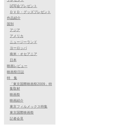
プレゼント
試写会プレゼント
ＤＶＤ・グッズプレゼント
作品紹介
国別
アジア
アメリカ
ニュージーランド
ヨーロッパ
南米・オセアニア
日本
映画レビュー
映画祭日誌
特 集
「東京国際映画祭2009」特
集取材
映画祭
映画紹介
東京フィルメックス特集
東京国際映画祭
記者会見