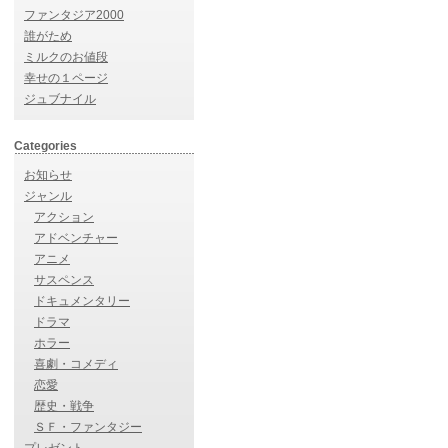
ファンタジア2000
誰がため
ミルクのお値段
幸せの１ページ
ジュブナイル
Categories
お知らせ
ジャンル
アクション
アドベンチャー
アニメ
サスペンス
ドキュメンタリー
ドラマ
ホラー
喜劇・コメディ
恋愛
歴史・戦争
ＳＦ・ファンタジー