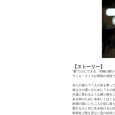
【ストーリー】
“愛”だけにできる、究極の贈
ウィル・スミスが渾身の演技
自らの過ちで７人の命を奪っ
彼はその償いのために７人の
永遠に変わるような贈り物を
ある病のために余命いくばく
絶望の淵にいた二人が恋に落
愛する人と共に生き続けるた
映画史上類を見ない恋の結末