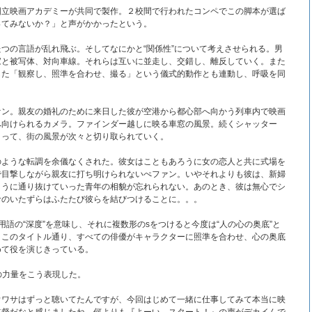
国立映画アカデミーが共同で製作。２校間で行われたコンペでこの脚本が選ば
ってみないか？」と声がかかったという。
つの言語が乱れ飛ぶ。そしてなにかと“関係性”について考えさせられる。男
家と被写体、対向車線。それらは互いに並走し、交錯し、離反していく。また
した「観察し、照準を合わせ、撮る」という儀式的動作とも連動し、呼吸を同
ァン。親友の婚礼のために来日した彼が空港から都心部へ向かう列車内で映画
へ向けられるカメラ。ファインダー越しに映る車窓の風景。続くシャッター
よって、街の風景が次々と切り取られていく。
のような転調を余儀なくされた。彼女はこともあろうに女の恋人と共に式場を
で目撃しながら親友に打ち明けられないぺファン。いやそれよりも彼は、新婦
ように通り抜けていった青年の相貌が忘れられない。あのとき、彼は無心でシ
命のいたずらはふたたび彼らを結びつけることに。。。
ラ用語の“深度”を意味し、それに複数形のsをつけると今度は“人の心の奥底”と
。このタイトル通り、すべての俳優がキャラクターに照準を合わせ、心の奥底
めて役を演じきっている。
の力量をこう表現した。
ウワサはずっと聴いてたんですが、今回はじめて一緒に仕事してみて本当に映