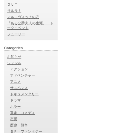
ＯＵＴ
サルサ！
マルコヴィッチの穴
『ある公爵夫人の生涯』 ト
ークイベント
フューリー
Categories
お知らせ
ジャンル
アクション
アドベンチャー
アニメ
サスペンス
ドキュメンタリー
ドラマ
ホラー
喜劇・コメディ
恋愛
歴史・戦争
ＳＦ・ファンタジー