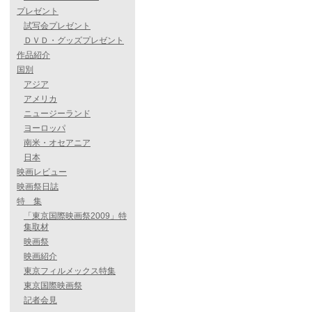
プレゼント
試写会プレゼント
ＤＶＤ・グッズプレゼント
作品紹介
国別
アジア
アメリカ
ニュージーランド
ヨーロッパ
南米・オセアニア
日本
映画レビュー
映画祭日誌
特 集
「東京国際映画祭2009」特
集取材
映画祭
映画紹介
東京フィルメックス特集
東京国際映画祭
記者会見