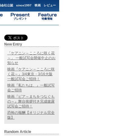
会社公認 since1997 映画 レビュー
New Entry
「ケアニン～こころに咲く花
～」 一般試写会開催中止のお
知らせ
映画『ケアニン～こころに咲
く花～』3/4東京・3/16大阪
一般試写会ご招待！
映画『私たちは、』一般試写
会ご招待
映画『ピア～まちをつなぐも
の～』舞台挨拶付き完成披露
試写会ご招待！
恐怖の報酬【オリジナル完全
版】
Random Article