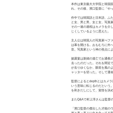
本作は東京藝大大学院と韓国
れ、その後、濱口監督に「や
作中では韓国語と日本語、ふた
と女、男と男、女と女、写真
その一連の過程はカメラを介
じくしているように思えた。
主人公は韓国人の写真家ぺフ
は幕を開ける。おもむろに外
音。写真家という神の視点に
披露宴は新婦の逃亡でお通夜
去ったのだった。それを間近
が去りゆくなか、眼前を風の
ャッターを切った。そして運
監督によるとdepthとはカメ
いう意味に転じるのだという
を剥きだしにして、覚悟を決
またQ&Aで村上淳さんは監督
「濱口監督の傑出した才能の