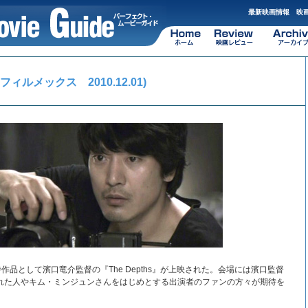
最新映画情報 映画
京フィルメックス 2010.12.01)
品として濱口竜介監督の『The Depths』が上映された。会場には濱口監督
了された人やキム・ミンジュンさんをはじめとする出演者のファンの方々が期待を