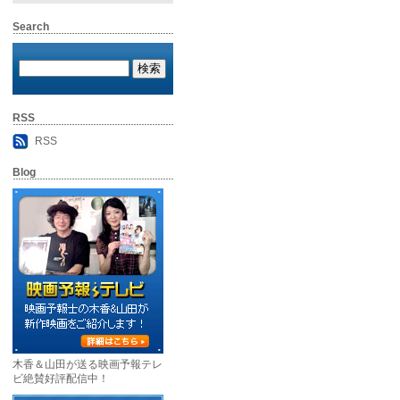
Search
RSS
RSS
Blog
木香＆山田が送る映画予報テレ
ビ絶賛好評配信中！