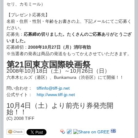
セリ、カモミール）
【プレゼント応募先】
名前・住所・性別・年齢をお書きの上、下記メールにてご応募く
ださい。
応募先：
応募締め切りました。たくさんのご応募ありがとうござ
いました。
応募締切：
2008年10月27日（月）消印有効
※当選者の発表は商品の発送をもってかえさせていただきます。
第21回東京国際映画祭
2008年10月18日（土）～10月26日（日）
六本木ヒルズ（港区）、Bunkamura（渋谷区）にて開催！！
問い合わせ：
tiffinfo@tiff-jp.net
公式サイト：
http://www.tiff-jp.net
10月4日（土）より前売り券発売開
始！！
(C) 2008 TIFF