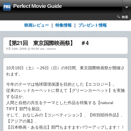
Perfect Movie Guide
検索
映画レビュー
｜
特集情報
｜
プレゼント情報
【第21回 東京国際映画祭】 ＃4
9月 24th, 2008 @ 04:00 am › muvio
10月18日（土）～26日（日）の9日間、東京国際映画祭が開催さ
れます。
今年のテーマは地球環境保護を目的とした【エコロジー】。
従来のレッドカーペットに替えて【グリーンカーペット】を実施
するほか、
人間と自然の共生をテーマとした作品を特集する【natural
TIFF】部門を新設。
そして、おなじみの【コンペティション】、【特別招待作品】、
【アジアの風】、
【日本映画・ある視点】部門もますますパワーアップします！！