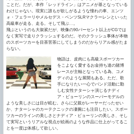
ことだ。だが、本作「レッドライン」はアニメが基となっている
わけじゃない。現実に誰もが欲しがるような憧れの車、エンツ
ォ・フェラーリやメルセデス・ベンツSLRマクラーレンといった
高級車が走る、走る。そして飛ぶ…。
飛ぶというのも大袈裟だが、映像の90パーセント以上がCGでは
なく実写で走りクラッシュするのだ。そのクラッシュ事体が本物
のスポーツカーを目茶苦茶にしてしまうのだからリアル感がたま
らない。
物語は、皮肉にも高級スポーツカー
をこよなく愛するお金持ち達の賭博
レースが主軸となっている為、コメ
ディのような展開もある。ただ、歌
手になりたい一心でバンド活動に勤
しむ女性ナターシャ演じるナディ
ア・ビョーリンのスーパーモデルの
ような美しさには目が眩む。さらに父親がレーサーだったせい
か、ナターシャのカーテクニックの凄腕にも注目したい。スポー
ツカーのラインの美しさとナディア・ビョーリンの美しさ、そし
て実写というリアルな視点が絵画のような作品に仕上がってるこ
とを一度は体感して欲しい。