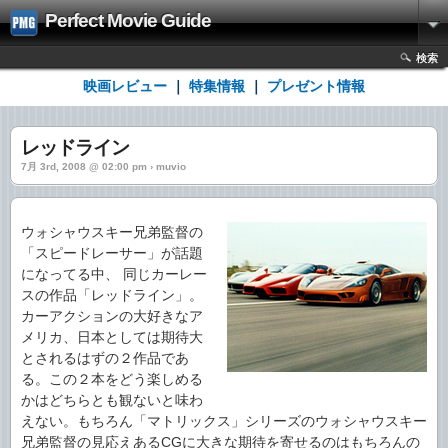
Perfect Movie Guide
検索
映画レビュー
｜
特集情報
｜
プレゼント情報
レッドライン
7月 3rd, 2008 @ 02:00 pm › muvio
ウォシャウスキー兄弟監督の
「スピードレーサー」が話題
になってる中、 同じカーレー
スの作品「レッドライン」。
カーアクションの大好きなア
メリカ、日本としては期待大
とされるはずの２作品であ
る。この２本をどう楽しめる
かはどちらとも観ないと味わ
えない。もちろん「マトリックス」シリーズのウォシャウスキー
兄弟監督の見応えあるCGに大きな期待を寄せるのはもちろんの