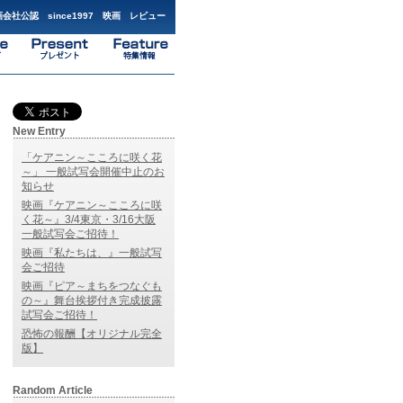
会社公認 since1997 映画 レビュー
New Entry
「ケアニン～こころに咲く花
～」 一般試写会開催中止のお
知らせ
映画『ケアニン～こころに咲
く花～』3/4東京・3/16大阪
一般試写会ご招待！
映画『私たちは、』一般試写
会ご招待
映画『ピア～まちをつなぐも
の～』舞台挨拶付き完成披露
試写会ご招待！
恐怖の報酬【オリジナル完全
版】
Random Article