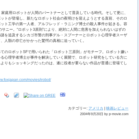
、家庭用ロボットが人間のパートナーとして普及している時代。そして更に、
ボットが登場し、新たなロボット社会の夜明けを迎えようとする直前、そのロ
ボット工学の第一人者、アルフレッド・ラニング博士の殺人事件が起きる。容
トのサニー。“ロボット3原則”により、絶対に人間に危害を加えられないはずの
の謎を追及するシカゴ市警の刑事デル・スプーナーとロボット心理学者スーザ
て、人類の存亡がかかった驚愕の真相に迫っていく。
てのロボットSFで用いられた「ロボット三原則」がモチーフ。ロボット嫌い
いる心理学者博士が事件を解決していく展開で、ロボット研究をしている方に
れよりもショッキングだったのは、遂に役者が要らない作品が普通に登場てし
ww.foxjapan.com/movies/irobot/
カテゴリー:
アメリカ
|
映画レビュー
2004年9月20日 by p-movie.com