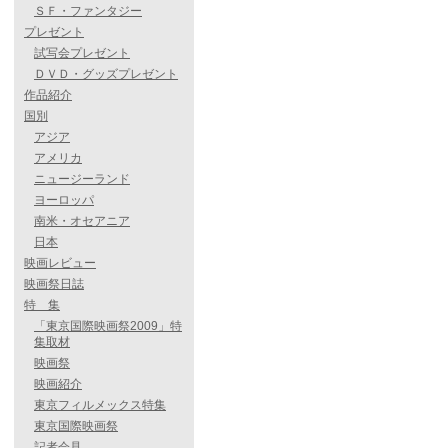
ＳＦ・ファンタジー
プレゼント
試写会プレゼント
ＤＶＤ・グッズプレゼント
作品紹介
国別
アジア
アメリカ
ニュージーランド
ヨーロッパ
南米・オセアニア
日本
映画レビュー
映画祭日誌
特 集
「東京国際映画祭2009」特
集取材
映画祭
映画紹介
東京フィルメックス特集
東京国際映画祭
記者会見