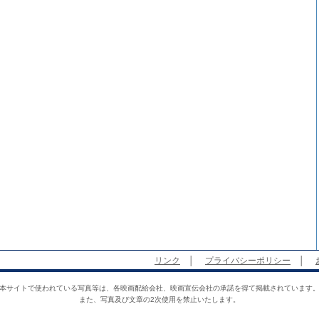
リンク
│
プライバシーポリシー
│
本サイトで使われている写真等は、各映画配給会社、映画宣伝会社の承諾を得て掲載されています
また、写真及び文章の2次使用を禁止いたします。