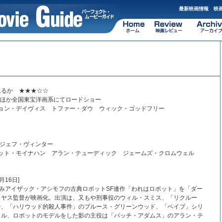
最新映画情報 映画
れるか ★★★☆☆
り日劇1ほか全国東宝洋画系にてロードショー
ジョン・デイヴィス トファー・ダウ ウィック・ゴッドフリー
 ジェフ・ヴィンター
ジット・モイナハン アラン・テューディック ジェームズ・クロムウェル
月16日]
染みアイザック・アシモフの古典ロボットSF連作「われはロボット」を「ダー
ロヤス監督が映画化。出演は、又もや刑事役のウィル・スミス、「リクルー
ン、「ハリウッド的殺人事件」のブルース・グリーンウッド、「ベイブ」シリ
ェル、ロボットのモデルをした影の主役は「パッチ・アダムス」のアラン・テ