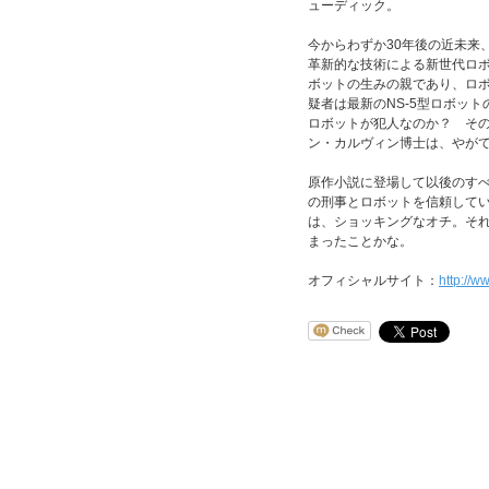
ューディック。
今からわずか30年後の近未来
革新的な技術による新世代ロ
ボットの生みの親であり、ロ
疑者は最新のNS-5型ロボッ
ロボットが犯人なのか？ そ
ン・カルヴィン博士は、やが
原作小説に登場して以後のすべ
の刑事とロボットを信頼して
は、ショッキングなオチ。そ
まったことかな。
オフィシャルサイト：
http://w