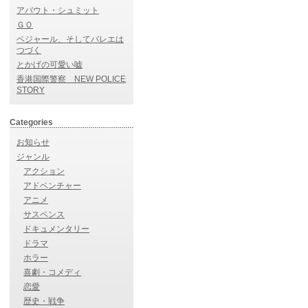
アバウト・シュミット
ＧＯ
ベジャール、そしてバレエは
つづく
とかげの可愛い嘘
香港国際警察 NEW POLICE
STORY
Categories
お知らせ
ジャンル
アクション
アドベンチャー
アニメ
サスペンス
ドキュメンタリー
ドラマ
ホラー
喜劇・コメディ
恋愛
歴史・戦争