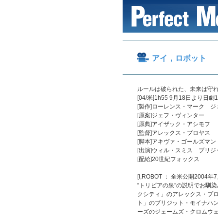
アイ，ロボット
ルールは破られた、未来は守
[04/米]1h55 9月18日よ
[製作]ローレンス・マーク 
[原案]ジェフ・ヴィンター
[原典]アイザック・アシモフ
[監督]アレックス・プロヤス
[脚本]アキヴァ・ゴールズマン
[出演]ウィル・スミス ブリ
[配給]20世紀フォックス
[i,ROBOT ： 全米公開2004年7
“トリビアの泉”の説明でお馴
クシティ」のアレックス・プ
ト」のブリジット・モイナハ
ーズのジェームズ・クロムウ