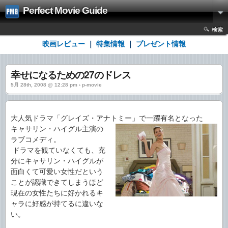
Perfect Movie Guide
検索
映画レビュー
｜
特集情報
｜
プレゼント情報
幸せになるための27のドレス
5月 28th, 2008 @ 12:28 pm › p-movie
大人気ドラマ「グレイズ・アナトミー」で一躍有名となった
キャサリン・ハイグル主演の
ラブコメディ。
ドラマを観ていなくても、充
分にキャサリン・ハイグルが
面白くて可愛い女性だという
ことが認識できてしまうほど
現在の女性たちに好かれるキ
ャラに好感が持てるに違いな
い。