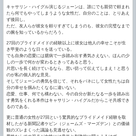
キャサリン・ハイグル演じるジェーンは、誰にでも親切で頼まれ
たら何でもやってしまうような女性だ。自分のことは、とりあえ
ず後回し。
ただ、友人らが彼女を頼りすぎてしまうのも、彼女の完璧なまで
の腕を知っているからだろう。
27回のブライドメイドの経験以上に彼女は他人の幸せこそが生
き甲斐のような日々を送っている。
でも自身の恋愛には臆病で一歩踏み出す勇気さえない。ほんの少
しの一歩で何かが変わるときってあると思う。
片思いを長く続けているなら、思い切って伝えてしまえ！と思う
のが私の個人的な意見。
そしてジェーンの勇気を信じて、それをバネにして女性たちは自
分の幸せを掴みたくなるに違いない。
恋愛、仕事、何でも構わない。今の自分が新たなる一歩を踏み出
す勇気をくれる本作はキャサリン・ハイグルだからこそ共感でき
るのである。
更に普通の女性が27回という驚異的なブライドメイド経験を取
材したがる新聞記者ケビン（ジェームズ・マーズデン）との価値
観のズレまくった議論も見逃せない。