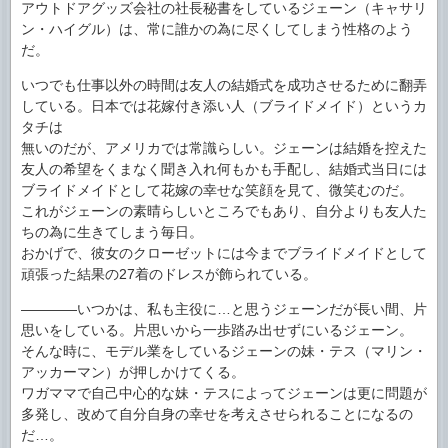
アウトドアグッズ会社の社長秘書をしているジェーン（キャサリ
ン・ハイグル）は、常に誰かの為に尽くしてしまう性格のよう
だ。
いつでも仕事以外の時間は友人の結婚式を成功させるために翻弄
している。日本では花嫁付き添い人（ブライドメイド）というカ
タチは
無いのだが、アメリカでは常識らしい。ジェーンは結婚を控えた
友人の希望をくまなく聞き入れ何もかも手配し、結婚式当日には
ブライドメイドとして花嫁の幸せな笑顔を見て、微笑むのだ。
これがジェーンの素晴らしいところでもあり、自分よりも友人た
ちの為に生きてしまう毎日。
おかげで、彼女のクローゼットには今までブライドメイドとして
頑張った結果の27着のドレスが飾られている。
――――いつかは、私も主役に…と思うジェーンだが長い間、片
思いをしている。片思いから一歩踏み出せずにいるジェーン。
そんな時に、モデル業をしているジェーンの妹・テス（マリン・
アッカーマン）が押しかけてくる。
ワガママで自己中心的な妹・テスによってジェーンは更に問題が
多発し、改めて自分自身の幸せを考えさせられることになるの
だ…。