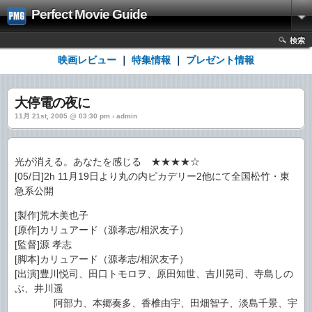
Perfect Movie Guide
検索
映画レビュー
｜
特集情報
｜
プレゼント情報
大停電の夜に
11月 21st, 2005 @ 03:30 pm › admin
光が消える。あなたを感じる ★★★★☆
[05/日]2h 11月19日より丸の内ピカデリー2他にて全国松竹・東
急系公開
[製作]荒木美也子
[原作]カリュアード（源孝志/相沢友子）
[監督]源 孝志
[脚本]カリュアード（源孝志/相沢友子）
[出演]豊川悦司、田口トモロヲ、原田知世、吉川晃司、寺島しの
ぶ、井川遥
阿部力、本郷奏多、香椎由宇、田畑智子、淡島千景、宇