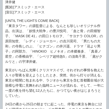
津井健
[配給]アスミック・エース
[宣伝]アスミック・エース
[UNTIL THE LIGHTS COME BACK]
「東京タワー」の源監督による、なんとも珍しいオリジナル作
品。出演は、「妖怪大戦争」の豊川悦司、「血と骨」の田畑智
子、「MASK DE 41」の田口トモロヲ、「サヨナラ COLOR」の
原田知世、「レディ・ジョーカー」の吉川晃司、「男たちの大
和」の寺島しのぶ、「ヒナゴン」の井川遥、ドラマ「花より男
子」の阿部力、「HINOKIO ヒノキオ」の本郷奏多、「真昼ノ
星空」の香椎由宇、「シベリア超特急5」の淡島千景、「鳶がク
ルリと」の宇津井健。
東京がいちばん光輝くクリスマスイヴ。それぞれの事情を抱えた
人々が聖夜を迎えようとしたとき、突然、街から灯りが消える。
東京が暗闇に包まれる中、ラジオから東京を含む首都圏全域が大
規模な停電に見舞われた臨時ニュースが流れる。そして、一年に
一度の夜を待ち望む12人たちに、かつてない夜がはじまろうと
していた。
24日の夜から25日の朝までに起こった、停電の東京を舞台に12