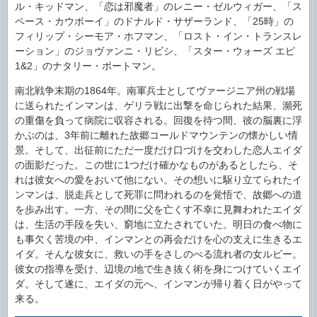
ル・キッドマン、「恋は邪魔者」のレニー・ゼルウィガー、「ス
ペース・カウボーイ」のドナルド・サザーランド、「25時」の
フィリップ・シーモア・ホフマン、「ロスト・イン・トランスレ
ーション」のジョヴァンニ・リビシ、「スター・ウォーズ エピ
1&2」のナタリー・ポートマン。
南北戦争末期の1864年。南軍兵士としてヴァージニア州の戦場
に送られたインマンは、ゲリラ戦に出撃を命じられた結果、瀕死
の重傷を負って病院に収容される。回復を待つ間、彼の脳裏に浮
かぶのは、3年前に離れた故郷コールドマウンテンの懐かしい情
景。そして、出征前にただ一度だけ口づけを交わした恋人エイダ
の面影だった。この世に1つだけ確かなものがあるとしたら、そ
れは彼女への愛をおいて他にない。その想いに駆り立てられたイ
ンマンは、脱走兵として死罪に問われるのを覚悟で、故郷への道
を歩み出す。一方、その間に父を亡くす不幸に見舞われたエイダ
は、生活の手段を失い、窮地に立たされていた。明日の食べ物に
も事欠く苦境の中、インマンとの再会だけを心の支えに生きるエ
イダ。そんな彼女に、救いの手をさしのべる流れ者の女ルビー。
彼女の指導を受け、辺境の地で生き抜く術を身につけていくエイ
ダ。そして遂に、エイダの元へ、インマンが帰り着く日がやって
来る。