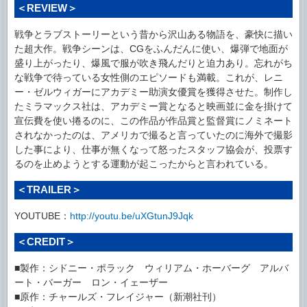
＜REVIEW＞
戦争とラブストーリーという昔から沢山ある物語を、豪快に描い
た超大作。戦争シーンは、CGをふんだんに使い、爆弾で地面が
盛り上がったり、爆風で服が吹き飛んだりと迫力あり。忘れがち
な戦争で待っている女性側のエピソードも満載。これが、レニ
ー・ゼルウィガーにアカデミー助演女優賞を獲得させた。制作し
たミラマックス社は、アカデミー賞となると映画並に金を掛けて
宣伝費を使い捲るのに、この作品が作品賞と監督賞にノミネート
されなかったのは、アメリカで撮ると言っていたのに海外で撮影
した事により、仕事が無くなって怒ったスタッフ協会が、投票す
るのを止めようとする運動が起こったからと言われている。
＜TRAILER＞
YOUTUBE：
http://youtu.be/uXGtunJ9Jqk
＜CREDIT＞
■製作：シドニー・ポラック ウィリアム・ホーバーグ アルバ
ート・バーガー ロン・イェーザー
■原作：チャールズ・フレイジャー（新潮社刊）