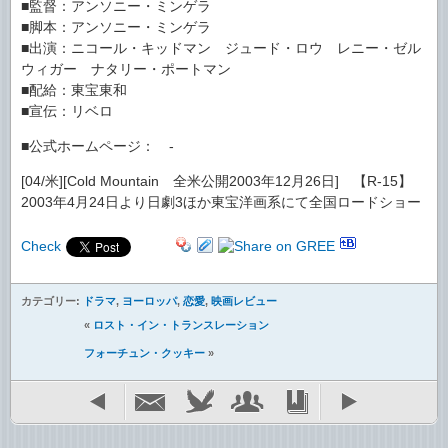
■監督：アンソニー・ミンゲラ
■脚本：アンソニー・ミンゲラ
■出演：ニコール・キッドマン ジュード・ロウ レニー・ゼル
ウィガー ナタリー・ポートマン
■配給：東宝東和
■宣伝：リベロ
■公式ホームページ： -
[04/米][Cold Mountain 全米公開2003年12月26日] 【R-15】
2003年4月24日より日劇3ほか東宝洋画系にて全国ロードショー
Check
カテゴリー:
ドラマ
,
ヨーロッパ
,
恋愛
,
映画レビュー
«
ロスト・イン・トランスレーション
フォーチュン・クッキー
»