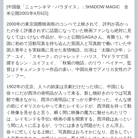
[中国版「ニューシネマ・パラダイス」：SHADOW MAGIC 全
米公開2001年4月6日]
2000年の東京国際映画祭のコンペで上映されて、評判が高かっ
たの全く評価されずに話題になっていた映画ファンなら絶対に見
なくてはいけない作品が、やっと公開(GAGAさん、有難う)。中
国に初めて活動写真を持ち込んだ英国人と写真館で働いていた中
国人青年とを実録風に見せた友情物語。出演は「太陽の少年」シ
ア・ユイ、「スモーク」のジャレッド・ハリス、TVドラマで活
躍するシン・ユイフェイ、「秋菊の物語」のリウ・ペイチー。監
督はドキュメンタリー作品の多い、中国出身でアメリカ女性のア
ン・フー。
1902年の北京。人々の娯楽は京劇だけだった頃に、中国にも
徐々にだが西洋の発明品が入って来る。新し物好きのリウは写真
館で働きながら、西洋の発明品にすっかり夢中だった。そんな彼
の前にイギリスからやって来たレイモンドが、西洋鏡を持って動
く映像を見せると言う。瞬く間に映像の魔力に魅せられたリウ
は、レイモンドを手伝い映画小屋を開業する。西洋鏡はあっとい
う間に人々に広まるが、リウには多きな問題がたくさん浮上。
徐々に忙しくなる上映に、写真館はおろそかになり、恋をしてい