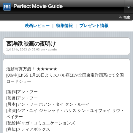
Perfect Movie Guide
検索
映画レビュー
｜
特集情報
｜
プレゼント情報
西洋鏡 映画の夜明け
1月 14th, 2003 @ 05:03 pm › admin
活動写真万歳！ ★★★★★
[00/中]1h55 1月18日よりスバル座ほか全国東宝洋画系にて全国
ロードショー
[製作]アン・フー
[監督]アン・フー
[脚本]アン・フー ホアン・タイ タン・ルーイ
[出演]シア・ユイ ジャレッド・ハリス シン・ユイフェイ リウ・
ペイチー
[配給]ギャガ・コミュニケーションズ
[宣伝]メディアボックス