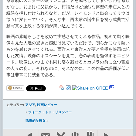
る京劇の大スターの娘リンには、客を減らしてしまい会わせる顔
がなし。おまけに父親から、裕福だけど強烈な体型の未亡人との
縁談を押し付けられるなど。だが、レイモンドと出会ってリウは
徐々に変わっていく。そんな中、西太后の誕生日を祝う式典で活
動写真を上映する依頼が舞い込んでくる。
映画の素晴らしさを改めて実感させてくれる作品。初めて動く映
像を見た人達の驚きと感動は見ているだけで、朗らかになり熱い
ものを感じさせてくれる。西洋人と東洋人が夢と希望を映画に託
した友情。映像のキスシーンを見て、恋の表現を勉強するエピソ
ード。映像にいつまでも同じ姿を残せるとカメラの前に立つ普通
の人々の姿…。それなのに、それなのに、この作品の評価が低い
事は非常にに残念である。
カテゴリー:
アジア
,
映画レビュー
«
ウォーク・トゥ・リメンバー
猟奇的な彼女
»