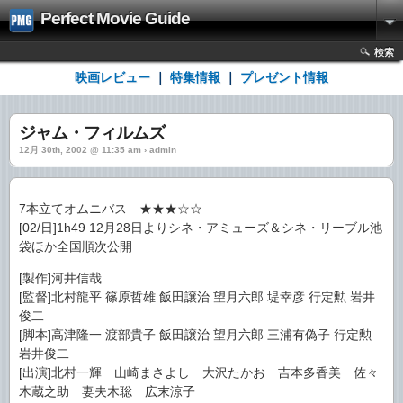
Perfect Movie Guide
検索
映画レビュー
｜
特集情報
｜
プレゼント情報
ジャム・フィルムズ
12月 30th, 2002 @ 11:35 am › admin
7本立てオムニバス ★★★☆☆
[02/日]1h49 12月28日よりシネ・アミューズ＆シネ・リーブル池
袋ほか全国順次公開
[製作]河井信哉
[監督]北村龍平 篠原哲雄 飯田譲治 望月六郎 堤幸彦 行定勲 岩井
俊二
[脚本]高津隆一 渡部貴子 飯田譲治 望月六郎 三浦有偽子 行定勲
岩井俊二
[出演]北村一輝 山崎まさよし 大沢たかお 吉本多香美 佐々
木蔵之助 妻夫木聡 広末涼子