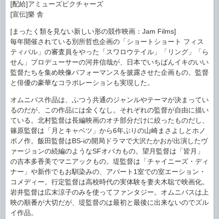
[配給]アミューズピクチャーズ
[宣伝]樂 舎
[まったく類を見ない新しい形の競作映画：Jam Films]
毎年開催されている別所哲也企画の「ショートショート フィス
ティバル」の審査員をやった「スワロウテイル」「リング」「ら
せん」プロデューサーの河井信哉が、日本でいちばんイキのいい
監督たちを集め映像パフォーマンスを披露させた企画もの。監督
と俳優の豪華なコラボレーションも実現した。
オムニバス作品は、ふつう共通のジャンルやテーマが決まってい
るのだが、この作品には全くなし。それぞれの監督が自由に描い
ている。北村監督は長編映画のオチ部分だけに絞ったものだし、
篠原監督は「月とキャベツ」から6年ぶりの山崎まさよしとホノ
ボノ作。飯田監督はBS-iの開局ドラマで大沢たかおが出演したヴ
ァージョンの続編のようなSFオバカもの。望月監督は「皆月」
の吉本多香美でマニアックもの。堤監督は「チャイニーズ・ディ
ナー」や新作でもお馴染みの、アパート1室での室エーション・
コメディー。行定監督は高校時代の実体験を妻夫木聡で映画化。
岩井監督は広末涼子のみを使ってファンタジー。オムニバスは上
映の順番が大切だが、堤監督のは最初と最後に出来ないのでズル
イ作品。