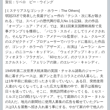
宣伝：リベロ ビー・ウイング
[ミステリアスなゴシック・ホラー：The Others]
弱冠23才で発表した長篇デビュー作の「テシス・次に私が殺さ
れる」では、スペインの歴代興行収入No.1を記録。次の作品
「オープン・ユア・アイズ」では、第11回東京国際映画祭で見
事グランプリを獲得し、「バニラ・スカイ」としてリメイクされ
た。そんなアレハンドロ・アメナーバル監督が、トム・クルーズ
のエグゼクティブ・プロデューサーでハリウッドに進出した作品
が、ゴシック・ホラーの「アザーズ」。出演は「ムーラン・ルー
ジュ」のニコール・キッドマン、「ウェイクアップ！ネッド」の
フィオヌラ・フラナガン、「60セカンズ」のクリストファー・
エクルストン、「フェリシアの旅」のエレーン・キャシディ。
1945年第二次世界大戦末期の英国・チャネル諸島のジャージー
島に暮すグレースは、娘アンと息子ニコラスとの3人暮らし。夫
は1年半前に前線に行ったきり戻っていない。ある日、突然使用
人達がいなくなってしまった広大な屋敷の中で、親子は孤独な
日々を送っていた。そこに、突然訪問者がやってくる。ミセス・
ミルズと口の聞けないリディア、そして庭師のミスター・タトル
の3人だ。地元の新聞社に使用人募集の広告を載せていたグレー
スは3人を屋敷へ招き入れ雇う事にする。やがて家の中で他人の