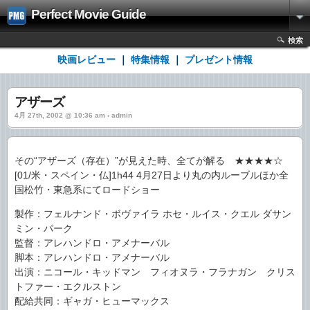
Perfect Movie Guide
検索
映画レビュー
｜
特集情報
｜
プレゼント情報
アザーズ
4月 27th, 2002 @ 10:36 am › admin
その“アザーズ（存在）”が見えた時、全てが解る ★★★★☆
[01/米・スペイン・仏]1h44 4月27日より丸の内ルーブルほか全
国松竹・東急系にてロードショー
製作：フェルナンド・ボヴァイラ ホセ・ルイス・クエル ダサン
ミン・パーク
監督：アレハンドロ・アメナーバル
脚本：アレハンドロ・アメナーバル
出演：ニコール・キッドマン フィオヌラ・フラナガン クリス
トファー・エクルストン
配給共同：ギャガ・ヒューマックス