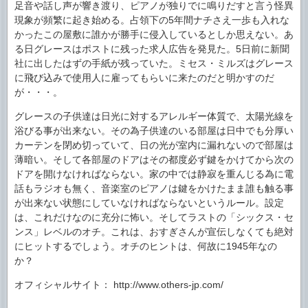
足音や話し声が響き渡り、ピアノが独りでに鳴りだすと言う怪異
現象が頻繁に起き始める。占領下の5年間ナチさえ一歩も入れな
かったこの屋敷に誰かが勝手に侵入しているとしか思えない。あ
る日グレースはポストに残った求人広告を発見た。5日前に新聞
社に出したはずの手紙が残っていた。ミセス・ミルズはグレース
に飛び込みで使用人に雇ってもらいに来たのだと明かすのだ
が・・・。
グレースの子供達は日光に対するアレルギー体質で、太陽光線を
浴びる事が出来ない。その為子供達のいる部屋は日中でも分厚い
カーテンを閉め切っていて、日の光が室内に漏れないので部屋は
薄暗い。そして各部屋のドアはその都度必ず鍵をかけてから次の
ドアを開けなければならない。家の中では静寂を重んじる為に電
話もラジオも無く、音楽室のピアノは鍵をかけたまま誰も触る事
が出来ない状態にしていなければならないというルール。設定
は、これだけなのに充分に怖い。そしてラストの「シックス・セ
ンス」レベルのオチ。これは、おすぎさんが宣伝しなくても絶対
にヒットするでしょう。オチのヒントは、何故に1945年なの
か？
オフィシャルサイト： http://www.others-jp.com/