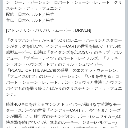
ン ジーナ・ガーション ロバート・ショーン・レナード クリ
スチャン・デ・ラ・フュエンテ
配給：日本ヘラルド／松竹
宣伝：日本ヘラルド／松竹
[アドレナリン・バリバリ・ムービー：DRIVEN]
「クリフハンガー」から８年ぶりにレニー・ハーリンとスタロー
ンがタッグを組んで、インディーCARTの世界を描いたリアル体
感型ムービー。出演は「タイタンズを忘れない」のキップ・パル
デュー、「ブギー・ナイツ」のバート・レイノルズ、「ノッキ
ン・オン・へヴンズ・ドア」のティル・シュワイガー、
「PLANETOF THE APES/猿の惑星」のエステラ・ウォーレン、
「フェイス/オフ」のジーナ・ガーション、「いまを生きる」ロ
バート・ショーン・レナード、ボン・ジョヴィと共演したヴァン
パイアものを撮り終えたばかりのクリスチャン・デ・ラ・フュエ
ンテ。
時速400キロを超えるマシンとドライバーが織りなす苛烈なモー
ター・スポーツの世界「インディーCART」。今年もまたシーズ
ンが開幕した。昨年度のチャンピオン、ボー・(シュワイガー)は
快進撃を続けていたが、無名のルーキー、ジミー(パルデュー)