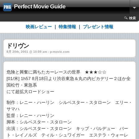
Perfect Movie Guide
検索
映画レビュー
｜
特集情報
｜
プレゼント情報
ドリヴン
8月 20th, 2001 @ 10:09 am › p-movie.com
危険と興奮に満ちたカーレースの世界 ★★★☆☆
[01/米] 1h57 8月18日より渋谷東急＆丸の内ピカデリー２ほか全
国松竹・東急系
にて超拡大ロードショー
制作：レニー・ハーリン シルベスター・スタローン エリー・
サマハ
監督：レニー・ハーリン
脚本：シルベスター・スタローン
出演：シルベスター・スタローン キップ・パルデュー バー
ト・レイノルズ ティル・シュワイガー エステラ・ウォーレ