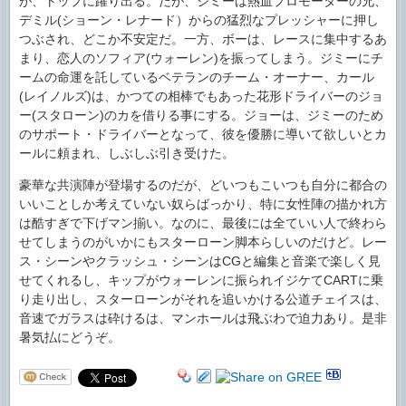
が、トップに躍り出る。だが、ジミーは熱血プロモーターの兄、
デミル(ショーン・レナード）からの猛烈なプレッシャーに押し
つぶされ、どこか不安定だ。一方、ボーは、レースに集中するあ
まり、恋人のソフィア(ウォーレン)を振ってしまう。ジミーにチ
ームの命運を託しているベテランのチーム・オーナー、カール
(レイノルズ)は、かつての相棒でもあった花形ドライバーのジョ
ー(スタローン)のカを借りる事にする。ジョーは、ジミーのため
のサポート・ドライバーとなって、彼を優勝に導いて欲しいとカ
ールに頼まれ、しぶしぶ引き受けた。
豪華な共演陣が登場するのだが、どいつもこいつも自分に都合の
いいことしか考えていない奴らばっかり、特に女性陣の描かれ方
は酷すぎで下げマン揃い。なのに、最後には全ていい人で終わら
せてしまうのがいかにもスターローン脚本らしいのだけど。レー
ス・シーンやクラッシュ・シーンはCGと編集と音楽で楽しく見
せてくれるし、キップがウォーレンに振られイジケてCARTに乗
り走り出し、スターローンがそれを追いかける公道チェイスは、
音速でガラスは砕けるは、マンホールは飛ぶわで迫力あり。是非
暑気払にどうぞ。