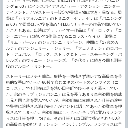
ラッカイマーが新たに挑んだのは1974年に製作された「バニシ
ング in 60」にインスパイアされたカー・アクション・エンター
テイメント。だがストーリー設定や登場人物は大きく異なる。監
督は「カリフォルニア」のドミニク・セナ。セナは「バニシング
in 60」で監督ほか7役を務めたH.B.ハリッキーの作品で働いてい
たこともある。出演はブラッカイマー作品は「ザ・ロック」「コ
ン・エアー」に続いて3作目になるニコラス・ケイジ、弟役に
「サム・ガール」のジョバンニ・リビージ、仲間に「17歳のカ
ルテ」のアンジェリーナ・ジョリー、「フェノミナン」のロバー
ト・デュバル、「ロック、ストック＆トゥー・スモーキング・バ
レルズ」のヴィニー・ジョーンズ、「身代金」に続き今回も刑事
役のデルロイ・リンドー。
ストーリーはメチャ簡単。痕跡を一切残さず超レアな高級車を芸
術的な手口でたった60秒で盗むエキスパートのメンフィス（ニ
コラス）。でも現在は足を洗い田舎町でひっそりと暮らしてい
た。弟のキップ（ジョバンニ）は兄を慕うあまり車窃盗団を結成
し兄と同じ道を選んでいたが、窃盗組織に依頼された仕事の途中
で警察に追跡され逃げ失せたがアジトに隠してあった盗難車を押
収されてしまった。窃盗組織はしくじったキップに変わりメンフ
ィスに仕事を押しつける。その仕事とは3日間で指定された50台
の高級車を盗むとミッション：インポッシブル。メンフィスは早