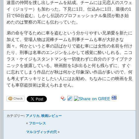
速昔の仲間を捜し出しチームを結成。チームには元恋人のスウェ
イ（ジョリー）も加わった。下見に1日、仕込みに1日、最後の1
日で50台盗む。しかし伝説のプロフェッショナル集団が動き始
めたのは警察の耳にも伝わっていた。
弟の命を守るために車を盗むという分かりやすい兄弟愛を新たに
加えて、登場人物は泥棒チームも刑事チームも車が大好きな
面々。何かというと車の話ばかりで盗む車には女性の名前を付け
たり、刑事は名車のエンジンをふかして感覚に酔いしれる。ニコ
ラス・ケイジもスタントマンを一切使わずに自分のドライブテク
ニックを披露している。映画館を1歩出ると何も残らずに、すぐ
に忘れてしまう作品だが秋は何かと印象深い作品が多いので、何
も考えずスッキリとしたい人にはお勧め。ちなみにこの映画を見
ても車窃盗技術は覚えられません。
カテゴリー:
アメリカ
,
映画レビュー
«
フローレス
マルコヴィッチの穴
»