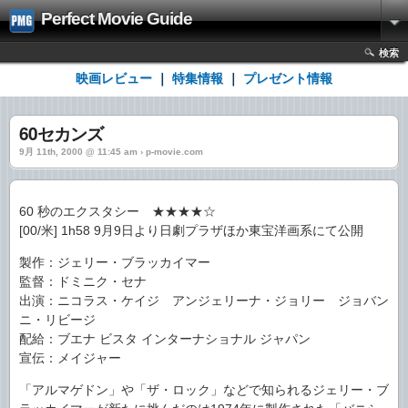
Perfect Movie Guide
検索
映画レビュー
｜
特集情報
｜
プレゼント情報
60セカンズ
9月 11th, 2000 @ 11:45 am › p-movie.com
60 秒のエクスタシー ★★★★☆
[00/米] 1h58 9月9日より日劇プラザほか東宝洋画系にて公開
製作：ジェリー・ブラッカイマー
監督：ドミニク・セナ
出演：ニコラス・ケイジ アンジェリーナ・ジョリー ジョバン
ニ・リビージ
配給：ブエナ ビスタ インターナショナル ジャパン
宣伝：メイジャー
「アルマゲドン」や「ザ・ロック」などで知られるジェリー・ブ