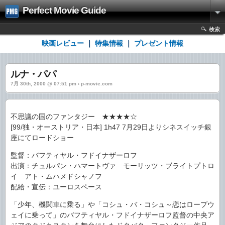
Perfect Movie Guide
検索
映画レビュー
｜
特集情報
｜
プレゼント情報
ルナ・パパ
7月 30th, 2000 @ 07:51 pm › p-movie.com
不思議の国のファンタジー ★★★★☆
[99/独・オーストリア・日本] 1h47 7月29日よりシネスイッチ銀
座にてロードショー
監督：バフティヤル・フドイナザーロフ
出演：チュルパン・ハマートヴァ モーリッツ・ブライトプトロ
イ アト・ムハメドシャノフ
配給・宣伝：ユーロスペース
「少年、機関車に乗る」や「コシュ・バ・コシュ～恋はロープウ
ェイに乗って」のバフティヤル・フドイナザーロフ監督の中央ア