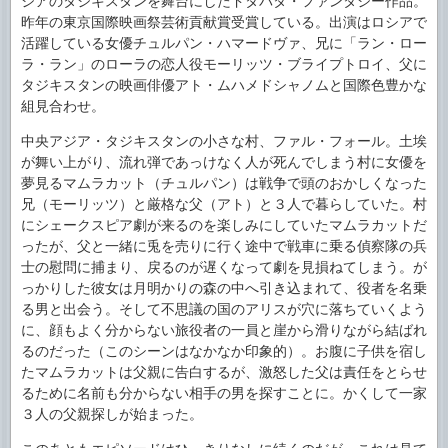
ジアのタジキスタンを舞台にしたドタバタ・ファンタジー作品。
昨年の東京国際映画祭芸術貢献賞受賞している。出演はロシアで
活躍している女優チュルパン・ハマードヴァ、兄に「ラン・ロー
ラ・ラン」のローラの恋人役モーリッツ・ブライプトロイ、父に
タジキスタンの映画俳優アト・ムハメドシャノムと国際色豊かな
組見合わせ。
中央アジア・タジキスタンの小さな村、ファル・フォール。土埃
が舞い上がり、流れ弾であっけなく人が死んでしまう村に女優を
夢見るマムラカット（チュルパン）は戦争で頭のおかしくなった
兄（モーリッツ）と厳格な父（アト）と３人で暮らしていた。村
にシェークスピア劇が来るのを楽しみにしていたマムラカットだ
ったが、父と一緒に兎を売りに行く途中で戦車に乗る偵察隊の兵
士の慰問に捕まり、戻るのが遅くなって劇を見損ねてしまう。が
っかりした彼女は月明かりの森の中へ引き込まれて、役者を名乗
る男と出会う。そして不思議の国のアリスが穴に落ちていくよう
に、顔もよく分からない旅役者の一員と崖から滑りながら結ばれ
るのだった（このシーンはなかなか印象的）。お腹に子供を宿し
たマムラカットは父親に告白するが、激怒した父は責任をとらせ
るために名前も分からない相手の男を探すことに。かくして一家
３人の父親探しが始まった。