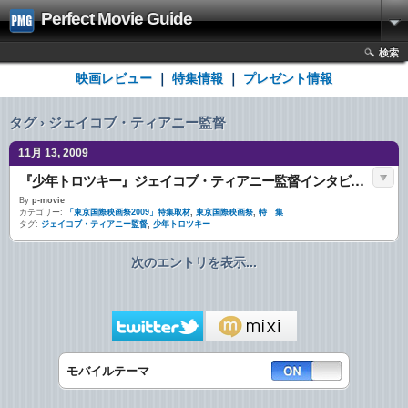
Perfect Movie Guide
検索
映画レビュー
｜
特集情報
｜
プレゼント情報
タグ › ジェイコブ・ティアニー監督
11月 13, 2009
『少年トロツキー』ジェイコブ・ティアニー監督インタビュー
By
p-movie
カテゴリー:
「東京国際映画祭2009」特集取材
,
東京国際映画祭
,
特 集
タグ:
ジェイコブ・ティアニー監督
,
少年トロツキー
次のエントリを表示...
モバイルテーマ