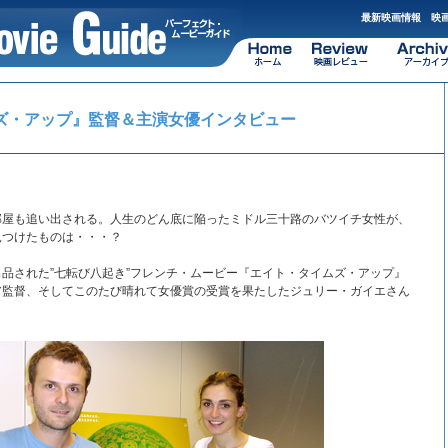
最新映画情報 映画
ズ・アップ』監督＆主演女優インタビュー
！
部屋も追い出される。人生のどん底に陥ったミドル三十路のバツイチ女性が、
見つけたものは・・・？
に出品された”七転び八起き”フレンチ・ムービー『エイト・タイムズ・アップ』
ア監督、そしてこのたび晴れて女優賞の受賞を果たしたジュリー・ガイエさん