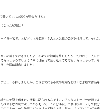
って書いてくれたほうが好みだけど」
覧になった経験は？
シャイヨー宮で、エビゾウ（海老蔵）さんとお父様の公演を拝見して、それは
伎座）の前まで行きましたよ。初めての観劇を果たしたかったけれど、入口に
んでらっしゃるでしょう？中には疲れて座り込んでる方もいらっしゃって。そ
なり、今回は断念しました」
督デビューを飾りましたが、これまでにも小説や短編など様々な形態で作品を
ぐ誰かに物語を伝えたい衝動に駆られるんです。いろんなストーリーが頭をよ
ったベストな表現方法ってのがあって、これは小説、これは映画、そして僕は
、このストーリーは漫画にピッタリって時もある。唯一、ポップ・ソングを作