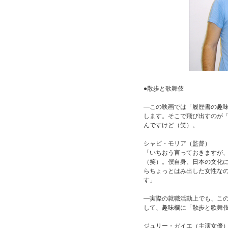
●散歩と歌舞伎
―この映画では「履歴書の趣
します。そこで飛び出すのが
んですけど（笑）。
シャビ・モリア（監督）
「いちおう言っておきますが、
（笑）。僕自身、日本の文化
らちょっとはみ出した女性な
す」
―実際の就職活動上でも、こ
して、趣味欄に「散歩と歌舞
ジュリー・ガイエ（主演女優