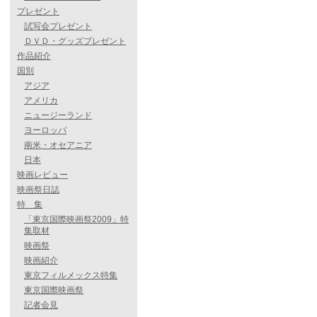
プレゼント
試写会プレゼント
ＤＶＤ・グッズプレゼント
作品紹介
国別
アジア
アメリカ
ニュージーランド
ヨーロッパ
南米・オセアニア
日本
映画レビュー
映画祭日誌
特 集
「東京国際映画祭2009」特
集取材
映画祭
映画紹介
東京フィルメックス特集
東京国際映画祭
記者会見