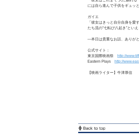
「彼女はこれまで”人に触れる
には自ら進んで子供をギュッ
ガイエ
「彼女はきっと自分自身を愛
たち流の”七転び八起き”とい
―本日は貴重なお話、ありが
公式サイト：
東京国際映画祭
http://www.tiff
Eastern Plays
http://www.eas
【映画ライター】牛津厚信