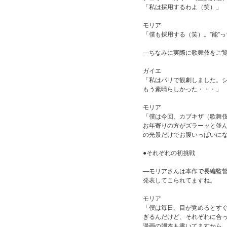
「私は採用するわよ（笑）」
モリア
「僕も採用する（笑）。”能”
―ちなみに実際に歌舞伎をご
ガイエ
「私はパリで観劇しました。
もう素晴らしかった・・・」
モリア
「僕は今回、カブキザ（歌舞
お年寄りの方がズラーッと並
の光景だけでお腹いっぱいに
●それぞれの初挑戦
―モリアさんは本作で長編監
発表してこられてますね。
モリア
「僕は毎日、目が覚めるとす
ぎるんだけど、それぞれに合
漫画の脚本も書いてますから