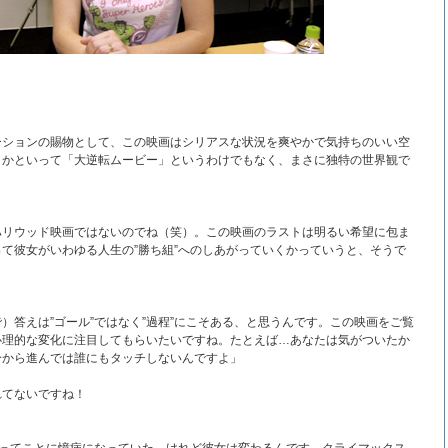
ーションの賜物として、この映画はシリアスな状況を爽やかで気持ちのいい空
。かといって「大逆転ムービー」というわけでもなく、まさに独特の世界観で
ハリウッド映画ではないのでね（笑）。この映画のラストは明るい希望に包ま
て彼女がいわゆる人生の”勝ち組”へのしあがっていくかっていうと、そうで
）答えは”ゴール”ではなく”過程”にこそある、と思うんです。この映画をご覧
心理的な変化に注目してもらいたいですね。たとえば…あなたは気がついたか
分から進んでは誰にもタッチしないんですよ」
れてないですね！