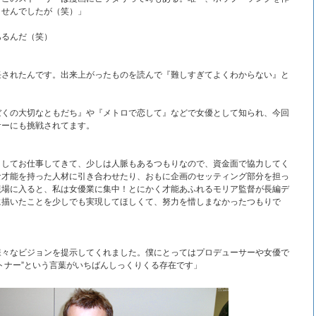
ませんでしたが（笑）」
あるんだ（笑）
任されたんです。出来上がったものを読んで『難しすぎてよくわからない』と
ぼくの大切なともだち』や『メトロで恋して』などで女優として知られ、今回
サーにも挑戦されてます。
としてお仕事してきて、少しは人脈もあるつもりなので、資金面で協力してく
な才能を持った人材に引き合わせたり、おもに企画のセッティング部分を担っ
現場に入ると、私は女優業に集中！とにかく才能あふれるモリア監督が長編デ
に描いたことを少しでも実現してほしくて、努力を惜しまなかったつもりで
様々なビジョンを提示してくれました。僕にとってはプロデューサーや女優で
トナー”という言葉がいちばんしっくりくる存在です」