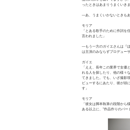
ったときはあまりうまくいき
―あ、うまくいかないときも
モリア
「とある歌手のために作詞を
言われました」
―もう一方のガイエさんは『
は主演のみならずプロデュー
ガイエ
「ええ、長年この業界で女優
れる人を探したり、他の様々
てきました。でも、いざ撮影
ビューするにあたり、彼が頭
す」
モリア
「彼女は脚本執筆の段階から
ある以上に、”作品作りのパー