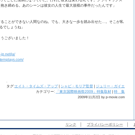
”ってことに憶病になっていた。けれど彼女は変わるんです。クライマックス
と抱き締める。あのシーンは彼女の人生で最大規模の事件だったんです」
することができない人間なのね。でも、大きな一歩を踏み出せた…。そこが私
えるでしょうね」
とうございました！
-jp.net/ja/
ternplays.com/
.
タグ:
エイト・タイムズ・アップ
|
シャビ・モリア監督
|
ジュリー・ガイエ
カテゴリー:
「東京国際映画祭2009」特集取材
|
特 集
2009年11月2日 by p-movie.com
リンク
│
プライバシーポリシー
│