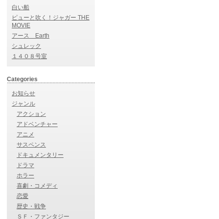
白い船
ピューと吹く！ジャガー THE
MOVIE
アース Earth
シュレック
１４０８号室
Categories
お知らせ
ジャンル
アクション
アドベンチャー
アニメ
サスペンス
ドキュメンタリー
ドラマ
ホラー
喜劇・コメディ
恋愛
歴史・戦争
ＳＦ・ファンタジー