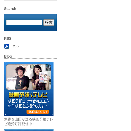
Search
RSS
RSS
Blog
木香＆山田が送る映画予報テレ
ビ絶賛好評配信中！