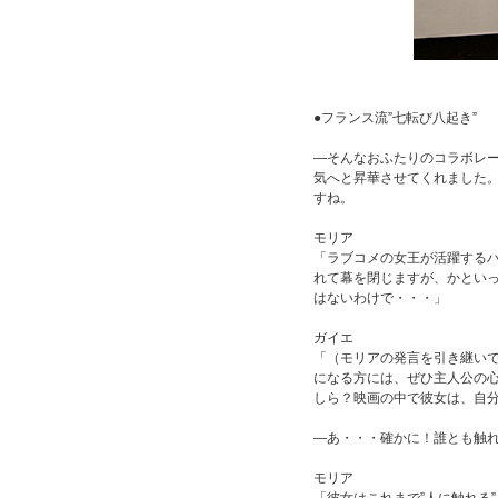
●フランス流”七転び八起き”
―そんなおふたりのコラボレ
気へと昇華させてくれました
すね。
モリア
「ラブコメの女王が活躍する
れて幕を閉じますが、かといっ
はないわけで・・・」
ガイエ
「（モリアの発言を引き継いで
になる方には、ぜひ主人公の
しら？映画の中で彼女は、自
―あ・・・確かに！誰とも触
モリア