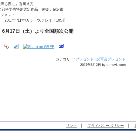
星降る夜に」香川裕光
文部科学省特別選定作品 後援：藤沢市
インメント
 2017年/日本/カラー/ステレオ／105分
6月17日（土）より全国順次公開
カテゴリー:
プレゼント
|
試写会プレゼント
2017年6月2日 by p-movie.com
リンク
│
プライバシーポリシー
│