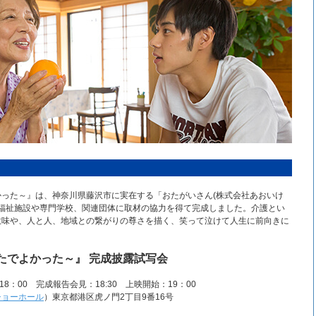
＞
った～』は、神奈川県藤沢市に実在する「おたがいさん(株式会社あおいけ
護福祉施設や専門学校、関連団体に取材の協力を得て完成しました。介護とい
意味や、人と人、地域との繋がりの尊さを描く、笑って泣けて人生に前向きに
たでよかった～』 完成披露試写会
8：00 完成報告会見：18:30 上映開始：19：00
ショーホール
）東京都港区虎ノ門2丁目9番16号