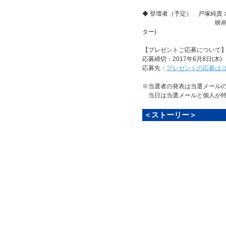
◆ 登壇者（予定） 戸塚純貴 
映画監修：加藤忠相（
ター)
【プレゼントご応募について
応募締切：2017年6月8日(木)
応募先：
プレゼントの応募は
※当選者の発表は当選メール
当日は当選メールと個人が特
＜ストーリー＞