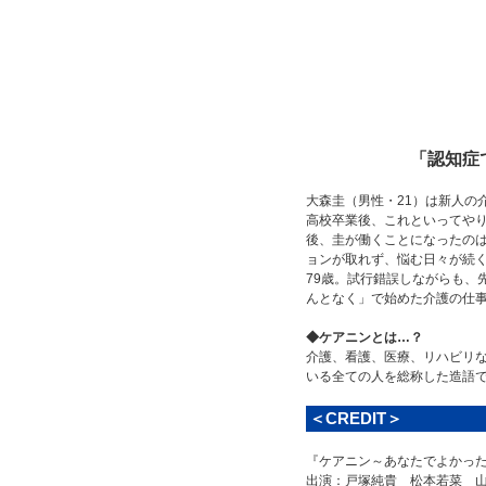
「認知症
大森圭（男性・21）は新人の
高校卒業後、これといってや
後、圭が働くことになったの
ョンが取れず、悩む日々が続
79歳。試行錯誤しながらも、
んとなく」で始めた介護の仕
◆ケアニンとは…？
介護、看護、医療、リハビリ
いる全ての人を総称した造語
＜CREDIT＞
『ケアニン～あなたでよかっ
出演：戸塚純貴 松本若菜 山