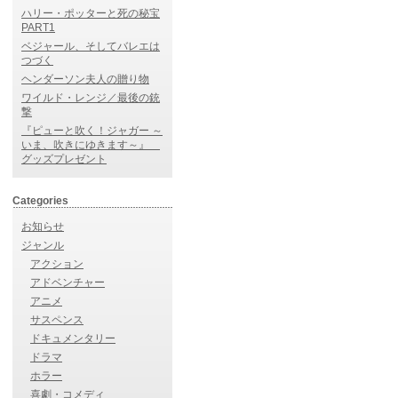
ハリー・ポッターと死の秘宝
PART1
ベジャール、そしてバレエは
つづく
ヘンダーソン夫人の贈り物
ワイルド・レンジ／最後の銃
撃
『ピューと吹く！ジャガー ～
いま、吹きにゆきます～』
グッズプレゼント
Categories
お知らせ
ジャンル
アクション
アドベンチャー
アニメ
サスペンス
ドキュメンタリー
ドラマ
ホラー
喜劇・コメディ