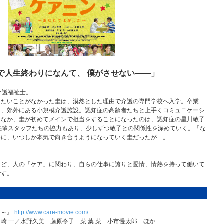
で人生終わりになんて、 僕がさせない――」
介護福祉士。
りたいことがなかった圭は、漠然とした理由で介護の専門学校へ入学。卒業
は、郊外にある小規模介護施設。認知症の高齢者たちと上手くコミュニケーシ
くなか、圭が初めてメインで担当をすることになったのは、認知症の星川敬子
先輩スタッフたちの協力もあり、少しずつ敬子との関係性を深めていく。「な
事に、いつしか本気で向き合うようになっていく圭だったが…。
など、人の「ケア」に関わり、自らの仕事に誇りと愛情、情熱を持って働いて
です。
た～』
http://www.care-movie.com/
崎 一／水野久美 藤原令子 菜 葉 菜 小市慢太郎 ほか