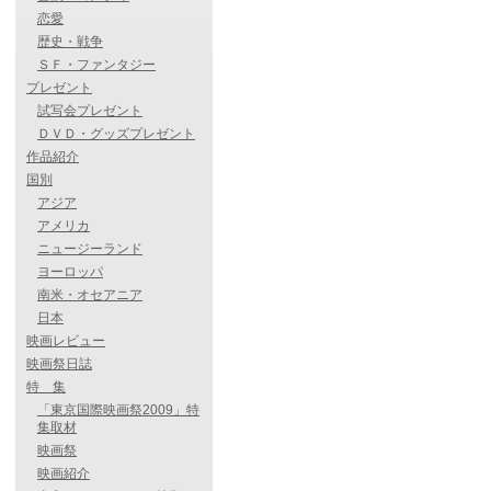
恋愛
歴史・戦争
ＳＦ・ファンタジー
プレゼント
試写会プレゼント
ＤＶＤ・グッズプレゼント
作品紹介
国別
アジア
アメリカ
ニュージーランド
ヨーロッパ
南米・オセアニア
日本
映画レビュー
映画祭日誌
特 集
「東京国際映画祭2009」特
集取材
映画祭
映画紹介