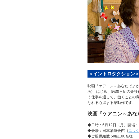
＜イントロダクション
映画『ケアニン～あなたでよか
あ)」はじめ、約30ヶ所の介
う仕事を通して、働くことの
なれる心温まる感動作です。
映画『ケアニン～あな
◆日時：6月12日（月）開場：1
◆会場：日本消防会館（
ニッ
◆ご提供組数 50組100名様