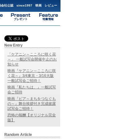
会社公認 since1997 映画 レビュー
New Entry
「ケアニン～こころに咲く花
～」 一般試写会開催中止のお
知らせ
映画『ケアニン～こころに咲
く花～』3/4東京・3/16大阪
一般試写会ご招待！
映画『私たちは、』一般試写
会ご招待
映画『ピア～まちをつなぐも
の～』舞台挨拶付き完成披露
試写会ご招待！
恐怖の報酬【オリジナル完全
版】
Random Article