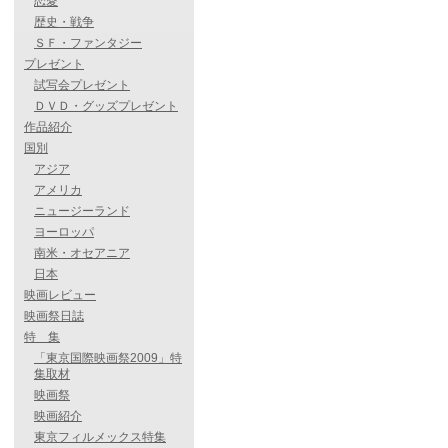
恋愛
歴史・戦争
ＳＦ・ファンタジー
プレゼント
試写会プレゼント
ＤＶＤ・グッズプレゼント
作品紹介
国別
アジア
アメリカ
ニュージーランド
ヨーロッパ
南米・オセアニア
日本
映画レビュー
映画祭日誌
特 集
「東京国際映画祭2009」特
集取材
映画祭
映画紹介
東京フィルメックス特集