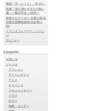
映画『ザ・レイド』（R-15）
映画『湯を沸かすほどの熱い
愛』一般試写会 ご招待！
映画ナビゲーター 木香の第28
回東京国際映画祭日誌(第１
回)
トランスフォーマー／リベン
ジ
G.I.ジョー
Categories
お知らせ
ジャンル
アクション
アドベンチャー
アニメ
サスペンス
ドキュメンタリー
ドラマ
ホラー
喜劇・コメディ