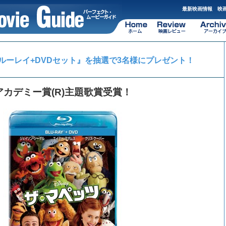
最新映画情報 映画
ルーレイ+DVDセット』を抽選で3名様にプレゼント！
アカデミー賞(R)主題歌賞受賞！