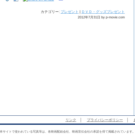
カテゴリー:
プレゼント
|
ＤＶＤ・グッズプレゼント
2012年7月31日 by p-movie.com
リンク
│
プライバシーポリシー
│
本サイトで使われている写真等は、各映画配給会社、映画宣伝会社の承諾を得て掲載されています